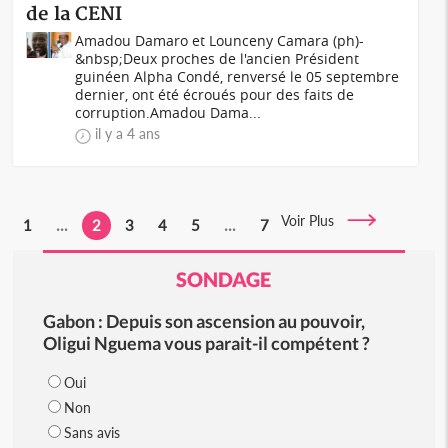
de la CENI
Amadou Damaro et Lounceny Camara (ph)-
&nbsp;Deux proches de l'ancien Président
guinéen Alpha Condé, renversé le 05 septembre
dernier, ont été écroués pour des faits de
corruption.Amadou Dama...
il y a 4 ans
Voir Plus
1
...
2
3
4
5
...
7
SONDAGE
Gabon : Depuis son ascension au pouvoir,
Oligui Nguema vous parait-il compétent ?
Oui
Non
Sans avis