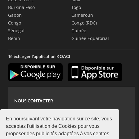
Burkina Faso
Togo
Gabon
Cameroun
Congo
Congo (RDC)
Sénégal
Guinée
Bénin
Guinée Equatorial
Télécharger l'application KOACI
NOUS CONTACTER
contact@koaci.com
koaci@yahoo.fr
En poursuivant votre navigation sur ce site, vous
+225 07 08 85 52 93
acceptez l'utilisation de Cookies pour vous
proposer des publicités adaptées à vos centres