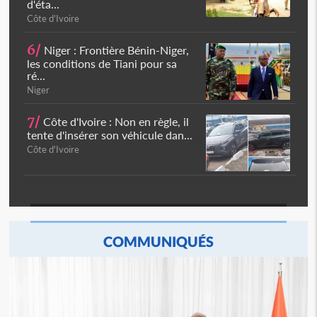
d'éta...
Côte d'Ivoire
6/
Niger : Frontière Bénin-Niger,
les conditions de Tiani pour sa
ré...
Niger
7/
Côte d'Ivoire : Non en règle, il
tente d'insérer son véhicule dan...
Côte d'Ivoire
COMMUNIQUÉS