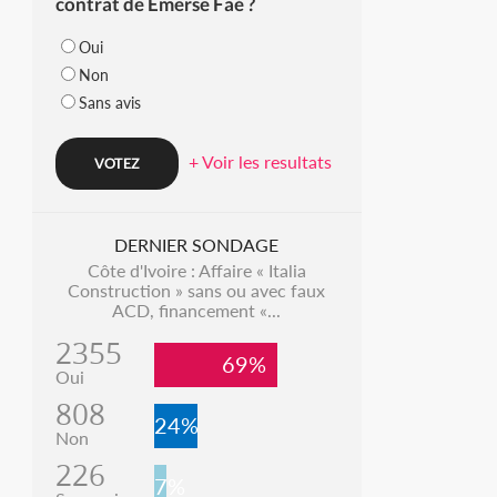
contrat de Emerse Faé ?
Oui
Non
Sans avis
+ Voir les resultats
DERNIER SONDAGE
Côte d'Ivoire : Affaire « Italia
Construction » sans ou avec faux
ACD, financement «...
2355
69%
Oui
808
24%
Non
226
7%