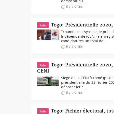
démocratiqu...
il y a 6 ans
Togo: Présidentielle 2020, 
Info
Tchambakou Ayassor, le présid
Indépendante (CENI) a enregist
candidatures un total de...
il y a 6 ans
Togo: Présidentielle 2020,
Info
CENI
Siège de la CENI à Lomé (ph)Le
présidentielle du 22 février 2
déposer leur...
il y a 6 ans
Togo: Fichier électoral, tot
Info