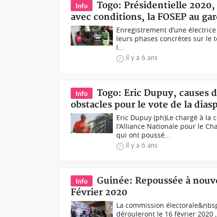
Togo: Présidentielle 2020
Info
avec conditions, la FOSEP au ga
Enregistrement d’une électrice
leurs phases concrètes sur le te
l...
il y a 6 ans
Togo: Eric Dupuy, causes d
Info
obstacles pour le vote de la dias
Eric Dupuy (ph)Le chargé à la 
l'Alliance Nationale pour le C
qui ont poussé...
il y a 6 ans
Guinée: Repoussée à nouvea
Info
Février 2020
La commission électorale&nbsp;R
dérouleront le 16 février 2020 