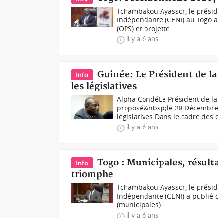
Tchambakou Ayassor, le présid
Indépendante (CENI) au Togo a
(OPS) et projette...
il y a 6 ans
Guinée: Le Président de l
Info
les législatives
Alpha CondéLe Président de la
proposé&nbsp;le 28 Décembre
législatives.Dans le cadre des c
il y a 6 ans
Togo : Municipales, résulta
Info
triomphe
Tchambakou Ayassor, le présid
Indépendante (CENI) a publié c
(municipales)...
il y a 6 ans