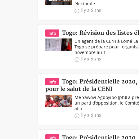
électorale...
il y a 6 ans
Togo: Révision des listes é
Info
Un agent de la CENI à Lomé La
Togo se prépare pour l’organisa
novembre au 1...
il y a 6 ans
Togo: Présidentielle 2020, 
Info
pour le salut de la CENI
Me Yawovi Agboyibo (ph)La prés
un parti d’opposition, le Comit
afin...
il y a 6 ans
Togo: Présidentielle 2020,
Info