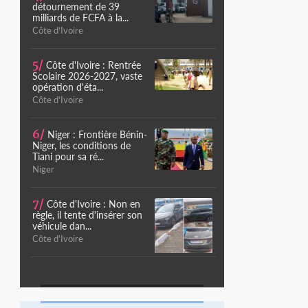
détournement de 39
milliards de FCFA à la...
Côte d'Ivoire
5/
Côte d'Ivoire : Rentrée
Scolaire 2026-2027, vaste
opération d'éta...
Côte d'Ivoire
6/
Niger : Frontière Bénin-
Niger, les conditions de
Tiani pour sa ré...
Niger
7/
Côte d'Ivoire : Non en
règle, il tente d'insérer son
véhicule dan...
Côte d'Ivoire