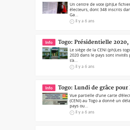
Un centre de vote (ph)Le fichie
électeurs, dont 348 inscrits dan
Ga...
il y a 6 ans
Togo: Présidentielle 2020,
Info
Le siège de la CENI (ph)Les tog
2020 dans le pays sont invités
s’a...
il y a 6 ans
Togo: Lundi de grâce pour 
Info
Vue partielle d’une carte d’él
(CENI) au Togo a donné un déla
pays ou...
il y a 6 ans