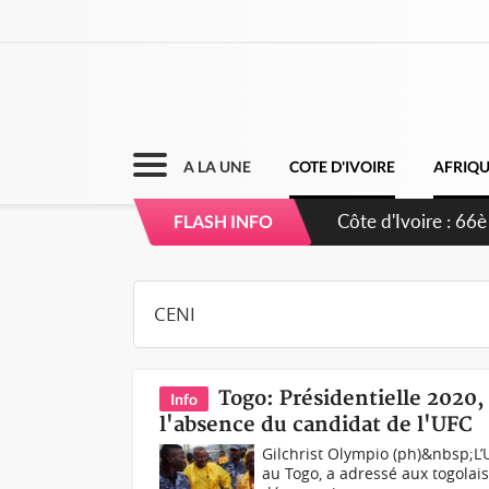
A LA UNE
COTE D'IVOIRE
AFRIQ
Côte d'Ivoire : À
FLASH INFO
développement d
Togo: Présidentielle 2020,
Info
l'absence du candidat de l'UFC
Gilchrist Olympio (ph)&nbsp;L’
au Togo, a adressé aux togolai