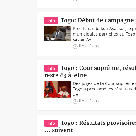
Togo: Début de campagne p
Info
Prof Tchambakou Ayassor, le pr
municipales partielles au Tog
savoir Av...
il y a 7 ans
Togo : Cour suprême, résul
Info
reste 63 à élire
Des juges de la Cour suprême (
Togo a proclamé les résultats d
de...
il y a 7 ans
Togo : Résultats provisoir
Info
… suivent