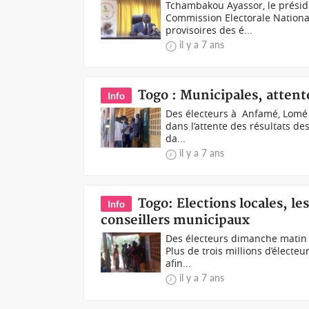
Tchambakou Ayassor, le préside
Commission Electorale Nationa
provisoires des é...
il y a 7 ans
Togo : Municipales, attente
Info
Des électeurs à Anfamé, Lomé (
dans l’attente des résultats de
da...
il y a 7 ans
Togo: Elections locales, le
Info
conseillers municipaux
Des électeurs dimanche matin
Plus de trois millions d’électe
afin...
il y a 7 ans