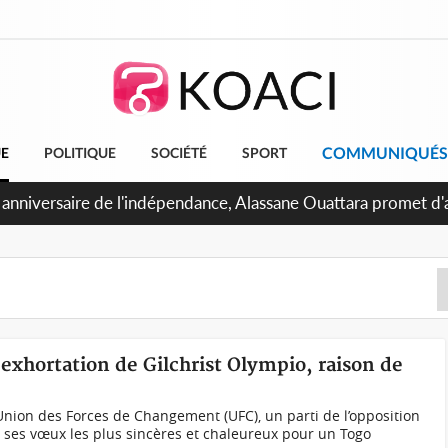
COMMUNIQUÉS
UE
POLITIQUE
SOCIÉTÉ
SPORT
 Abidjan, Amadou Oury Bah admire le modèle ivoirien et veut s'
e la Guinée
 exhortation de Gilchrist Olympio, raison de
Union des Forces de Changement (UFC), un parti de l’opposition
s ses vœux les plus sincères et chaleureux pour un Togo