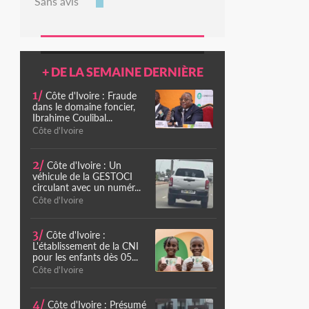
Sans avis
+ DE LA SEMAINE DERNIÈRE
1/
Côte d'Ivoire : Fraude
dans le domaine foncier,
Ibrahime Coulibal...
Côte d'Ivoire
2/
Côte d'Ivoire : Un
véhicule de la GESTOCI
circulant avec un numér...
Côte d'Ivoire
3/
Côte d'Ivoire :
L'établissement de la CNI
pour les enfants dès 05...
Côte d'Ivoire
4/
Côte d'Ivoire : Présumé