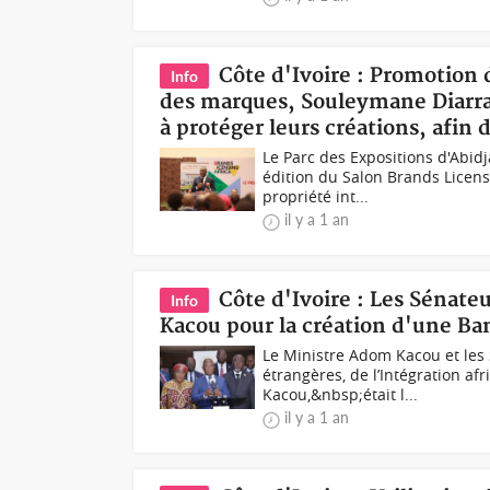
Côte d'Ivoire : Promotion d
Info
des marques, Souleymane Diarra
à protéger leurs créations, afin 
Le Parc des Expositions d'Abid
édition du Salon Brands Licen
propriété int...
il y a 1 an
Côte d'Ivoire : Les Sénat
Info
Kacou pour la création d'une B
Le Ministre Adom Kacou et les 
étrangères, de l’Intégration afr
Kacou,&nbsp;était l...
il y a 1 an