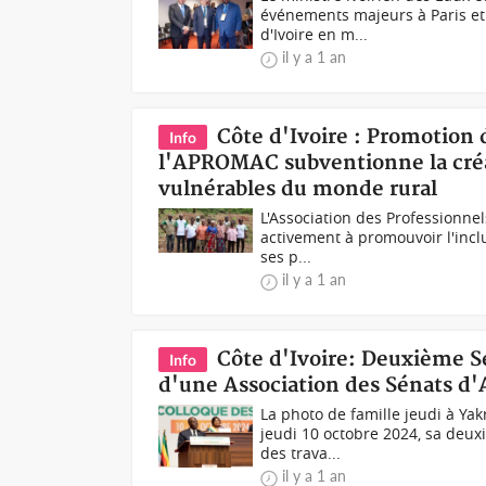
événements majeurs à Paris et
d'Ivoire en m...
il y a 1 an
Côte d'Ivoire : Promotion d
Info
l'APROMAC subventionne la créa
vulnérables du monde rural
L'Association des Professionn
activement à promouvoir l'inclu
ses p...
il y a 1 an
Côte d'Ivoire: Deuxième Se
Info
d'une Association des Sénats d'
La photo de famille jeudi à Yak
jeudi 10 octobre 2024, sa deux
des trava...
il y a 1 an