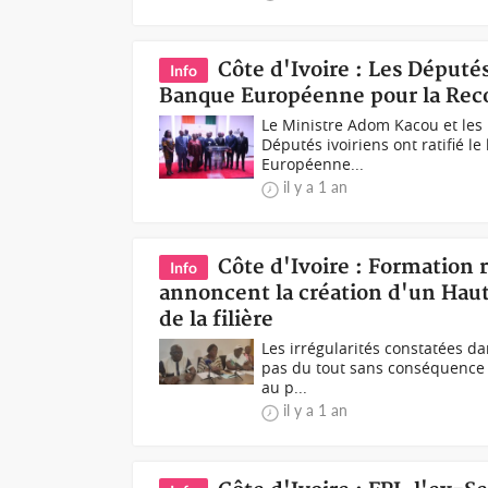
Côte d'Ivoire : Les Députés
Info
Banque Européenne pour la Rec
Le Ministre Adom Kacou et les
Députés ivoiriens ont ratifié l
Européenne...
il y a 1 an
Côte d'Ivoire : Formation 
Info
annoncent la création d'un Haut
de la filière
Les irrégularités constatées da
pas du tout sans conséquence p
au p...
il y a 1 an