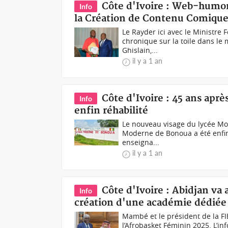
Côte d'Ivoire : Web-humor
Info
la Création de Contenu Comiqu
Le Rayder ici avec le Ministre
chronique sur la toile dans le
Ghislain,...
il y a 1 an
Côte d'Ivoire : 45 ans apr
Info
enfin réhabilité
Le nouveau visage du lycée Mo
Moderne de Bonoua a été enfin 
enseigna...
il y a 1 an
Côte d'Ivoire : Abidjan va 
Info
création d'une académie dédiée 
Mambé et le président de la FIB
l’Afrobasket Féminin 2025. L’in