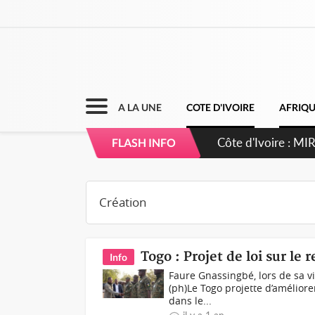
A LA UNE
COTE D'IVOIRE
AFRIQ
Côte d'Ivoire : I
FLASH INFO
Togo : Projet de loi sur l
Info
Faure Gnassingbé, lors de sa v
(ph)Le Togo projette d’améliorer
dans le...