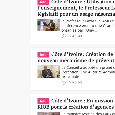
Côte d'Ivoire : Utilisation 
Info
l'enseignement, le Professeur L
législatif pour un usage raisonn
le Professeur Lazare POAMÉLe 
conférence en tant que Grand O
organisé par l'Univ...
il y a 1 an
Côte d'Ivoire: Création de
Info
nouveau mécanisme de préventio
Le Conseil a adopté un projet d
Détention, une Autorité Admini
principale...
il y a 1 an
Côte d'Ivoire : En mission 
Info
RIOB pour la création d'agences 
Le ministre ivoirien des Eaux 