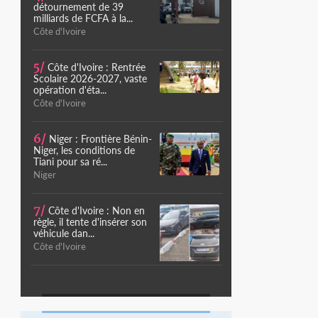
détournement de 39
milliards de FCFA à la...
Côte d'Ivoire
5/
Côte d'Ivoire : Rentrée
Scolaire 2026-2027, vaste
opération d'éta...
Côte d'Ivoire
6/
Niger : Frontière Bénin-
Niger, les conditions de
Tiani pour sa ré...
Niger
7/
Côte d'Ivoire : Non en
règle, il tente d'insérer son
véhicule dan...
Côte d'Ivoire