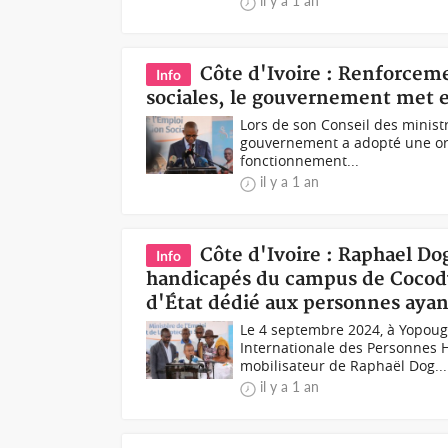
il y a 1 an
Côte d'Ivoire : Renforceme
Info
sociales, le gouvernement met e
Lors de son Conseil des minist
gouvernement a adopté une ordo
fonctionnement...
il y a 1 an
Côte d'Ivoire : Raphael Do
Info
handicapés du campus de Cocody 
d'État dédié aux personnes aya
Le 4 septembre 2024, à Yopougo
Internationale des Personnes H
mobilisateur de Raphaël Dog...
il y a 1 an