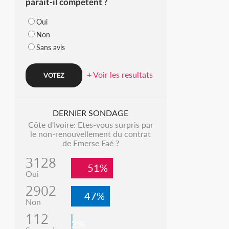
parait-il compétent ?
Oui
Non
Sans avis
+ Voir les resultats
DERNIER SONDAGE
Côte d'Ivoire: Etes-vous surpris par
le non-renouvellement du contrat
de Emerse Faé ?
3128
51%
Oui
2902
47%
Non
112
2%