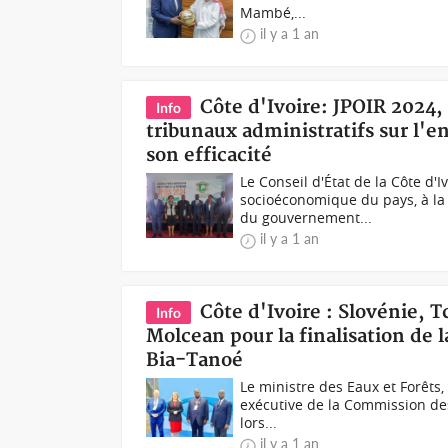
Mambé,...
il y a 1 an
Côte d'Ivoire: JPOIR 2024, 
Info
tribunaux administratifs sur l'e
son efficacité
Le Conseil d'État de la Côte d'
socioéconomique du pays, à la f
du gouvernement...
il y a 1 an
Côte d'Ivoire : Slovénie, 
Info
Molcean pour la finalisation de 
Bia-Tanoé
Le ministre des Eaux et Forêts,
exécutive de la Commission des
lors...
il y a 1 an