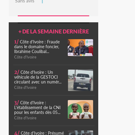
Sans avis
+ DE LA SEMAINE DERNIÈRE
1/
Côte d'Ivoire : Fraude
dans le domaine foncier,
Ibrahime Coulibal...
Côte d'Ivoire
2/
Côte d'Ivoire : Un
véhicule de la GESTOCI
circulant avec un numér...
Côte d'Ivoire
3/
Côte d'Ivoire :
L'établissement de la CNI
pour les enfants dès 05...
Côte d'Ivoire
4/
Côte d'Ivoire : Présumé