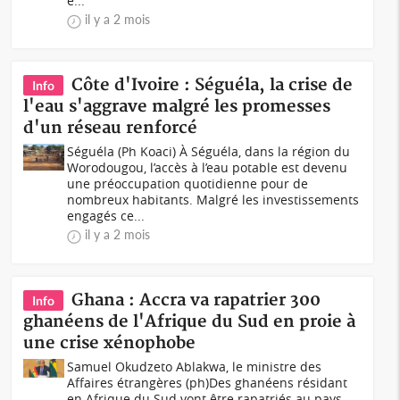
e...
il y a 2 mois
Côte d'Ivoire : Séguéla, la crise de
Info
l'eau s'aggrave malgré les promesses
d'un réseau renforcé
Séguéla (Ph Koaci) À Séguéla, dans la région du
Worodougou, l’accès à l’eau potable est devenu
une préoccupation quotidienne pour de
nombreux habitants. Malgré les investissements
engagés ce...
il y a 2 mois
Ghana : Accra va rapatrier 300
Info
ghanéens de l'Afrique du Sud en proie à
une crise xénophobe
Samuel Okudzeto Ablakwa, le ministre des
Affaires étrangères (ph)Des ghanéens résidant
en Afrique du Sud vont être rapatriés au pays