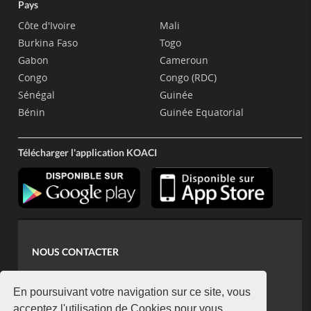
Pays
Côte d'Ivoire
Mali
Burkina Faso
Togo
Gabon
Cameroun
Congo
Congo (RDC)
Sénégal
Guinée
Bénin
Guinée Equatorial
Télécharger l'application KOACI
NOUS CONTACTER
contact@koaci.com
koaci@yahoo.fr
En poursuivant votre navigation sur ce site, vous
acceptez l'utilisation de Cookies pour vous