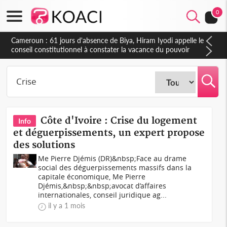
0
Côte d'Ivoire : Fin de la pagaille au PDCI-RDA, Lessiehi bannit
les mouvements sauvages
Côte d'Ivoire : Crise du logement
Info
et déguerpissements, un expert propose
des solutions
Me Pierre Djémis (DR)&nbsp;Face au drame
social des déguerpissements massifs dans la
capitale économique, Me Pierre
Djémis,&nbsp;&nbsp;avocat d’affaires
internationales, conseil juridique ag...
il y a 1 mois