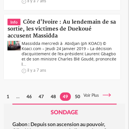
il y a 7 ans
Côte d'Ivoire : Au lendemain de sa
Info
sortie, les victimes de Duekoué
accusent Massidda
Massidda mercredi à Abidjan (ph KOACI) ©
Koaci.com – Jeudi 24 Janvier 2019 – La décision
d’acquittement de l’ex-président Laurent Gbagbo
et de son ministre Charles Blé Goudé, prononcée
l...
il y a 7 ans
Voir Plus
1
...
46
47
48
49
50
SONDAGE
Gabon : Depuis son ascension au pouvoir,