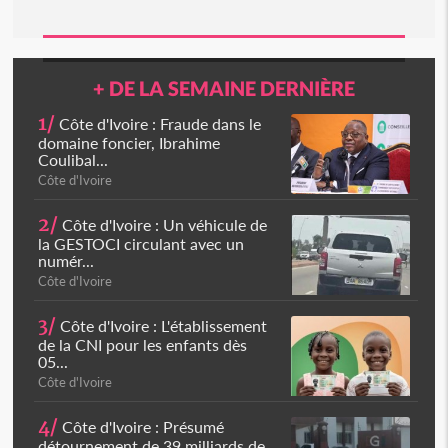
+ DE LA SEMAINE DERNIÈRE
1/
Côte d'Ivoire : Fraude dans le
domaine foncier, Ibrahime
Coulibal...
Côte d'Ivoire
2/
Côte d'Ivoire : Un véhicule de
la GESTOCI circulant avec un
numér...
Côte d'Ivoire
3/
Côte d'Ivoire : L'établissement
de la CNI pour les enfants dès
05...
Côte d'Ivoire
4/
Côte d'Ivoire : Présumé
détournement de 39 milliards de