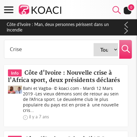
0
Côte d'Ivoire : Séileu, la célébration de la fête nationale
transformée en vaste campagne contre les produits
dépigmentants dangereux
Côte d'Ivoire : Nouvelle crise à
Info
l'Africa sport, deux présidents déclarés
Bahi et Vagba- © koaci.com - Mardi 12 Mars
2019 -Les vieux démons sont de retour au sein
de l’Africa sport. Le deuxième club le plus
populaire du pays est en proie à une nouvelle
cris...
il y a 7 ans