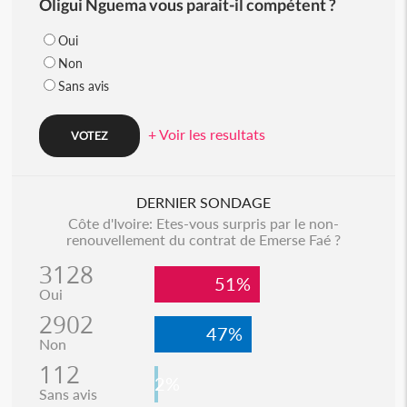
Oligui Nguema vous parait-il compétent ?
Oui
Non
Sans avis
+ Voir les resultats
DERNIER SONDAGE
Côte d'Ivoire: Etes-vous surpris par le non-
renouvellement du contrat de Emerse Faé ?
3128
51%
Oui
2902
47%
Non
112
2%
Sans avis