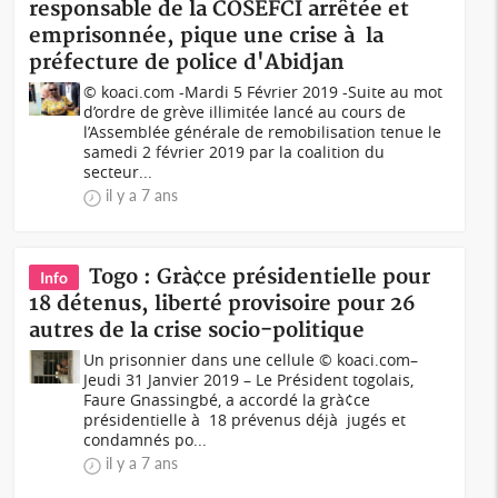
responsable de la COSEFCI arrêtée et
emprisonnée, pique une crise à la
préfecture de police d'Abidjan
© koaci.com -Mardi 5 Février 2019 -Suite au mot
d’ordre de grève illimitée lancé au cours de
l’Assemblée générale de remobilisation tenue le
samedi 2 février 2019 par la coalition du
secteur...
il y a 7 ans
Togo : Grà¢ce présidentielle pour
Info
18 détenus, liberté provisoire pour 26
autres de la crise socio-politique
Un prisonnier dans une cellule © koaci.com–
Jeudi 31 Janvier 2019 – Le Président togolais,
Faure Gnassingbé, a accordé la grà¢ce
présidentielle à 18 prévenus déjà jugés et
condamnés po...
il y a 7 ans