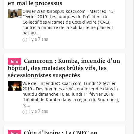
en mal le processus
Olivier Ziahi&nbsp;© koaci.com - Mercredi 13
Février 2019 -Les attaques du Président du
Collectif des victimes de Côte d’Ivoire ( CVCI)
contre la ministre de la Solidarité ne plaisent
pas au...
il y a 7 ans
Cameroun : Kumba, incendie d'un
Info
hôpital, des malades brûlés vifs, les
sécessionnistes suspectés
Vue de l'incendie© koaci.com- Lundi 12 février
2019 - Des hommes armés ont incendié dans la
nuit du dimanche 10 au lundi 11 février 2018,
l’hôpital de Kumba dans la région du Sud-ouest,
ra...
il y a 7 ans
Côte d'Ivoire : La CNEC en
Info