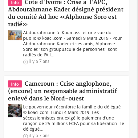
Côte d'Ivoire : Crise à l'APC,
Info
Abdourahmane Kader désigné président
du comité Ad hoc «Alphonse Soro est
radié»
Abdourahmane à Koumassi et une vue du
public © koaci.com - Samedi 9 Mars 2019 - Pour
Abdourahmane Kader et ses amis, Alphonse
Soro et "son groupuscule de personnes" sont
radiés de l'All...
il y a 7 ans
Cameroun : Crise anglophone,
Info
(encore) un responsable administratif
enlevé dans le Nord-ouest
Le gouverneur réconforte la famille du délégué
© koaci.com- Lundi 4 Mars 2019- Les
sécessionnistes ont exigé le paiement d’une
rançon de 25 millions FCFA pour sa libération. Le
délégué...
il y a 7 ans