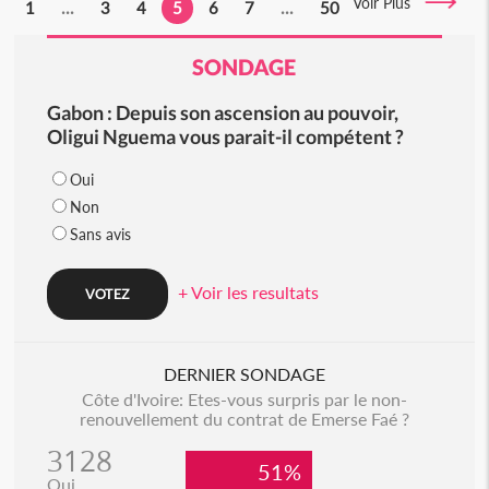
Voir Plus
1
...
3
4
5
6
7
...
50
SONDAGE
Gabon : Depuis son ascension au pouvoir,
Oligui Nguema vous parait-il compétent ?
Oui
Non
Sans avis
+ Voir les resultats
DERNIER SONDAGE
Côte d'Ivoire: Etes-vous surpris par le non-
renouvellement du contrat de Emerse Faé ?
3128
51%
Oui