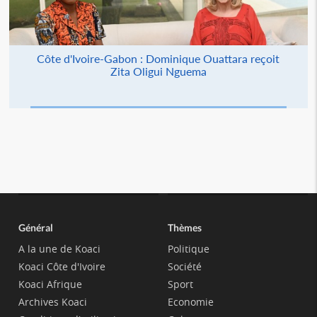
Côte d'Ivoire-Gabon : Dominique Ouattara reçoit
Zita Oligui Nguema
Général
Thèmes
A la une de Koaci
Politique
Koaci Côte d'Ivoire
Société
Koaci Afrique
Sport
Archives Koaci
Economie