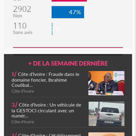
2902
47%
Non
110
2%
Sans avis
+ DE LA SEMAINE DERNIÈRE
1/
Côte d'Ivoire : Fraude dans le
domaine foncier, Ibrahime
Coulibal...
Côte d'Ivoire
2/
Côte d'Ivoire : Un véhicule de
la GESTOCI circulant avec un
numér...
Côte d'Ivoire
3/
Côte d'Ivoire : L'établissement