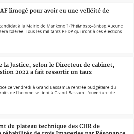
AF limogé pour avoir eu une velléité de
 candidat à la Mairie de Mankono ? (Ph)&nbsp;«&nbsp;Aucune
ra tolérée. Tous les militants RHDP qui iront à ces élections
e la Justice, selon le Directeur de cabinet,
tion 2022 a fait ressortir un taux
stice ce vendredi à Grand BassamLa rentrée budgétaire du
 droits de l'homme se tient à Grand-Bassam. L'ouverture de
nt du plateau technique des CHR de
réhabilités de trois Imageries par Résonance