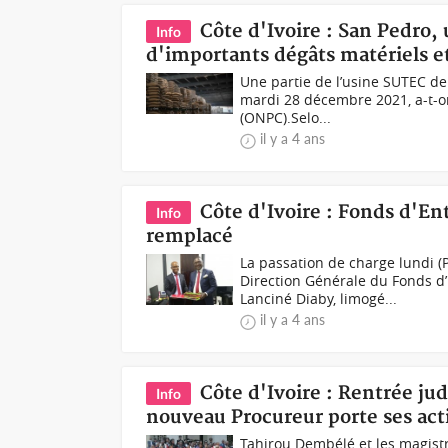
Côte d'Ivoire : San Pedro,
Info
d'importants dégâts matériels e
Une partie de l’usine SUTEC de
mardi 28 décembre 2021, a-t-on 
(ONPC).Selo...
il y a 4 ans
Côte d'Ivoire : Fonds d'En
Info
remplacé
La passation de charge lundi 
Direction Générale du Fonds d’
Lanciné Diaby, limogé...
il y a 4 ans
Côte d'Ivoire : Rentrée jud
Info
nouveau Procureur porte ses actio
Tahirou Dembélé et les magistr