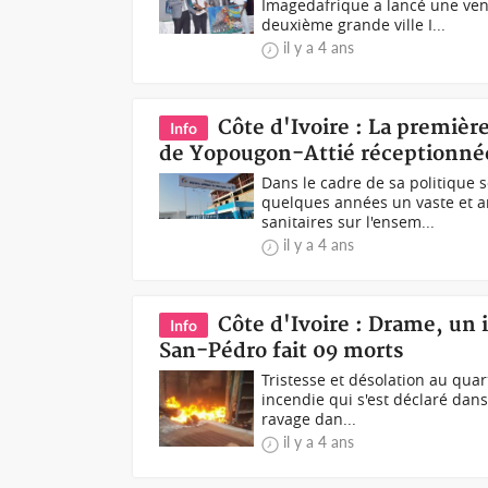
Imagedafrique a lancé une vent
deuxième grande ville I...
il y a 4 ans
Côte d'Ivoire : La première
Info
de Yopougon-Attié réceptionné
Dans le cadre de sa politique s
quelques années un vaste et 
sanitaires sur l'ensem...
il y a 4 ans
Côte d'Ivoire : Drame, un 
Info
San-Pédro fait 09 morts
Tristesse et désolation au qua
incendie qui s'est déclaré dans
ravage dan...
il y a 4 ans