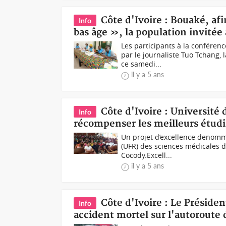
Côte d'Ivoire : Bouaké, afi
Info
bas âge », la population invitée
Les participants à la conféren
par le journaliste Tuo Tchang,
ce samedi...
il y a 5 ans
Côte d'Ivoire : Université
Info
récompenser les meilleurs étudi
Un projet d’excellence denommé
(UFR) des sciences médicales d
Cocody.Excell...
il y a 5 ans
Côte d'Ivoire : Le Préside
Info
accident mortel sur l'autoroute 