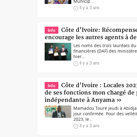
Municip...
il y a 3 ans
Côte d'Ivoire: Récompens
Info
encourage les autres agents à d
Les noms des trois lauréats du
financières (DAF) des ministère
hier...
il y a 3 ans
Côte d'Ivoire : Locales 20
Info
de ses fonctions mon chargé de p
indépendante à Anyama »
Mamadou Touré jeudi à Abidjan 
jour confirmée. Pour des vellé
2023, le...
il y a 3 ans