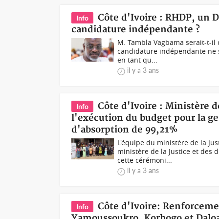
Côte d'Ivoire : RHDP, un D
Info
candidature indépendante ?
M. Tambla Vagbama serait-t-il
candidature indépendante ne se
en tant qu...
il y a 3 ans
Côte d'Ivoire : Ministère d
Info
l'exécution du budget pour la ges
d'absorption de 99,21%
L'équipe du ministère de la Ju
ministère de la Justice et des
cette cérémoni...
il y a 3 ans
Côte d'Ivoire: Renforceme
Info
Yamoussoukro, Korhogo et Daloa 