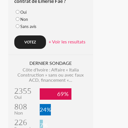
contrat de Emerse Faé ?
Oui
Non
Sans avis
+ Voir les resultats
DERNIER SONDAGE
Côte d'Ivoire : Affaire « Italia
Construction » sans ou avec faux
ACD, financement «...
2355
69%
Oui
808
24%
Non
226
7%