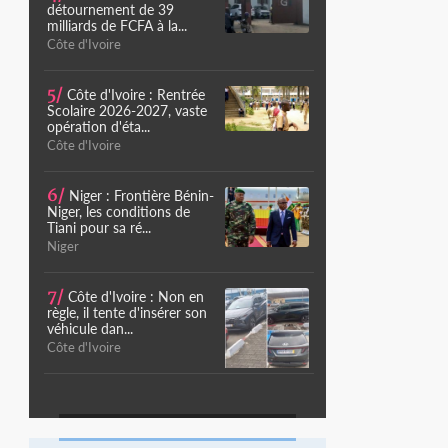
détournement de 39
milliards de FCFA à la...
Côte d'Ivoire
5/
Côte d'Ivoire : Rentrée
Scolaire 2026-2027, vaste
opération d'éta...
Côte d'Ivoire
6/
Niger : Frontière Bénin-
Niger, les conditions de
Tiani pour sa ré...
Niger
7/
Côte d'Ivoire : Non en
règle, il tente d'insérer son
véhicule dan...
Côte d'Ivoire