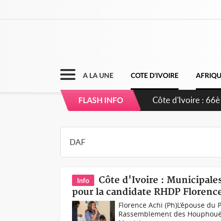
A LA UNE
COTE D'IVOIRE
AFRIQ
FLASH INFO
Côte d'Ivoire : Municipal
Info
pour la candidate RHDP Florence 
Florence Achi (Ph)L’épouse du 
Rassemblement des Houphouëtis