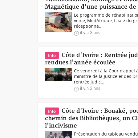
Magnétique d'une puissance de 
Le programme de réhabilitation
veine, MedAfrique, filiale du g
réceptionné...
il y a 3 ans
Côte d'Ivoire : Rentrée jud
Info
rendues l'année écoulée
Ce vendredi à la Cour d'appel
ministre de la Justice et des D
rentrée judic...
il y a 3 ans
Côte d'Ivoire : Bouaké, po
Info
chemin des Bibliothèques, un C
l'incivisme
Présentation du tableau vendu