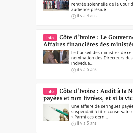
rentrée solennelle de la Cour 
audience présidé...
il y a 4 ans
Côte d'Ivoire : Le Gouver
Info
Affaires financières des ministè
Le Conseil des ministres de ce 
nomination des Directeurs des 
individue...
il y a 5 ans
Côte d'Ivoire : Audit à la 
Info
payées et non livrées, et si la 
Une affaire de seringues payée
suspendait à titre conservatoi
».Parmi ces dern...
il y a 5 ans