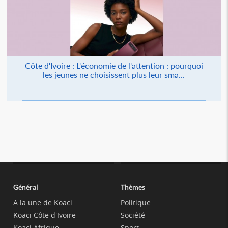
Côte d'Ivoire : L'économie de l'attention : pourquoi
les jeunes ne choisissent plus leur sma...
Général
Thèmes
A la une de Koaci
Politique
Koaci Côte d'Ivoire
Société
Koaci Afrique
Sport