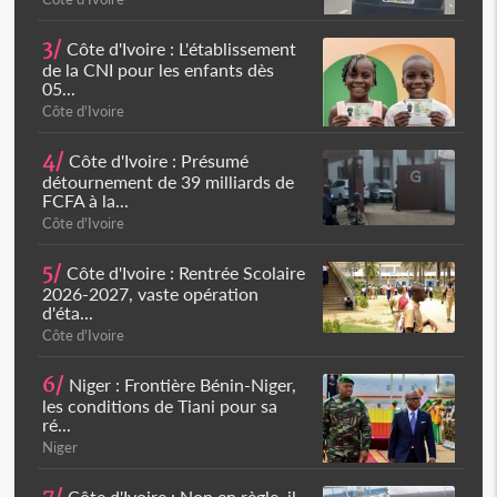
3/
Côte d'Ivoire : L'établissement
de la CNI pour les enfants dès
05...
Côte d'Ivoire
4/
Côte d'Ivoire : Présumé
détournement de 39 milliards de
FCFA à la...
Côte d'Ivoire
5/
Côte d'Ivoire : Rentrée Scolaire
2026-2027, vaste opération
d'éta...
Côte d'Ivoire
6/
Niger : Frontière Bénin-Niger,
les conditions de Tiani pour sa
ré...
Niger
Côte d'Ivoire : Non en règle, il