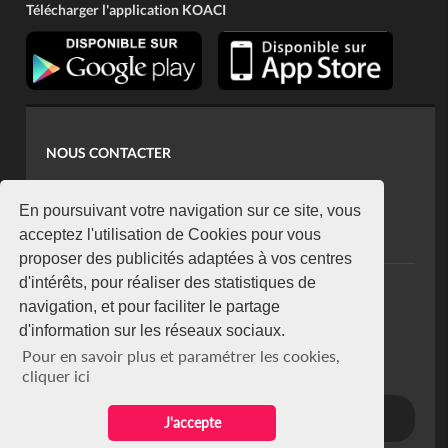
Télécharger l'application KOACI
NOUS CONTACTER
contact@koaci.com
koaci@yahoo.fr
En poursuivant votre navigation sur ce site, vous
+225 07 08 85 52 93
acceptez l'utilisation de Cookies pour vous
proposer des publicités adaptées à vos centres
d'intérêts, pour réaliser des statistiques de
NEWSLETTER
navigation, et pour faciliter le partage
Restez connecté via notre newsletter
d'information sur les réseaux sociaux.
S'abonner
Pour en savoir plus et paramétrer les cookies,
Se désabonner
cliquer ici
J'accepte