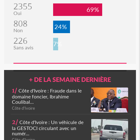
2355
69%
Oui
808
24%
Non
226
7%
Sans avis
+ DE LA SEMAINE DERNIÈRE
1/
Côte d'Ivoire : Fraude dans le
domaine foncier, Ibrahime
Coulibal...
Côte d'Ivoire
2/
Côte d'Ivoire : Un véhicule de
la GESTOCI circulant avec un
numér...
Côte d'Ivoire