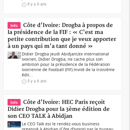
il y a 6 ans
Côte d'Ivoire: Drogba à propos de
Info
la présidence de la FIF : « C'est ma
petite contribution que je veux apporter
à un pays qui m'a tant donné »
Didier Drogba jeudi AbidjanL’ex international
ivoirien, Didier Drogba, ne cache plus son
ambition pour la présidence de la Fédération
Ivoirienne de Football (FIF).Invité de la troisième
édit...
il y a 6 ans
Côte d'Ivoire: HEC Paris reçoit
Info
Didier Drogba pour la 3ème édition de
son CEO TALK à Abidjan
Le CEO Talk est le rendez-vous business
organisé à Abidjan (Côte d’Ivoire) par le bureau