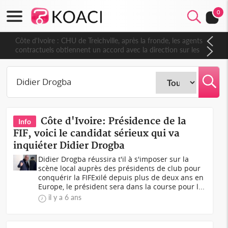
0
Côte d'Ivoire : CHU de Treichville, après la fronde, les agents
contractuels obtiennent un accord avec la direction sur les
arriérés du SMIG 2023
Côte d'Ivoire: Présidence de la
Info
FIF, voici le candidat sérieux qui va
inquiéter Didier Drogba
Didier Drogba réussira t'il à s'imposer sur la
scène local auprès des présidents de club pour
conquérir la FIFExilé depuis plus de deux ans en
Europe, le président sera dans la course pour l...
il y a 6 ans