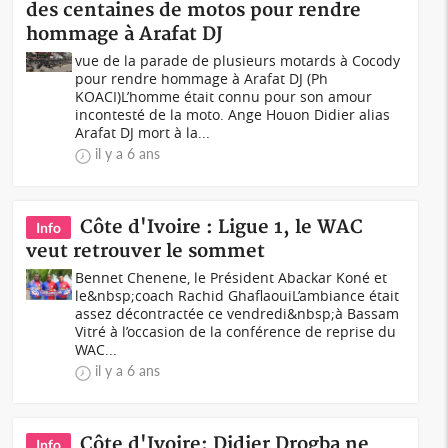
des centaines de motos pour rendre
hommage à Arafat DJ
vue de la parade de plusieurs motards à Cocody
pour rendre hommage à Arafat DJ (Ph
KOACI)L’homme était connu pour son amour
incontesté de la moto. Ange Houon Didier alias
Arafat DJ mort à la...
il y a 6 ans
Côte d'Ivoire : Ligue 1, le WAC
Info
veut retrouver le sommet
Bennet Chenene, le Président Abackar Koné et
le&nbsp;coach Rachid GhaflaouiL’ambiance était
assez décontractée ce vendredi&nbsp;à Bassam
Vitré à l’occasion de la conférence de reprise du
WAC...
il y a 6 ans
Côte d'Ivoire: Didier Drogba ne
Info