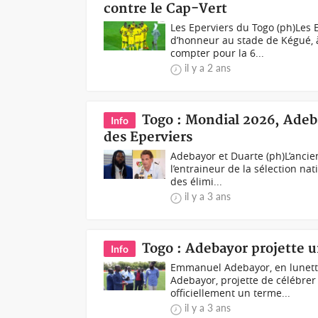
contre le Cap-Vert
Les Eperviers du Togo (ph)Les
d’honneur au stade de Kégué, 
compter pour la 6...
il y a 2 ans
Togo : Mondial 2026, Adeb
Info
des Eperviers
Adebayor et Duarte (ph)L’anci
l’entraineur de la sélection na
des élimi...
il y a 3 ans
Togo : Adebayor projette u
Info
Emmanuel Adebayor, en lunette
Adebayor, projette de célébrer
officiellement un terme...
il y a 3 ans