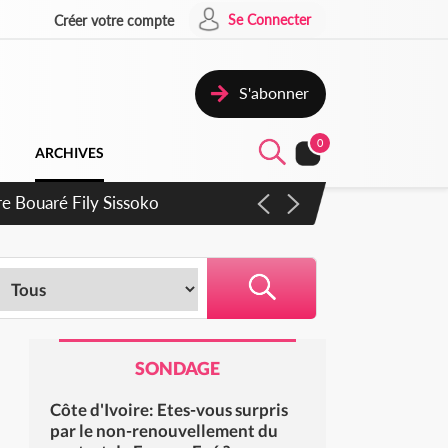
Se Connecter
Créer votre compte
S'abonner
0
ARCHIVES
rie Dangote en juillet
SONDAGE
Côte d'Ivoire: Etes-vous surpris
par le non-renouvellement du