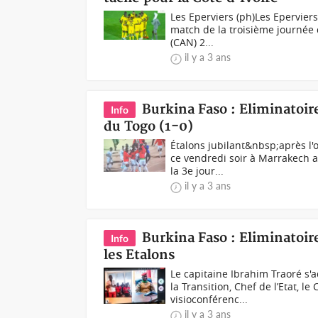
Les Eperviers (ph)Les Epervier
match de la troisième journée 
(CAN) 2...
il y a 3 ans
Burkina Faso : Eliminatoir
Info
du Togo (1-0)
Étalons jubilant&nbsp;après l'
ce vendredi soir à Marrakech 
la 3e jour...
il y a 3 ans
Burkina Faso : Eliminatoir
Info
les Etalons
Le capitaine Ibrahim Traoré s'
la Transition, Chef de l’Etat, l
visioconférenc...
il y a 3 ans