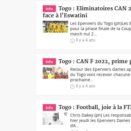
Togo : Eliminatoires CAN 2
Info
face à l'Eswatini
Les Eperviers du Togo (ph)Les
pour la phase finale de la Coup
match nul 2...
il y a 4 ans
Togo : CAN F 2022, prime 
Info
Retour des Eperviers dames apr
du Togo vont recevoir chacune u
prochaine...
il y a 4 ans
Togo : Football, joie à la 
Info
Chris Dakey (ph) Les responsabl
hier jeudi les Eperviers Dames 
d’A...