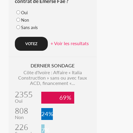
contrat de Emerse Faé ?
Oui
Non
Sans avis
+ Voir les resultats
DERNIER SONDAGE
Côte d'Ivoire : Affaire « Italia
Construction » sans ou avec faux
ACD, financement «...
2355
69%
Oui
808
24%
Non
226
7%