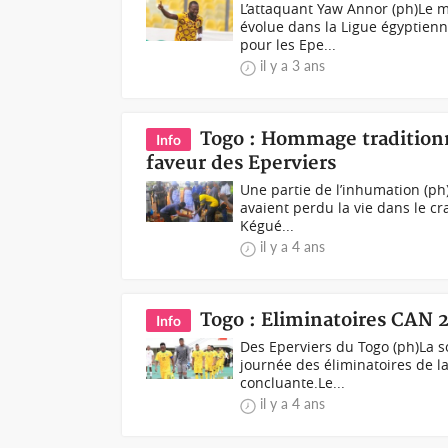
L’attaquant Yaw Annor (ph)Le 
évolue dans la Ligue égyptienn
pour les Epe...
il y a 3 ans
Togo : Hommage traditionn
Info
faveur des Eperviers
Une partie de l’inhumation (p
avaient perdu la vie dans le cr
Kégué...
il y a 4 ans
Togo : Eliminatoires CAN 
Info
Des Eperviers du Togo (ph)La s
journée des éliminatoires de l
concluante.Le...
il y a 4 ans