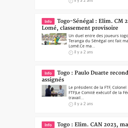
il y a 2 ans
Togo-Sénégal : Elim. CM 20
Info
Lomé, classement provisoire
Un duel entre des joueurs togol
Teranga du Sénégal ont fait m
Lomé.Ce ma...
il y a 2 ans
Togo : Paulo Duarte recond
Info
assignés
Le président de la FTF, Colone
FTF)Le Comité exécutif de la Fé
travail...
il y a 2 ans
Togo : Elim. CAN 2023, ma
Info