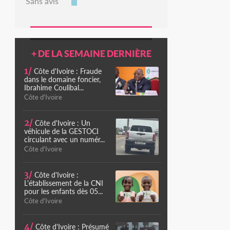
Sans avis
+ DE LA SEMAINE DERNIÈRE
1/
Côte d'Ivoire : Fraude
dans le domaine foncier,
Ibrahime Coulibal...
Côte d'Ivoire
2/
Côte d'Ivoire : Un
véhicule de la GESTOCI
circulant avec un numér...
Côte d'Ivoire
3/
Côte d'Ivoire :
L'établissement de la CNI
pour les enfants dès 05...
Côte d'Ivoire
4/
Côte d'Ivoire : Présumé