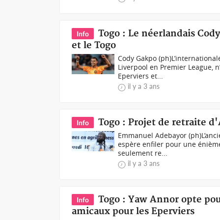
Togo : Le néerlandais Cod
Info
et le Togo
Cody Gakpo (ph)L’international
Liverpool en Premier League, n
Eperviers et...
il y a 3 ans
Togo : Projet de retraite 
Info
Emmanuel Adebayor (ph)L’anci
espère enfiler pour une énième 
seulement re...
il y a 3 ans
Togo : Yaw Annor opte pou
Info
amicaux pour les Eperviers