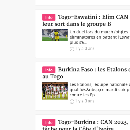
Togo-Eswatini : Elim CAN 2
Info
leur sort dans le groupe B
Un duel lors du match (ph)Les 
éliminatoires en battant l’Esw
plus s’a...
il y a 3 ans
Burkina Faso : les Etalons 
Info
au Togo
Les Etalons, léquipe nationale
qualifiés&nbsp;ce mardi soir p
contre les Ep...
il y a 3 ans
Togo-Burkina : CAN 2023, b
Info
tâche pour la Côte d'Ivoire