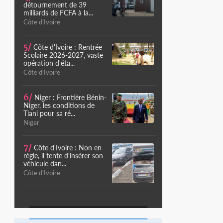
détournement de 39
milliards de FCFA à la...
Côte d'Ivoire
5/
Côte d'Ivoire : Rentrée
Scolaire 2026-2027, vaste
opération d'éta...
Côte d'Ivoire
6/
Niger : Frontière Bénin-
Niger, les conditions de
Tiani pour sa ré...
Niger
7/
Côte d'Ivoire : Non en
règle, il tente d'insérer son
véhicule dan...
Côte d'Ivoire