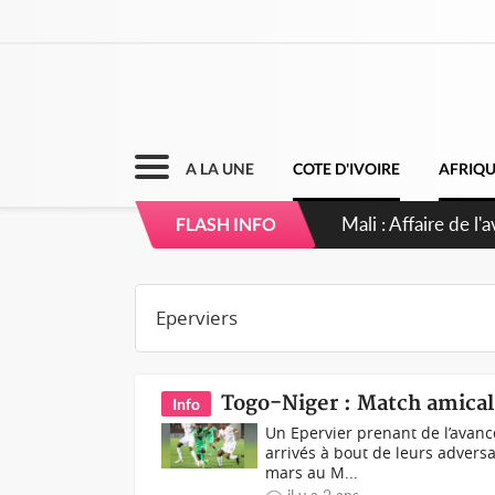
A LA UNE
COTE D'IVOIRE
AFRIQ
Nigeria : Le Togo 
FLASH INFO
Togo-Niger : Match amical,
Info
Un Epervier prenant de l’avanc
arrivés à bout de leurs adversa
mars au M...