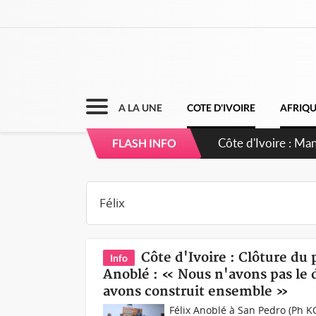
A LA UNE
COTE D'IVOIRE
AFRIQ
Côte d'Ivoire : Sé
FLASH INFO
dépigmentants da
Côte d'Ivoire : Clôture du
Info
Anoblé : « Nous n'avons pas le d
avons construit ensemble »
Félix Anoblé à San Pedro (Ph K