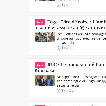
il y a 1 an
Togo-Côte d'ivoire : L'amb
Info
à Lomé et assiste au 65e anniver
Des Ivoiriens au Togo échange
d’Ivoire au Togo avec résidenc
les associa...
il y a 1 an
RDC : Le nouveau médiateu
Info
Kinshasa
&nbsp;Faure Gnassingbé et Tsh
son homologue du Togo&nbsp;Fa
sécuritaire da...
il y a 1 an