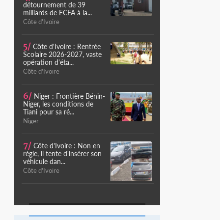
détournement de 39
milliards de FCFA à la...
Côte d'Ivoire
5/
Côte d'Ivoire : Rentrée
Scolaire 2026-2027, vaste
opération d'éta...
Côte d'Ivoire
6/
Niger : Frontière Bénin-
Niger, les conditions de
Tiani pour sa ré...
Niger
7/
Côte d'Ivoire : Non en
règle, il tente d'insérer son
véhicule dan...
Côte d'Ivoire