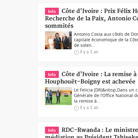
Côte d'Ivoire : Prix Féli
Info
Recherche de la Paix, Antonio C
sommités
Antonio Costa aux côtés de Dom
capitale économique de la Côte
de solen...
il y a 1 an
Côte d'Ivoire : La remise à
Info
Houphouët-Boigny est achevée
Le Felicia (DR)&nbsp;Dans un c
Générale de l’Office National 
la remise à...
il y a 1 an
RDC-Rwanda : Le ministre 
Info
médiation au Président Tshisek