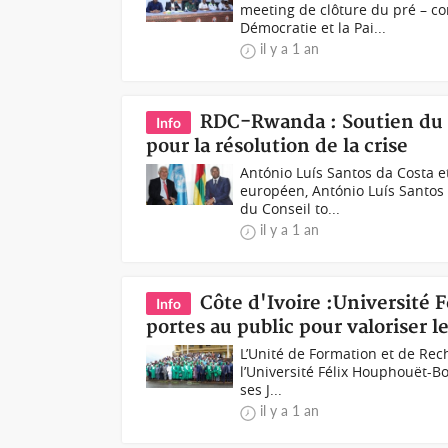
meeting de clôture du pré – 
Démocratie et la Pai...
il y a 1 an
RDC-Rwanda : Soutien du 
Info
pour la résolution de la crise
António Luís Santos da Costa e
européen, António Luís Santos 
du Conseil to...
il y a 1 an
Côte d'Ivoire :Université
Info
portes au public pour valoriser 
L’Unité de Formation et de Rec
l’Université Félix Houphouët-Bo
ses J...
il y a 1 an