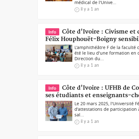
médical de l'Unive...
il y a 1 an
Côte d'Ivoire : Civisme et
Info
Félix Houphouët-Boigny sensibi
L'amphithéâtre F de la faculté
été le lieu d'une formation en 
Direction du...
il y a 1 an
Côte d'Ivoire : UFHB de C
Info
ses étudiants et enseignants-c
Le 20 mars 2025, l'Université
d'attestations de participation 
sal...
il y a 1 an