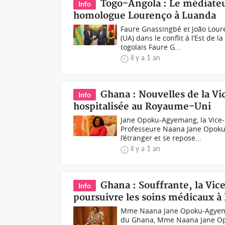
Togo-Angola : Le médiateu
Info
homologue Lourenço à Luanda
Faure Gnassingbé et João Lour
(UA) dans le conflit à l’Est de
togolais Faure G...
il y a 1 an
Ghana : Nouvelles de la V
Info
hospitalisée au Royaume-Uni
Jane Opoku-Agyemang, la Vice-
Professeure Naana Jane Opoku
l’étranger et se repose...
il y a 1 an
Ghana : Souffrante, la V
Info
poursuivre les soins médicaux à 
Mme Naana Jane Opoku-Agyemang
du Ghana, Mme Naana Jane Opo