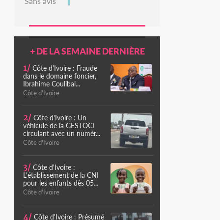
Sans avis
+ DE LA SEMAINE DERNIÈRE
1/
Côte d'Ivoire : Fraude
dans le domaine foncier,
Ibrahime Coulibal...
Côte d'Ivoire
2/
Côte d'Ivoire : Un
véhicule de la GESTOCI
circulant avec un numér...
Côte d'Ivoire
3/
Côte d'Ivoire :
L'établissement de la CNI
pour les enfants dès 05...
Côte d'Ivoire
4/
Côte d'Ivoire : Présumé