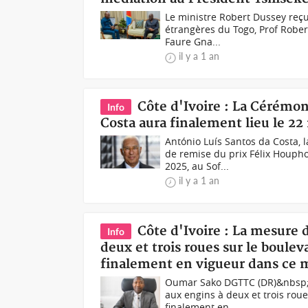
Le ministre Robert Dussey reçu 
étrangères du Togo, Prof Rober
Faure Gna...
il y a 1 an
Côte d'Ivoire : La Cérémon
Info
Costa aura finalement lieu le 22
António Luís Santos da Costa, 
de remise du prix Félix Houph
2025, au Sof...
il y a 1 an
Côte d'Ivoire : La mesure d
Info
deux et trois roues sur le boul
finalement en vigueur dans ce 
Oumar Sako DGTTC (DR)&nbsp;Apr
aux engins à deux et trois rou
finalement en...