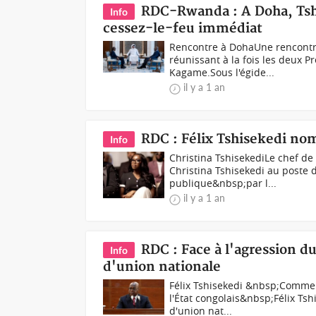
RDC-Rwanda : A Doha, Tsh
Info
cessez-le-feu immédiat
Rencontre à DohaUne rencontre
réunissant à la fois les deux P
Kagame.Sous l'égide...
il y a 1 an
RDC : Félix Tshisekedi nom
Info
Christina TshisekediLe chef de 
Christina Tshisekedi au poste d
publique&nbsp;par l...
il y a 1 an
RDC : Face à l'agression 
Info
d'union nationale
Félix Tshisekedi &nbsp;Comme a
l'État congolais&nbsp;Félix T
d'union nat...