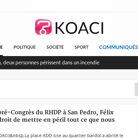
COMMUNIQUÉS
UE
POLITIQUE
SOCIÉTÉ
SPORT
ileu, la célébration de la fête nationale transformée en vaste
ngereux
 pré-Congrès du RHDP à San Pedro, Félix
roit de mettre en péril tout ce que nous
OACI)&nbsp;La place ADO sise au quartier bardot a abrité le