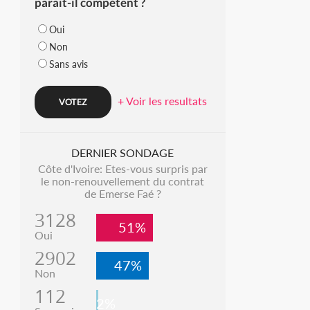
parait-il compétent ?
Oui
Non
Sans avis
+ Voir les resultats
DERNIER SONDAGE
Côte d'Ivoire: Etes-vous surpris par
le non-renouvellement du contrat
de Emerse Faé ?
3128
51%
Oui
2902
47%
Non
112
2%