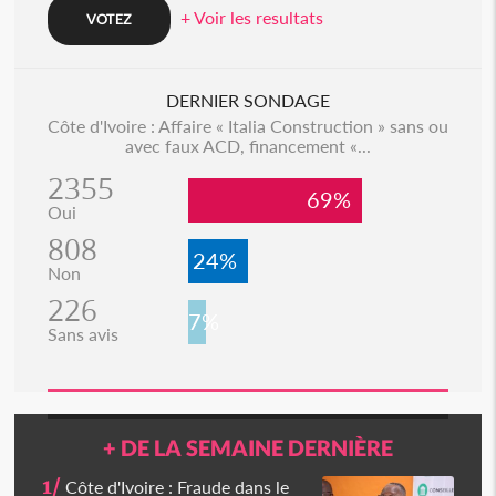
+ Voir les resultats
DERNIER SONDAGE
Côte d'Ivoire : Affaire « Italia Construction » sans ou
avec faux ACD, financement «...
2355
69%
Oui
808
24%
Non
226
7%
Sans avis
+ DE LA SEMAINE DERNIÈRE
1/
Côte d'Ivoire : Fraude dans le