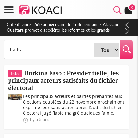
0
Côte d'Ivoire : À Abidjan, Amadou Oury Bah admire le modèle
ivoirien et veut s'en inspirer pour accélérer le développement
de la Guinée
Burkina Faso : Présidentielle, les
Info
principaux acteurs satisfaits du fichier
électoral
Les principaux acteurs et parties prenantes aux
élections couplées du 22 novembre prochain ont
exprimé leur satisfaction après l’audit du fichier
électoral jugé fiable malgré quelques faible...
il y a 5 ans