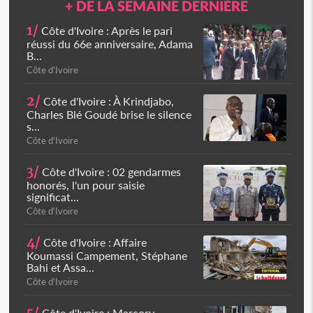
+ DE LA SEMAINE DERNIÈRE
1/
Côte d'Ivoire : Après le pari
réussi du 66e anniversaire, Adama
B...
Côte d'Ivoire
2/
Côte d'Ivoire : À Krindjabo,
Charles Blé Goudé brise le silence
s...
Côte d'Ivoire
3/
Côte d'Ivoire : 02 gendarmes
honorés, l'un pour saisie
significat...
Côte d'Ivoire
4/
Côte d'Ivoire : Affaire
Koumassi Campement, Stéphane
Bahi et Assa...
Côte d'Ivoire
Côte d'Ivoire : Marcory,