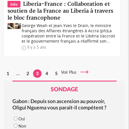
Liberia-France : Collaboration et
Info
soutien de la France au Liberia à travers
le bloc francophone
George Weah et Jean-Yves le Drain, le ministre
français des Affaires étrangères à Accra (ph)La
coopération entre la France et le Libéria s’accroit
et le gouvernement français a réaffirmé son...
il y a 5 ans
Voir Plus
1
...
2
3
4
5
SONDAGE
Gabon : Depuis son ascension au pouvoir,
Oligui Nguema vous parait-il compétent ?
Oui
Non