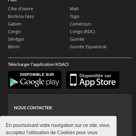
Côte d'Ivoire
Mali
Burkina Faso
Togo
Gabon
Cameroun
Congo
Congo (RDC)
Sénégal
Guinée
Bénin
Guinée Equatorial
Télécharger l'application KOACI
NOUS CONTACTER
contact@koaci.com
koaci@yahoo.fr
En poursuivant votre navigation sur ce site, vous
+225 07 08 85 52 93
acceptez l'utilisation de Cookies pour vous