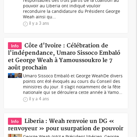
responsables des trois partis de la coalition au
pouvoir au Liberia ont indiqué vouloir
reconduire la candidature du Président George
Weah ainsi qu...
il y a 3 ans
Côte d'Ivoire : Célébration de
Info
l'indépendance, Umaro Sissoco Embaló
et George Weah à Yamoussoukro le 7
août prochain
Umaro Sissoco Embaló et George WeahDe divers
points ont été évoqués au cours du Conseil des
ministres du jour. Il s'agit notamment de la fête
nationale qui se déroulera cette année à Yamo...
il y a 4 ans
Liberia : Weah renvoie un DG «
Info
renvoyeur » pour usurpation de pouvoir
George Weah (ph)Le Président libérien, George