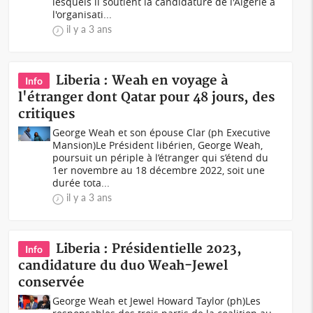
lesquels il soutient la candidature de l'Algérie à
l'organisati...
il y a 3 ans
Liberia : Weah en voyage à
Info
l'étranger dont Qatar pour 48 jours, des
critiques
George Weah et son épouse Clar (ph Executive
Mansion)Le Président libérien, George Weah,
poursuit un périple à l’étranger qui s’étend du
1er novembre au 18 décembre 2022, soit une
durée tota...
il y a 3 ans
Liberia : Présidentielle 2023,
Info
candidature du duo Weah-Jewel
conservée
George Weah et Jewel Howard Taylor (ph)Les