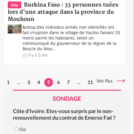
Burkina Faso : 33 personnes tuées
Info
lors d'une attaque dans la province du
Mouhoun
&nbsp;Des individus armés non identifiés ont
fait irruption dans le village de Youlou faisant 33
morts parmi les habitants, selon un
communiqué du gouverneur de la région de la
Boucle du Mou...
il y a 3 ans
Voir Plus
1
...
3
4
5
6
7
...
11
SONDAGE
Côte d'Ivoire: Etes-vous surpris par le non-
renouvellement du contrat de Emerse Faé ?
Oui