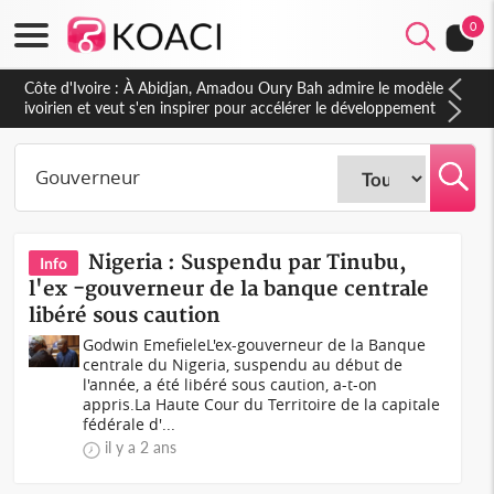
0
Côte d'Ivoire : À Abidjan, Amadou Oury Bah admire le modèle
ivoirien et veut s'en inspirer pour accélérer le développement
de la Guinée
Nigeria : Suspendu par Tinubu,
Info
l'ex -gouverneur de la banque centrale
libéré sous caution
Godwin EmefieleL'ex-gouverneur de la Banque
centrale du Nigeria, suspendu au début de
l'année, a été libéré sous caution, a-t-on
appris.La Haute Cour du Territoire de la capitale
fédérale d'...
il y a 2 ans