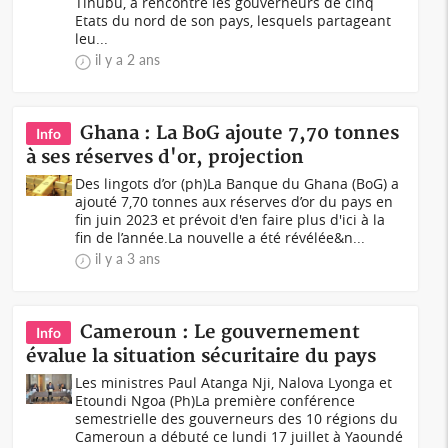
Tinubu, a rencontré les gouverneurs de cinq
Etats du nord de son pays, lesquels partageant
leu...
il y a 2 ans
Ghana : La BoG ajoute 7,70 tonnes
Info
à ses réserves d'or, projection
Des lingots d’or (ph)La Banque du Ghana (BoG) a
ajouté 7,70 tonnes aux réserves d’or du pays en
fin juin 2023 et prévoit d'en faire plus d'ici à la
fin de l’année.La nouvelle a été révélée&n...
il y a 3 ans
Cameroun : Le gouvernement
Info
évalue la situation sécuritaire du pays
Les ministres Paul Atanga Nji, Nalova Lyonga et
Etoundi Ngoa (Ph)La première conférence
semestrielle des gouverneurs des 10 régions du
Cameroun a débuté ce lundi 17 juillet à Yaoundé