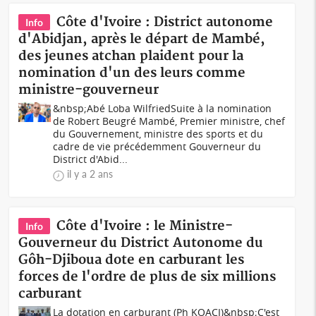
Côte d'Ivoire : District autonome
Info
d'Abidjan, après le départ de Mambé,
des jeunes atchan plaident pour la
nomination d'un des leurs comme
ministre-gouverneur
&nbsp;Abé Loba WilfriedSuite à la nomination
de Robert Beugré Mambé, Premier ministre, chef
du Gouvernement, ministre des sports et du
cadre de vie précédemment Gouverneur du
District d'Abid...
il y a 2 ans
Côte d'Ivoire : le Ministre-
Info
Gouverneur du District Autonome du
Gôh-Djiboua dote en carburant les
forces de l'ordre de plus de six millions
carburant
La dotation en carburant (Ph KOACI)&nbsp;C'est