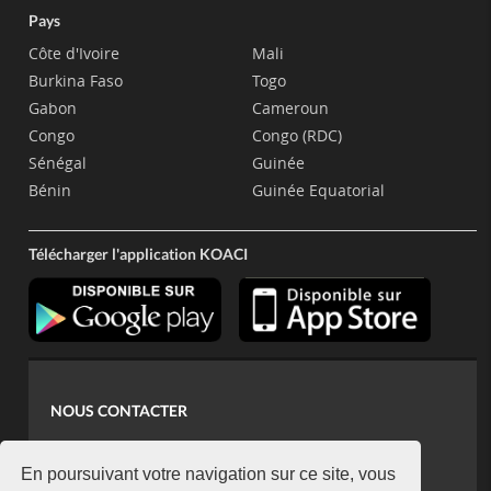
Pays
Côte d'Ivoire
Mali
Burkina Faso
Togo
Gabon
Cameroun
Congo
Congo (RDC)
Sénégal
Guinée
Bénin
Guinée Equatorial
Télécharger l'application KOACI
NOUS CONTACTER
contact@koaci.com
koaci@yahoo.fr
En poursuivant votre navigation sur ce site, vous