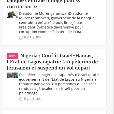
banque centrale limogé pour «
corruption »
Dieudonné MurengerantwariDieudonné
Murengerantwari, gouverneur de la banque
centrale, a été arrêté puis limogé par le
Président Évariste Ndayishimiye pour
corruption.Nommé à la tête de la ba...
il y a 2 ans
Nigeria : Conflit Israël-Hamas,
Info
l'Etat de Lagos rapatrie 310 pèlerins de
Jérusalem et suspend un vol départ
Des pèlerins nigérians rapatriés d’Israël (ph)Le
gouvernement de l’Etat de Lagos au Nigeria a
rapatrié par avion 310 personnes qui se sont
rendues à Jérusalem en Israël pour un
pèlerinage. L...
il y a 2 ans