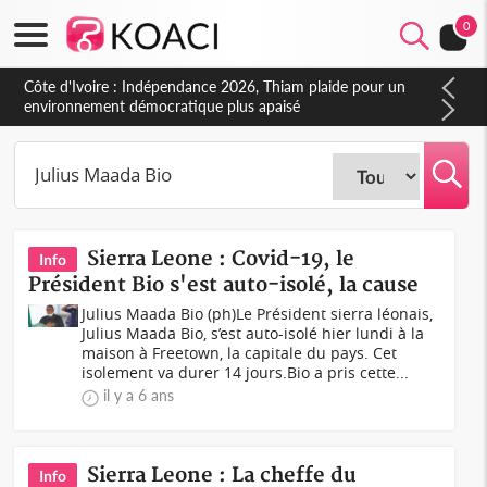
0
Côte d'Ivoire : Indépendance 2026, Thiam plaide pour un
environnement démocratique plus apaisé
Sierra Leone : Covid-19, le
Info
Président Bio s'est auto-isolé, la cause
Julius Maada Bio (ph)Le Président sierra léonais,
Julius Maada Bio, s’est auto-isolé hier lundi à la
maison à Freetown, la capitale du pays. Cet
isolement va durer 14 jours.Bio a pris cette...
il y a 6 ans
Sierra Leone : La cheffe du
Info