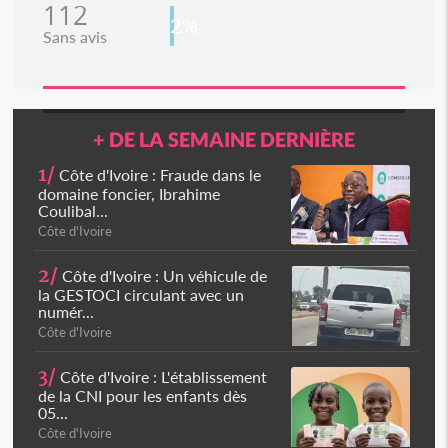
112
2%
Sans avis
+ DE LA SEMAINE DERNIÈRE
1/
Côte d'Ivoire : Fraude dans le
domaine foncier, Ibrahime
Coulibal...
Côte d'Ivoire
2/
Côte d'Ivoire : Un véhicule de
la GESTOCI circulant avec un
numér...
Côte d'Ivoire
3/
Côte d'Ivoire : L'établissement
de la CNI pour les enfants dès
05...
Côte d'Ivoire