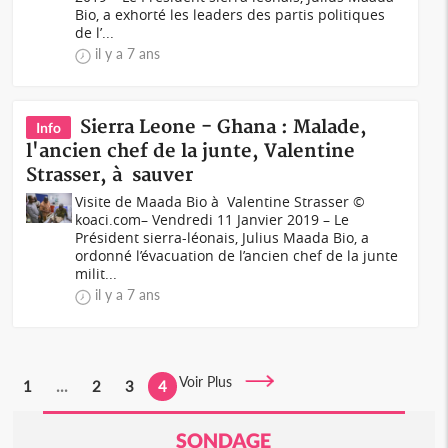
Bio, a exhorté les leaders des partis politiques
de l’...
il y a 7 ans
Sierra Leone - Ghana : Malade,
Info
l'ancien chef de la junte, Valentine
Strasser, à sauver
Visite de Maada Bio à Valentine Strasser ©
koaci.com– Vendredi 11 Janvier 2019 – Le
Président sierra-léonais, Julius Maada Bio, a
ordonné l’évacuation de l’ancien chef de la junte
milit...
il y a 7 ans
Voir Plus
1
...
2
3
4
SONDAGE