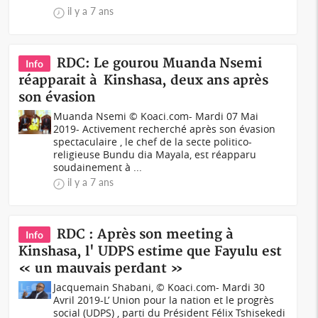
il y a 7 ans
RDC: Le gourou Muanda Nsemi
Info
réapparait à Kinshasa, deux ans après
son évasion
Muanda Nsemi © Koaci.com- Mardi 07 Mai
2019- Activement recherché après son évasion
spectaculaire , le chef de la secte politico-
religieuse Bundu dia Mayala, est réapparu
soudainement à ...
il y a 7 ans
RDC : Après son meeting à
Info
Kinshasa, l' UDPS estime que Fayulu est
« un mauvais perdant »
Jacquemain Shabani, © Koaci.com- Mardi 30
Avril 2019-L’ Union pour la nation et le progrès
social (UDPS) , parti du Président Félix Tshisekedi