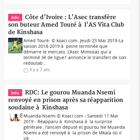
Côte d'Ivoire : L'Asec transfère
Info
son buteur Amed Touré à l'AS Vita Club
de Kinshasa
Amed Touré- © koaci.com- Jeudi 23 Mai 2019-La
saison 2018-2019 à peine terminée que
démarre le mercato. L’Asec Mimosas qui a
terminé 3è de ligue1 annonce le transfert de son
redoutab...
il y a 7 ans
RDC: Le gourou Muanda Nsemi
Info
renvoyé en prison après sa réapparition
soudaine à Kinshasa
Muanda Nsemi © Koaci.com - Samedi 11 Mai
2019 - Réapparu à Kinshasa à la surprise
générale , l'ancien député et gourou Ne Muanda
Nsemi a été renvoyé à la prison de Mkala où il
s'é...