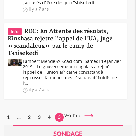
, accusés d’ être des pro-Tshisekedi...
il y a 7 ans
RDC: En Attente des résulats,
Info
Kinshasa rejette l'appel de l'UA, jugé
«scandaleux» par le camp de
Tshisekedi
Lambert Mende © Koaci.com- Samedi 19 Janvier
2019 – Le gouvernement congolais a rejeté
l’appel de l’ union africaine consistant à
repousser l’annonce des résultats définitifs de
l’...
il y a 7 ans
Voir Plus
1
...
2
3
4
5
SONDAGE