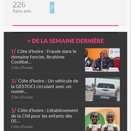
226
7%
Sans avis
+ DE LA SEMAINE DERNIÈRE
1/
Côte d'Ivoire : Fraude dans le
domaine foncier, Ibrahime
Coulibal...
Côte d'Ivoire
2/
Côte d'Ivoire : Un véhicule de
la GESTOCI circulant avec un
numér...
Côte d'Ivoire
3/
Côte d'Ivoire : L'établissement
de la CNI pour les enfants dès
05...
Côte d'Ivoire