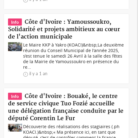
Côte d'Ivoire : Yamoussoukro,
Info
Solidarité et projets ambitieux au cœur
de l'action municipale
Le Maire KKP à Yakro (KOACI)&nbsp;La deuxième
réunion du Conseil Municipal de l'année 2025,
s’est tenue le samedi 26 Avril à la salle des fêtes
de la Mairie de Yamoussoukro en présence du
re...
il y a 1 an
Côte d'Ivoire : Bouaké, le centre
Info
de service civique Tuo Fozié accueille
une délégation française conduite par le
député Corentin Le Fur
Découverte des réalisations des stagiaires (.ph
KOACI.)&nbsp;« Ma présence ici, en tant que
député, c’est de contrôler comment la France