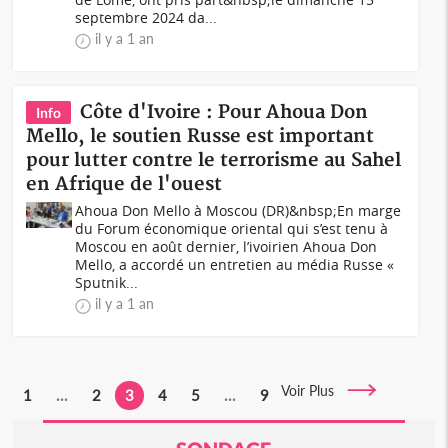
septembre 2024 da...
il y a 1 an
Côte d'Ivoire : Pour Ahoua Don
Info
Mello, le soutien Russe est important
pour lutter contre le terrorisme au Sahel
en Afrique de l'ouest
Ahoua Don Mello à Moscou (DR)&nbsp;En marge
du Forum économique oriental qui s’est tenu à
Moscou en août dernier, l’ivoirien Ahoua Don
Mello, a accordé un entretien au média Russe «
Sputnik...
il y a 1 an
Voir Plus
1
...
2
3
4
5
...
9