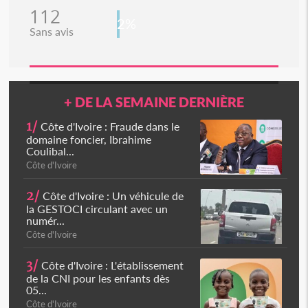
112
2%
Sans avis
+ DE LA SEMAINE DERNIÈRE
1/
Côte d'Ivoire : Fraude dans le
domaine foncier, Ibrahime
Coulibal...
Côte d'Ivoire
2/
Côte d'Ivoire : Un véhicule de
la GESTOCI circulant avec un
numér...
Côte d'Ivoire
3/
Côte d'Ivoire : L'établissement
de la CNI pour les enfants dès
05...
Côte d'Ivoire