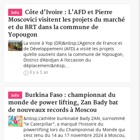
Côte d'Ivoire : L'AFD et Pierre
Info
Moscovici visitent les projets du marché
et du BRT dans la commune de
Yopougon
La visite à Yop (DR)&nbsp;L’Agence de France et
de Développement (AFD) a visité les projets
qu’elle soutient dans la commune de Yopougon,
District d’Abidjan.A l’occasion du
déplacement&nbsp;...
il y a 1 an
Burkina Faso : championnat du
Info
monde de power lifting, Zan Bady bat
de nouveaux records à Moscou
&nbsp;L'athlète burkinabè Bady ZAN, surnommé
"le Caterpillar", a marqué l'histoire du
powerlifting lors du Championnat du Monde qui
s'est tenu du 14 au 17 novembre 2024 à Moscou,