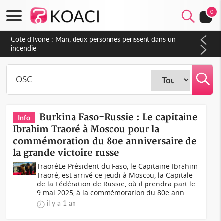
0
Côte d'Ivoire : Séileu, la célébration de la fête nationale
transformée en vaste campagne contre les produits
dépigmentants dangereux
Burkina Faso-Russie : Le capitaine
Info
Ibrahim Traoré à Moscou pour la
commémoration du 80e anniversaire de
la grande victoire russe
TraoréLe Président du Faso, le Capitaine Ibrahim
Traoré, est arrivé ce jeudi à Moscou, la Capitale
de la Fédération de Russie, où il prendra part le
9 mai 2025, à la commémoration du 80e ann...
il y a 1 an