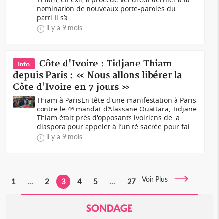
nomination de nouveaux porte-paroles du
parti.Il s’a...
il y a 9 mois
Côte d'Ivoire : Tidjane Thiam
Info
depuis Paris : « Nous allons libérer la
Côte d'Ivoire en 7 jours »
Thiam à ParisEn tête d'une manifestation à Paris
contre le 4ᵉ mandat d’Alassane Ouattara, Tidjane
Thiam était près d'opposants ivoiriens de la
diaspora pour appeler à l’unité sacrée pour fai...
il y a 9 mois
Voir Plus
1
...
2
3
4
5
...
27
SONDAGE