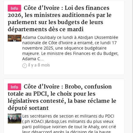
Côte d'Ivoire : Loi des finances
Info
2026, les ministres auditionnés par le
parlement sur les budgets de leurs
départements dès ce mardi
Adama Coulibaly ce lundi à Abidjan L’Assemblée
nationale de Côte d’Ivoire a entamé, ce lundi 17
novembre 2025, une séquence budgétaire
majeure. Le ministre des Finances et du Budget,
Adama C...
il y a 8 mois
Côte d'Ivoire : Brobo, confusion
Info
totale au PDCI, le choix pour les
législatives contesté, la base réclame le
député sortant
Les secrétaires de section et militants du PDCI
(.ph KOACI.)&nbsp;Les militants du plus vieux
parti politique ivoirien de tout le Ahaly, ont crié
leur désaccord après la décision de la haute...