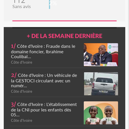
112
2%
Sans avis
+ DE LA SEMAINE DERNIÈRE
1/
Côte d'Ivoire : Fraude dans le
domaine foncier, Ibrahime
Coulibal...
Côte d'Ivoire
2/
Côte d'Ivoire : Un véhicule de
la GESTOCI circulant avec un
numér...
Côte d'Ivoire
3/
Côte d'Ivoire : L'établissement
de la CNI pour les enfants dès
05...
Côte d'Ivoire