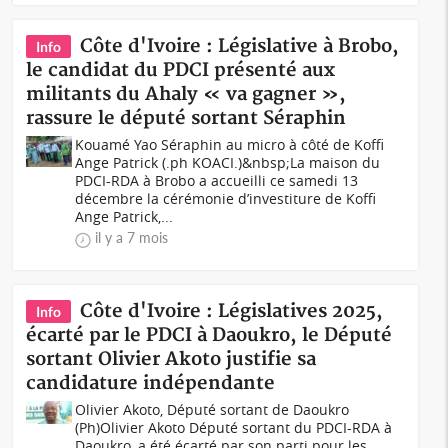
Côte d'Ivoire : Législative à Brobo,
Info
le candidat du PDCI présenté aux
militants du Ahaly « va gagner »,
rassure le député sortant Séraphin
Kouamé Yao Séraphin au micro à côté de Koffi
Ange Patrick (.ph KOACI.)&nbsp;La maison du
PDCI-RDA à Brobo a accueilli ce samedi 13
décembre la cérémonie d’investiture de Koffi
Ange Patrick,...
il y a 7 mois
Côte d'Ivoire : Législatives 2025,
Info
écarté par le PDCI à Daoukro, le Député
sortant Olivier Akoto justifie sa
candidature indépendante
Olivier Akoto, Député sortant de Daoukro
(Ph)Olivier Akoto Député sortant du PDCI-RDA à
Daoukro, a été écarté par son parti pour les