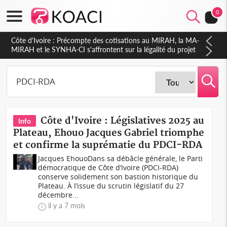
0
Côte d'Ivoire : Indépendance 2026, Thiam plaide pour un
environnement démocratique plus apaisé
Côte d'Ivoire : Législatives 2025 au
Info
Plateau, Ehouo Jacques Gabriel triomphe
et confirme la suprématie du PDCI-RDA
Jacques EhouoDans sa débâcle générale, le Parti
démocratique de Côte d’Ivoire (PDCI-RDA)
conserve solidement son bastion historique du
Plateau. À l’issue du scrutin législatif du 27
décembre...
il y a 7 mois