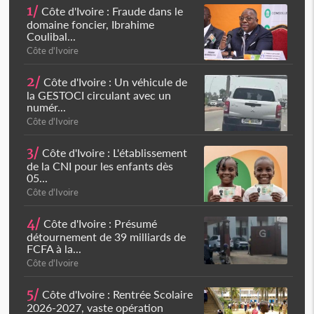
1/
Côte d'Ivoire : Fraude dans le
domaine foncier, Ibrahime
Coulibal...
Côte d'Ivoire
2/
Côte d'Ivoire : Un véhicule de
la GESTOCI circulant avec un
numér...
Côte d'Ivoire
3/
Côte d'Ivoire : L'établissement
de la CNI pour les enfants dès
05...
Côte d'Ivoire
4/
Côte d'Ivoire : Présumé
détournement de 39 milliards de
FCFA à la...
Côte d'Ivoire
5/
Côte d'Ivoire : Rentrée Scolaire
2026-2027, vaste opération