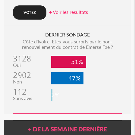
+ Voir les resultats
DERNIER SONDAGE
Côte d'Ivoire: Etes-vous surpris par le non-
renouvellement du contrat de Emerse Faé ?
3128
51%
Oui
2902
47%
Non
112
2%
Sans avis
+ DE LA SEMAINE DERNIÈRE