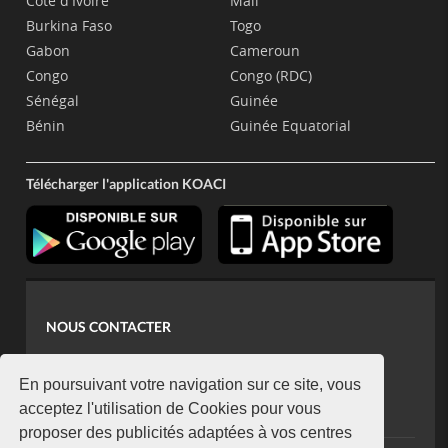
Côte d'Ivoire
Mali
Burkina Faso
Togo
Gabon
Cameroun
Congo
Congo (RDC)
Sénégal
Guinée
Bénin
Guinée Equatorial
Télécharger l'application KOACI
NOUS CONTACTER
contact@koaci.com
koaci@yahoo.fr
En poursuivant votre navigation sur ce site, vous
+225 07 08 85 52 93
acceptez l'utilisation de Cookies pour vous
proposer des publicités adaptées à vos centres