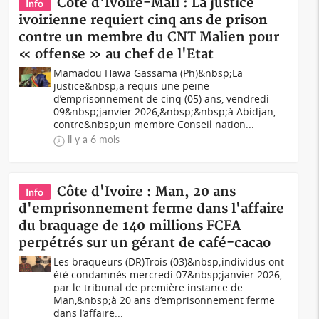
Côte d'Ivoire-Mali : La justice
Info
ivoirienne requiert cinq ans de prison
contre un membre du CNT Malien pour
« offense » au chef de l'Etat
Mamadou Hawa Gassama (Ph)&nbsp;La
justice&nbsp;a requis une peine
d’emprisonnement de cinq (05) ans, vendredi
09&nbsp;janvier 2026,&nbsp;&nbsp;à Abidjan,
contre&nbsp;un membre Conseil nation...
il y a 6 mois
Côte d'Ivoire : Man, 20 ans
Info
d'emprisonnement ferme dans l'affaire
du braquage de 140 millions FCFA
perpétrés sur un gérant de café-cacao
Les braqueurs (DR)Trois (03)&nbsp;individus ont
été condamnés mercredi 07&nbsp;janvier 2026,
par le tribunal de première instance de
Man,&nbsp;à 20 ans d’emprisonnement ferme
dans l’affaire...