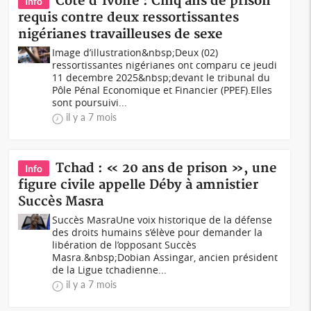
Côte d'Ivoire : Cinq ans de prison
Info
requis contre deux ressortissantes
nigérianes travailleuses de sexe
Image d’illustration&nbsp;Deux (02)
ressortissantes nigérianes ont comparu ce jeudi
11 decembre 2025&nbsp;devant le tribunal du
Pôle Pénal Economique et Financier (PPEF).Elles
sont poursuivi...
il y a 7 mois
Tchad : « 20 ans de prison », une
Info
figure civile appelle Déby à amnistier
Succès Masra
Succès MasraUne voix historique de la défense
des droits humains s’élève pour demander la
libération de l’opposant Succès
Masra.&nbsp;Dobian Assingar, ancien président
de la Ligue tchadienne...
il y a 7 mois