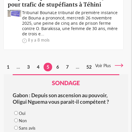
pour trafic de stupéfiants à Téhini
Tribunal BounaLe tribunal de première instance
de Bouna a prononcé, mercredi 26 novembre
2025, une peine de cinq ans de prison ferme
contre O. Barakissa, une femme de 30 ans, mère
de trois e...
il y a 8 mois
Voir Plus
1
...
3
4
5
6
7
...
52
SONDAGE
Gabon : Depuis son ascension au pouvoir,
Oligui Nguema vous parait-il compétent ?
Oui
Non
Sans avis