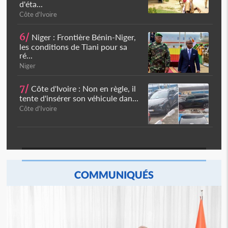
d'éta...
Côte d'Ivoire
6/
Niger : Frontière Bénin-Niger,
les conditions de Tiani pour sa
ré...
Niger
7/
Côte d'Ivoire : Non en règle, il
tente d'insérer son véhicule dan...
Côte d'Ivoire
COMMUNIQUÉS