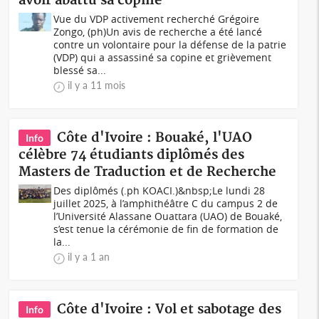
avoir abattu sa copine
Vue du VDP activement recherché Grégoire
Zongo, (ph)Un avis de recherche a été lancé
contre un volontaire pour la défense de la patrie
(VDP) qui a assassiné sa copine et grièvement
blessé sa...
il y a 11 mois
Côte d'Ivoire : Bouaké, l'UAO
Info
célèbre 74 étudiants diplômés des
Masters de Traduction et de Recherche
Des diplômés (.ph KOACI.)&nbsp;Le lundi 28
juillet 2025, à l’amphithéâtre C du campus 2 de
l’Université Alassane Ouattara (UAO) de Bouaké,
s’est tenue la cérémonie de fin de formation de
la...
il y a 1 an
Côte d'Ivoire : Vol et sabotage des
Info