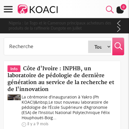
0
Nigeria : Le Togo et le Cameroun principaux acheteurs des
produits de la raffinerie Dangote en juillet
Côte d'Ivoire : INPHB, un
Info
laboratoire de pédologie de dernière
génération au service de la recherche et
de l'innovation
La cérémonie d’inauguration à Yakro (Ph
KOACI)&nbsp;Le tout nouveau laboratoire de
pédologie de l’École Supérieure d’Agronomie
(ESA) de l’Institut National Polytechnique Félix
Houphouët-Boig...
il y a 9 mois