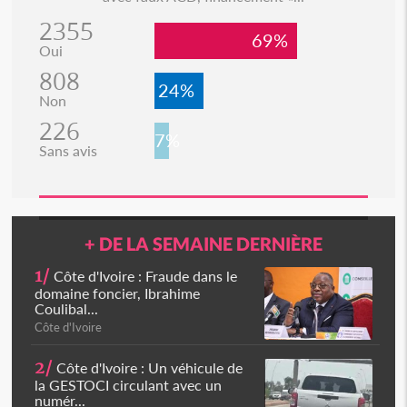
2355
69%
Oui
808
24%
Non
226
7%
Sans avis
+ DE LA SEMAINE DERNIÈRE
1/
Côte d'Ivoire : Fraude dans le
domaine foncier, Ibrahime
Coulibal...
Côte d'Ivoire
2/
Côte d'Ivoire : Un véhicule de
la GESTOCI circulant avec un
numér...