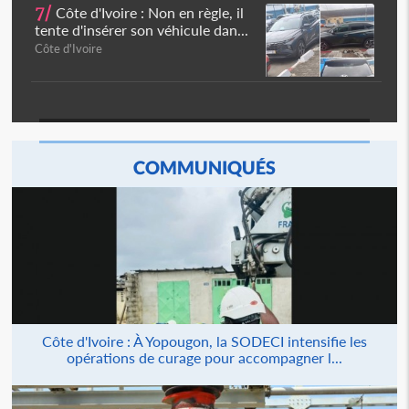
7/
Côte d'Ivoire : Non en règle, il
tente d'insérer son véhicule dan...
Côte d'Ivoire
COMMUNIQUÉS
Côte d'Ivoire : À Yopougon, la SODECI intensifie les
opérations de curage pour accompagner l...