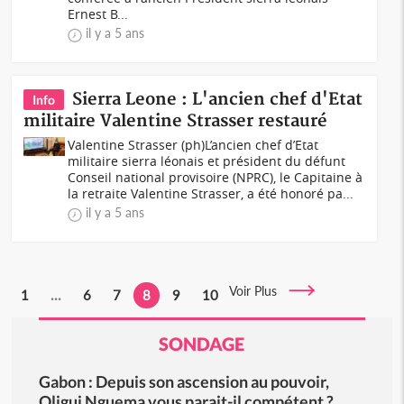
Ernest B...
il y a 5 ans
Sierra Leone : L'ancien chef d'Etat
Info
militaire Valentine Strasser restauré
Valentine Strasser (ph)L’ancien chef d’Etat
militaire sierra léonais et président du défunt
Conseil national provisoire (NPRC), le Capitaine à
la retraite Valentine Strasser, a été honoré pa...
il y a 5 ans
Voir Plus
1
...
6
7
8
9
10
SONDAGE
Gabon : Depuis son ascension au pouvoir,
Oligui Nguema vous parait-il compétent ?