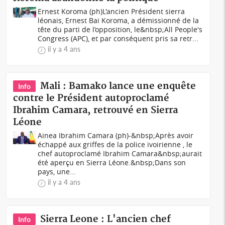
Ernest Koroma (ph)L'ancien Président sierra
léonais, Ernest Bai Koroma, a démissionné de la
tête du parti de l’opposition, le&nbsp;All People's
Congress (APC), et par conséquent pris sa retr...
il y a 4 ans
Mali : Bamako lance une enquête
Info
contre le Président autoproclamé
Ibrahim Camara, retrouvé en Sierra
Léone
Ainea Ibrahim Camara (ph)-&nbsp;Après avoir
échappé aux griffes de la police ivoirienne , le
chef autoproclamé Ibrahim Camara&nbsp;aurait
été aperçu en Sierra Léone.&nbsp;Dans son
pays, une...
il y a 4 ans
Sierra Leone : L'ancien chef
Info