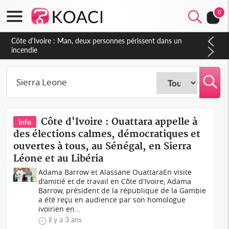
0
Côte d'Ivoire : Séileu, la célébration de la fête nationale
transformée en vaste campagne contre les produits
dépigmentants dangereux
Côte d'Ivoire : Ouattara appelle à
Info
des élections calmes, démocratiques et
ouvertes à tous, au Sénégal, en Sierra
Léone et au Libéria
Adama Barrow et Alassane OuattaraEn visite
d'amitié et de travail en Côte d'Ivoire, Adama
Barrow, président de la république de la Gambie
a été reçu en audience par son homologue
ivoirien en...
il y a 3 ans