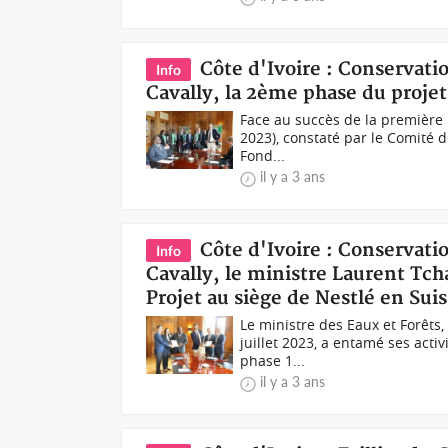
Côte d'Ivoire : Conservatio
Info
Cavally, la 2ème phase du projet
Face au succès de la première 
2023), constaté par le Comité d
Fond...
il y a 3 ans
Côte d'Ivoire : Conservatio
Info
Cavally, le ministre Laurent Tch
Projet au siège de Nestlé en Sui
Le ministre des Eaux et Forêts
juillet 2023, a entamé ses acti
phase 1...
il y a 3 ans