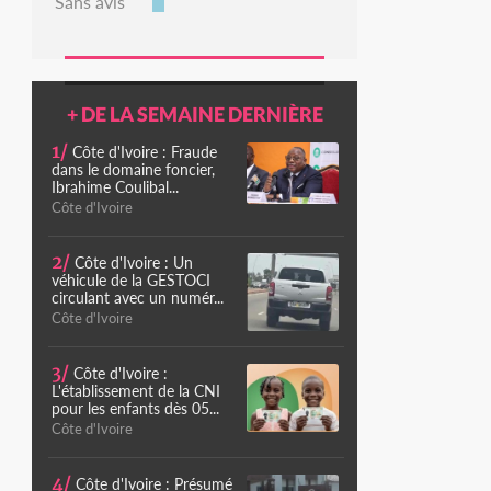
Sans avis
+ DE LA SEMAINE DERNIÈRE
1/
Côte d'Ivoire : Fraude
dans le domaine foncier,
Ibrahime Coulibal...
Côte d'Ivoire
2/
Côte d'Ivoire : Un
véhicule de la GESTOCI
circulant avec un numér...
Côte d'Ivoire
3/
Côte d'Ivoire :
L'établissement de la CNI
pour les enfants dès 05...
Côte d'Ivoire
4/
Côte d'Ivoire : Présumé