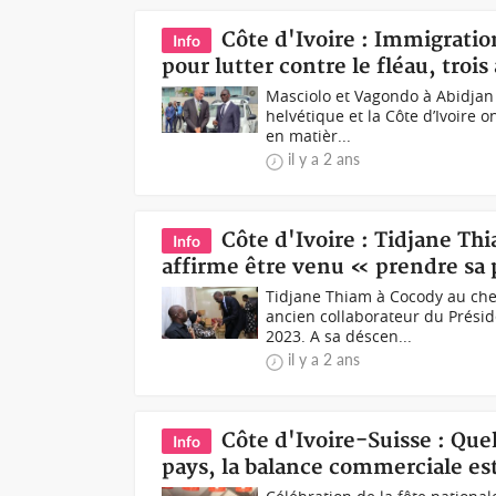
Côte d'Ivoire : Immigration
Info
pour lutter contre le fléau, trois
Masciolo et Vagondo à Abidjan
helvétique et la Côte d’Ivoire 
en matièr...
il y a 2 ans
Côte d'Ivoire : Tidjane Th
Info
affirme être venu « prendre sa 
Tidjane Thiam à Cocody au ch
ancien collaborateur du Présid
2023. A sa déscen...
il y a 2 ans
Côte d'Ivoire-Suisse : Que
Info
pays, la balance commerciale es