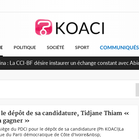
COMMUNIQUÉS
UE
POLITIQUE
SOCIÉTÉ
SPORT
ina : La CCI-BF désire instaurer un échange constant avec Abi
inue de leurs liens avec la plateforme portuaire
s le dépôt de sa candidature, Tidjane Thiam «
va gagner »
siège du PDCI pour le dépôt de sa candidature (Ph KOACI)La
ue du Parti démocratique de Côte d'Ivoire&nbsp;