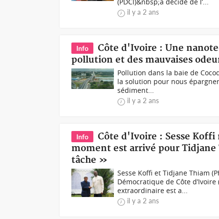
(PDCI)&nbsp;a décidé de l’...
il y a 2 ans
Côte d'Ivoire : Une nanote
Info
pollution et des mauvaises odeur
Pollution dans la baie de Cocody
la solution pour nous épargne
sédiment...
il y a 2 ans
Côte d'Ivoire : Sesse Koff
Info
moment est arrivé pour Tidjane 
tâche »
Sesse Koffi et Tidjane Thiam (
Démocratique de Côte d’Ivoire 
extraordinaire est a...
il y a 2 ans