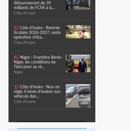
détournement de 39
milliards de FCFA à la...
Côte d'Ivoire
5/
Côte d'Ivoire : Rentrée
Scolaire 2026-2027, vaste
opération d'éta...
Côte d'Ivoire
6/
Niger : Frontière Bénin-
Niger, les conditions de
Tiani pour sa ré...
Niger
7/
Côte d'Ivoire : Non en
règle, il tente d'insérer son
véhicule dan...
Côte d'Ivoire