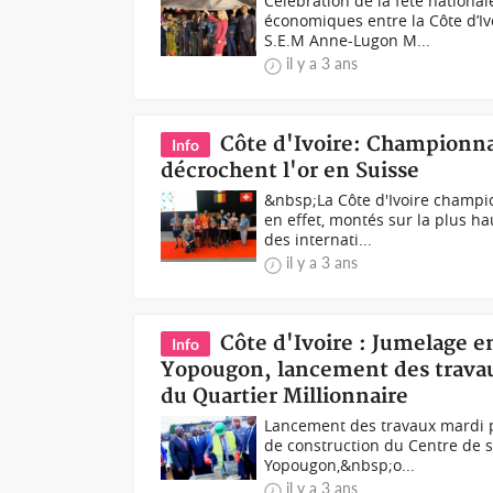
Célébration de la fête nationa
économiques entre la Côte d’Ivo
S.E.M Anne-Lugon M...
il y a 3 ans
Côte d'Ivoire: Championna
Info
décrochent l'or en Suisse
&nbsp;La Côte d'Ivoire champi
en effet, montés sur la plus 
des internati...
il y a 3 ans
Côte d'Ivoire : Jumelage en
Info
Yopougon, lancement des travau
du Quartier Millionnaire
Lancement des travaux mardi p
de construction du Centre de 
Yopougon,&nbsp;o...
il y a 3 ans