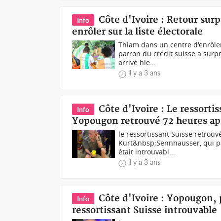
Côte d'Ivoire : Retour surp
Info
enrôler sur la liste électorale
Thiam dans un centre d'enrôle
patron du crédit suisse a surpr
arrivé hie...
il y a 3 ans
Côte d'Ivoire : Le ressorti
Info
Yopougon retrouvé 72 heures a
le ressortissant Suisse retrou
Kurt&nbsp;Sennhausser, qui p
était introuvabl...
il y a 3 ans
Côte d'Ivoire : Yopougon,
Info
ressortissant Suisse introuvable