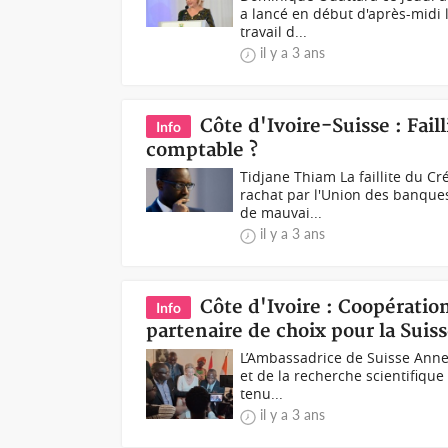
a lancé en début d'après-midi 
travail d...
il y a 3 ans
Côte d'Ivoire-Suisse : Fail
Info
comptable ?
Tidjane Thiam La faillite du Cr
rachat par l'Union des banque
de mauvai...
il y a 3 ans
Côte d'Ivoire : Coopération
Info
partenaire de choix pour la Suis
L’Ambassadrice de Suisse Anne
et de la recherche scientifique 
tenu...
il y a 3 ans