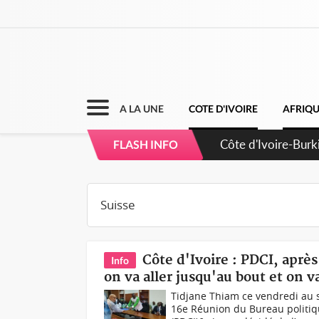
A LA UNE
COTE D'IVOIRE
AFRIQ
Côte d'Ivoire-Burk
FLASH INFO
l'amélioration cont
Côte d'Ivoire : PDCI, aprè
Info
on va aller jusqu'au bout et on 
Tidjane Thiam ce vendredi au 
16e Réunion du Bureau politiq