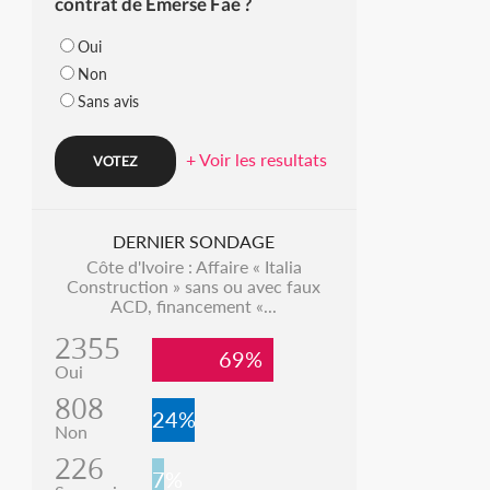
contrat de Emerse Faé ?
Oui
Non
Sans avis
+ Voir les resultats
DERNIER SONDAGE
Côte d'Ivoire : Affaire « Italia
Construction » sans ou avec faux
ACD, financement «...
2355
69%
Oui
808
24%
Non
226
7%