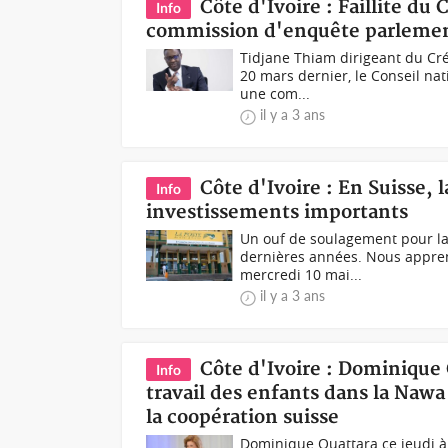
Côte d'Ivoire : Faillite du
Info
commission d'enquête parlemen
Tidjane Thiam dirigeant du Cr
20 mars dernier, le Conseil nat
une com...
il y a 3 ans
Côte d'Ivoire : En Suisse, 
Info
investissements importants
Un ouf de soulagement pour la 
dernières années. Nous appreno
mercredi 10 mai...
il y a 3 ans
Côte d'Ivoire : Dominique
Info
travail des enfants dans la Nawa 
la coopération suisse
Dominique Ouattara ce jeudi à