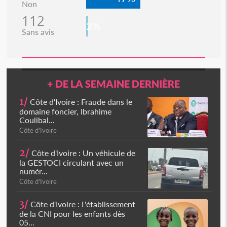
Non
112
2%
Sans avis
+ DE LA SEMAINE DERNIÈRE
1/
Côte d'Ivoire : Fraude dans le
domaine foncier, Ibrahime
Coulibal...
Côte d'Ivoire
2/
Côte d'Ivoire : Un véhicule de
la GESTOCI circulant avec un
numér...
Côte d'Ivoire
3/
Côte d'Ivoire : L'établissement
de la CNI pour les enfants dès
05...