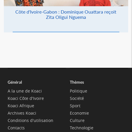
Côte d'Ivoire-Gabon : Dominique Ouattara reçoit
Zita Oligui Nguema
Général
Thèmes
A la une de Koaci
Politique
Koaci Côte d'Ivoire
Société
Koaci Afrique
Sport
Archives Koaci
Economie
Conditions d'utilisation
Culture
Contacts
Technologie