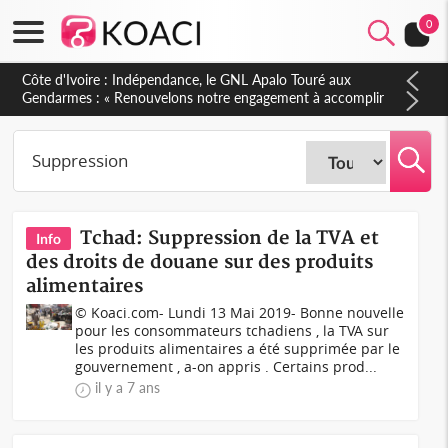
0
Côte d'Ivoire : Indépendance, le GNL Apalo Touré aux
Gendarmes : « Renouvelons notre engagement à accomplir
notre mission avec honneur, discipline, loyauté et
dévouement »
Tchad: Suppression de la TVA et
Info
des droits de douane sur des produits
alimentaires
© Koaci.com- Lundi 13 Mai 2019- Bonne nouvelle
pour les consommateurs tchadiens , la TVA sur
les produits alimentaires a été supprimée par le
gouvernement , a-on appris . Certains prod...
il y a 7 ans