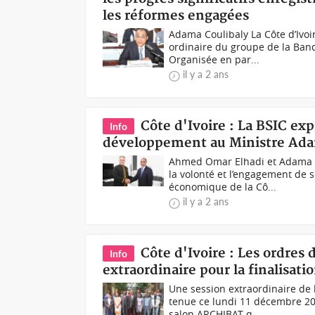
les réformes engagées
Adama Coulibaly La Côte d’Ivoir
ordinaire du groupe de la Banq
Organisée en par...
il y a 2 ans
Côte d'Ivoire : La BSIC ex
Info
développement au Ministre Ada
Ahmed Omar Elhadi et Adama C
la volonté et l’engagement de 
économique de la Cô...
il y a 2 ans
Côte d'Ivoire : Les ordres
Info
extraordinaire pour la finalisati
Une session extraordinaire de 
tenue ce lundi 11 décembre 20
salon ARCHIBAT q...