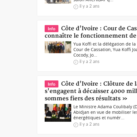
il y a 2 ans
Côte d'Ivoire : Cour de Ca
Info
connaître le fonctionnement de 
Yua Koffi et la délégation de l
Cour de Cassation, Yua Koffi J
Cocody, Jo...
il y a 2 ans
Côte d'Ivoire : Clôture de 
Info
s'engagent à décaisser 4000 mil
sommes fiers des résultats »
Le Ministre Adama Coulibaly (
Abidjan en vue de mobiliser le
énergétiques et numér...
il y a 2 ans