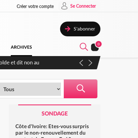
Se Connecter
Créer votre compte
S'abonner
0
ARCHIVES
olde et dit non au
SONDAGE
Côte d'Ivoire: Etes-vous surpris
par le non-renouvellement du