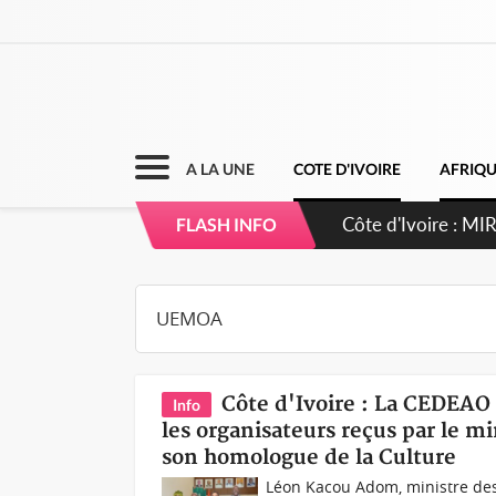
A LA UNE
COTE D'IVOIRE
AFRIQ
Côte d'Ivoire : MIR
FLASH INFO
prélèvement de 26 
Côte d'Ivoire : La CEDEAO
Info
les organisateurs reçus par le m
son homologue de la Culture
Léon Kacou Adom, ministre des A