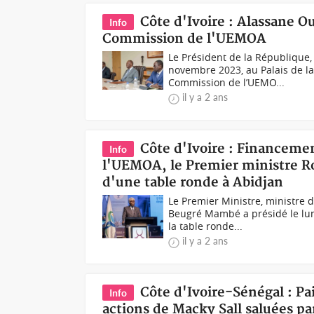
Côte d'Ivoire : Alassane Ou
Info
Commission de l'UEMOA
Le Président de la République,
novembre 2023, au Palais de la
Commission de l’UEMO...
il y a 2 ans
Côte d'Ivoire : Financeme
Info
l'UEMOA, le Premier ministre R
d'une table ronde à Abidjan
Le Premier Ministre, ministre
Beugré Mambé a présidé le lun
la table ronde...
il y a 2 ans
Côte d'Ivoire-Sénégal : Pa
Info
actions de Macky Sall saluées pa