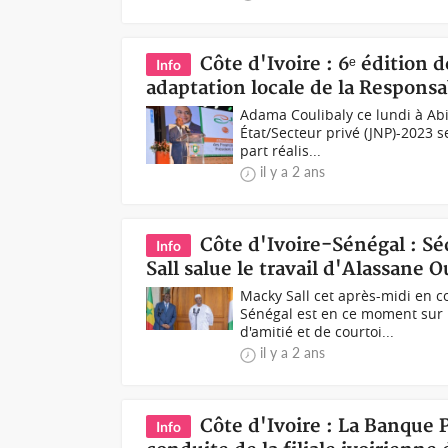
Côte d'Ivoire : 6ᵉ édition
Info
adaptation locale de la Responsab
Adama Coulibaly ce lundi à Abi
État/Secteur privé (JNP)-2023 s
part réalis...
il y a 2 ans
Côte d'Ivoire-Sénégal : Sé
Info
Sall salue le travail d'Alassane O
Macky Sall cet après-midi en 
Sénégal est en ce moment sur l
d'amitié et de courtoi...
il y a 2 ans
Côte d'Ivoire : La Banque P
Info