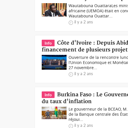
Wautabouna OuattaraLes minist
africaine (UEMOA) était en conc
Wautabouna Ouattar...
il y a 2 ans
Côte d'Ivoire : Depuis Abi
Info
financement de plusieurs proje
Ouverture de la rencontre lun
l’Union Economique et Monétair
27 novembre...
il y a 2 ans
Burkina Faso : Le Gouverne
Info
du taux d'inflation
Le gouverneur de la BCEAO, M. 
de la Banque centrale des États
réjoui...
il y a 2 ans