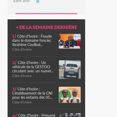
Sans avis
+ DE LA SEMAINE DERNIÈRE
1/
Côte d'Ivoire : Fraude
dans le domaine foncier,
Ibrahime Coulibal...
Côte d'Ivoire
2/
Côte d'Ivoire : Un
véhicule de la GESTOCI
circulant avec un numér...
Côte d'Ivoire
3/
Côte d'Ivoire :
L'établissement de la CNI
pour les enfants dès 05...
Côte d'Ivoire
4/
Côte d'Ivoire : Présumé