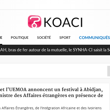
COMMUNIQUÉS
UE
POLITIQUE
SOCIÉTÉ
SPORT
AH, bras de fer autour de la mutuelle, le SYNHA-CI saisit la S
000 FCFA sur les salaires des agents
 et l'UEMOA annoncent un festival à Abidjan,
inistre des Affaires étrangères en présence de
ffaires Étrangères, de l’Intégration Africaine et des Ivoiriens