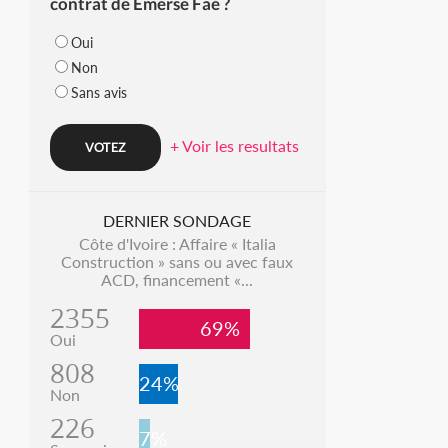
contrat de Emerse Faé ?
Oui
Non
Sans avis
+ Voir les resultats
DERNIER SONDAGE
Côte d'Ivoire : Affaire « Italia
Construction » sans ou avec faux
ACD, financement «...
2355
69%
Oui
808
24%
Non
226
7%