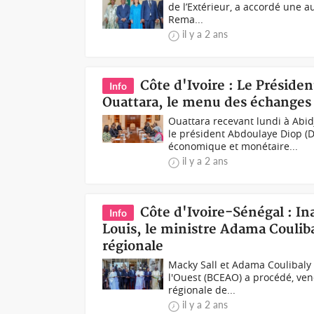
de l’Extérieur, a accordé une a
Rema...
il y a 2 ans
Côte d'Ivoire : Le Présid
Info
Ouattara, le menu des échanges
Ouattara recevant lundi à Abi
le président Abdoulaye Diop (
économique et monétaire...
il y a 2 ans
Côte d'Ivoire-Sénégal : I
Info
Louis, le ministre Adama Couliba
régionale
Macky Sall et Adama Coulibaly 
l'Ouest (BCEAO) a procédé, ven
régionale de...
il y a 2 ans