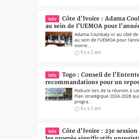
Côte d'Ivoire : Adama Cou
Info
au sein de l'UEMOA pour l'anné
Adama Coulibaly ici au côté de
au sein de l'UEMOA pour l'anné
ivoirie...
il y a 2 ans
Togo : Conseil de l'Entent
Info
recommandations pour un repo
Podium lors de la réunion à Lo
Plan stratégique 2024-2028 qui s
progra...
il y a 2 ans
Côte d'Ivoire : 23e sessio
Info
les progrès significatifs enregis