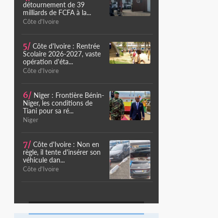
détournement de 39
milliards de FCFA à la...
Côte d'Ivoire
5/
Côte d'Ivoire : Rentrée
Scolaire 2026-2027, vaste
opération d'éta...
Côte d'Ivoire
6/
Niger : Frontière Bénin-
Niger, les conditions de
Tiani pour sa ré...
Niger
7/
Côte d'Ivoire : Non en
règle, il tente d'insérer son
véhicule dan...
Côte d'Ivoire