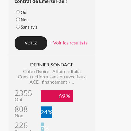
contrat de Emerse Faé ?
Oui
Non
Sans avis
+ Voir les resultats
DERNIER SONDAGE
Côte d'Ivoire : Affaire « Italia
Construction » sans ou avec faux
ACD, financement «...
2355
69%
Oui
808
24%
Non
226
7%