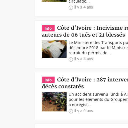
circulatio...
il y a 4 ans
Côte d'Ivoire : Incivisme r
Info
auteurs de 06 tués et 21 blessés
Le Ministère des Transports po
décembre 2018 par le Ministre
retrait du permis de...
il y a 4 ans
Côte d'Ivoire : 287 inter
Info
décès constatés
Un accident survenu lundi à A
pour les éléments du Groupeme
a enregist...
il y a 4 ans