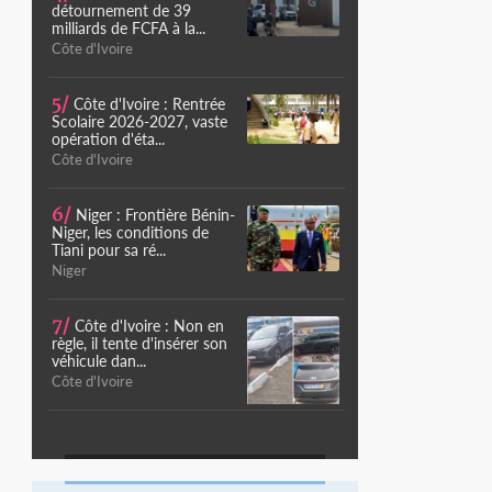
détournement de 39
milliards de FCFA à la...
Côte d'Ivoire
5/
Côte d'Ivoire : Rentrée
Scolaire 2026-2027, vaste
opération d'éta...
Côte d'Ivoire
6/
Niger : Frontière Bénin-
Niger, les conditions de
Tiani pour sa ré...
Niger
7/
Côte d'Ivoire : Non en
règle, il tente d'insérer son
véhicule dan...
Côte d'Ivoire