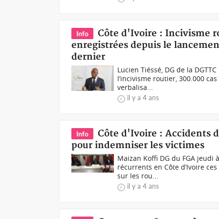
Côte d'Ivoire : Incivisme r
Info
enregistrées depuis le lancemen
dernier
Lucien Tiéssé, DG de la DGTTC 
l’incivisme routier, 300.000 ca
verbalisa...
il y a 4 ans
Côte d'Ivoire : Accidents d
Info
pour indemniser les victimes
Maizan Koffi DG du FGA jeudi à
récurrents en Côte d’Ivoire ces
sur les rou...
il y a 4 ans