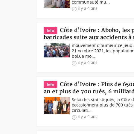
communauté mu...
il y a 4 ans
Côte d'Ivoire : Abobo, les
Info
barricades suite aux accidents à 
mouvement d'humeur ce jeudi à 
21 octobre 2021, les populatio
bol.Ce mo...
il y a 4 ans
Côte d'Ivoire : Plus de 650
Info
an et plus de 700 tués, 6 milliar
Selon les statistiques, la Côte
occasionnent plus de 700 tués 
circulati...
il y a 4 ans