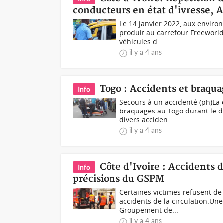
conducteurs en état d'ivresse, 
Le 14 janvier 2022, aux environ
produit au carrefour Freeworld
véhicules d...
il y a 4 ans
Togo : Accidents et braqu
Info
Secours à un accidenté (ph)La ci
braquages au Togo durant le d
divers acciden...
il y a 4 ans
Côte d'Ivoire : Accidents de
Info
précisions du GSPM
Certaines victimes refusent de
accidents de la circulation.Une
Groupement de...
il y a 4 ans