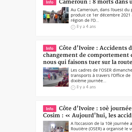
Cameroun : 8 morts dans un
Info
Au Cameroun, dans l’ouest du pa
produit ce 1er décembre 2021 
région de l’O...
il y a 4 ans
Côte d'Ivoire : Accidents d
Info
changement de comportement car,
nous qui faisons tuer sur la rout
Les cadres de l'OSER dimanche 
transports à travers l’Office d
dixième journée...
il y a 4 ans
Côte d'Ivoire : 10è journée
Info
Cosim : « Aujourd'hui, les accid
A l’occasion de la 10è journée a
Routière (OSER) a organisé le 