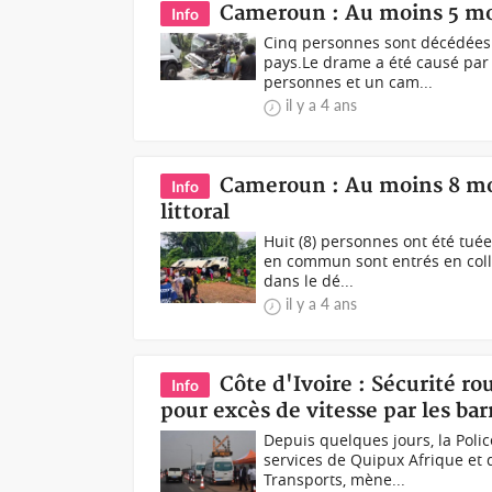
Cameroun : Au moins 5 mor
Info
Cinq personnes sont décédées 
pays.Le drame a été causé par
personnes et un cam...
il y a 4 ans
Cameroun : Au moins 8 mort
Info
littoral
Huit (8) personnes ont été tué
en commun sont entrés en colli
dans le dé...
il y a 4 ans
Côte d'Ivoire : Sécurité ro
Info
pour excès de vitesse par les bar
Depuis quelques jours, la Polic
services de Quipux Afrique et 
Transports, mène...