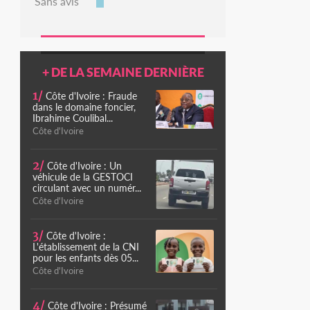
Sans avis
+ DE LA SEMAINE DERNIÈRE
1/
Côte d'Ivoire : Fraude
dans le domaine foncier,
Ibrahime Coulibal...
Côte d'Ivoire
2/
Côte d'Ivoire : Un
véhicule de la GESTOCI
circulant avec un numér...
Côte d'Ivoire
3/
Côte d'Ivoire :
L'établissement de la CNI
pour les enfants dès 05...
Côte d'Ivoire
4/
Côte d'Ivoire : Présumé