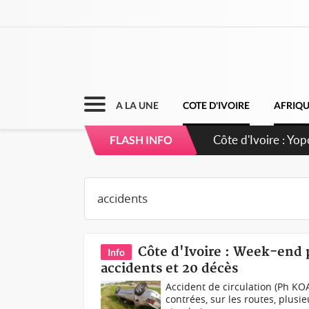
A LA UNE
COTE D'IVOIRE
AFRIQ
Côte d'Ivoire : CH
FLASH INFO
direction sur les
Côte d'Ivoire : Week-end p
Info
accidents et 20 décès
Accident de circulation (Ph KOA
contrées, sur les routes, plus