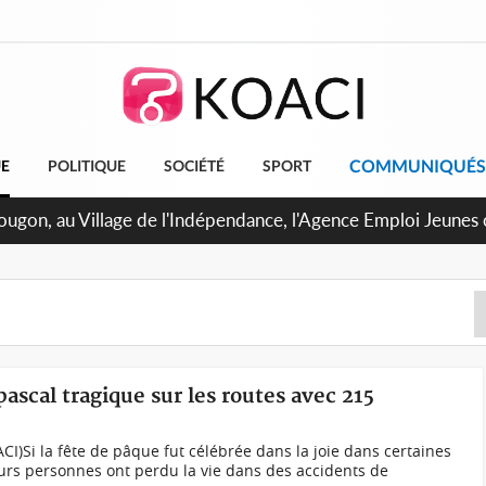
COMMUNIQUÉS
UE
POLITIQUE
SOCIÉTÉ
SPORT
U de Treichville, après la fronde, les agents contractuels obt
 arriérés du SMIG 2023
ascal tragique sur les routes avec 215
CI)Si la fête de pâque fut célébrée dans la joie dans certaines
ieurs personnes ont perdu la vie dans des accidents de