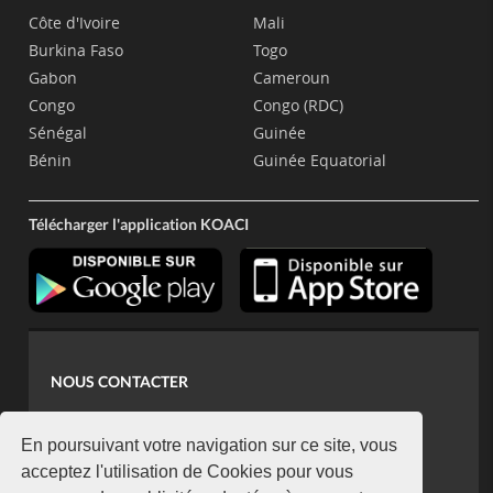
Côte d'Ivoire
Mali
Burkina Faso
Togo
Gabon
Cameroun
Congo
Congo (RDC)
Sénégal
Guinée
Bénin
Guinée Equatorial
Télécharger l'application KOACI
NOUS CONTACTER
contact@koaci.com
koaci@yahoo.fr
En poursuivant votre navigation sur ce site, vous
+225 07 08 85 52 93
acceptez l'utilisation de Cookies pour vous