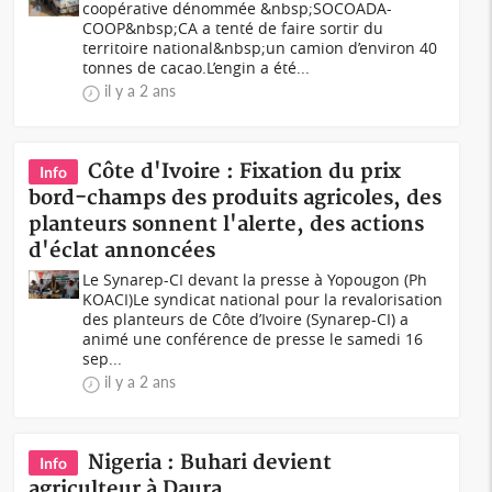
coopérative dénommée &nbsp;SOCOADA-
COOP&nbsp;CA a tenté de faire sortir du
territoire national&nbsp;un camion d’environ 40
tonnes de cacao.L’engin a été...
il y a 2 ans
Côte d'Ivoire : Fixation du prix
Info
bord-champs des produits agricoles, des
planteurs sonnent l'alerte, des actions
d'éclat annoncées
Le Synarep-CI devant la presse à Yopougon (Ph
KOACI) Le syndicat national pour la revalorisation
des planteurs de Côte d’Ivoire (Synarep-CI) a
animé une conférence de presse le samedi 16
sep...
il y a 2 ans
Nigeria : Buhari devient
Info
agriculteur à Daura