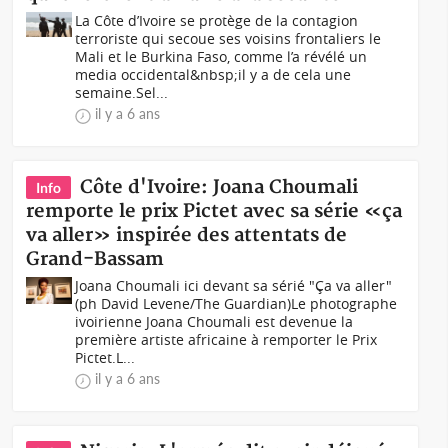
La Côte d’Ivoire se protège de la contagion
terroriste qui secoue ses voisins frontaliers le
Mali et le Burkina Faso, comme l’a révélé un
media occidental&nbsp;il y a de cela une
semaine.Sel...
il y a 6 ans
Côte d'Ivoire: Joana Choumali
Info
remporte le prix Pictet avec sa série «ça
va aller» inspirée des attentats de
Grand-Bassam
Joana Choumali ici devant sa sérié "Ça va aller"
(ph David Levene/The Guardian)Le photographe
ivoirienne Joana Choumali est devenue la
première artiste africaine à remporter le Prix
Pictet.L...
il y a 6 ans