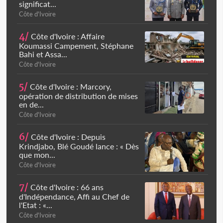
significat...
Côte d'Ivoire
4/
Côte d'Ivoire : Affaire
Koumassi Campement, Stéphane
Bahi et Assa...
Côte d'Ivoire
5/
Côte d'Ivoire : Marcory,
opération de distribution de mises
en de...
Côte d'Ivoire
6/
Côte d'Ivoire : Depuis
Krindjabo, Blé Goudé lance : « Dès
que mon...
Côte d'Ivoire
7/
Côte d'Ivoire : 66 ans
d'Indépendance, Affi au Chef de
l'Etat : «...
Côte d'Ivoire