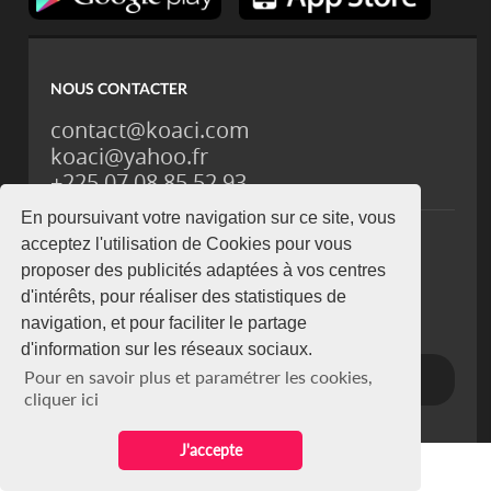
NOUS CONTACTER
contact@koaci.com
koaci@yahoo.fr
+225 07 08 85 52 93
En poursuivant votre navigation sur ce site, vous
acceptez l'utilisation de Cookies pour vous
NEWSLETTER
proposer des publicités adaptées à vos centres
Restez connecté via notre newsletter
d'intérêts, pour réaliser des statistiques de
S'abonner
navigation, et pour faciliter le partage
Se désabonner
d'information sur les réseaux sociaux.
Pour en savoir plus et paramétrer les cookies,
cliquer ici
J'accepte