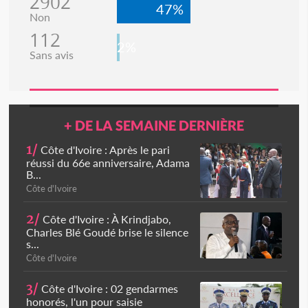
2902
47%
Non
112
2%
Sans avis
+ DE LA SEMAINE DERNIÈRE
1/
Côte d'Ivoire : Après le pari
réussi du 66e anniversaire, Adama
B...
Côte d'Ivoire
2/
Côte d'Ivoire : À Krindjabo,
Charles Blé Goudé brise le silence
s...
Côte d'Ivoire
3/
Côte d'Ivoire : 02 gendarmes
honorés, l'un pour saisie