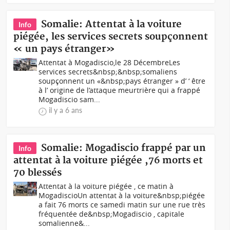
Somalie: Attentat à la voiture
Info
piégée, les services secrets soupçonnent
« un pays étranger»
Attentat à Mogadiscio,le 28 DécembreLes
services secrets&nbsp;&nbsp;somaliens
soupçonnent un «&nbsp;pays étranger » d’ ‘ être
à l’ origine de l’attaque meurtrière qui a frappé
Mogadiscio sam...
il y a 6 ans
Somalie: Mogadiscio frappé par un
Info
attentat à la voiture piégée ,76 morts et
70 blessés
Attentat à la voiture piégée , ce matin à
MogadiscioUn attentat à la voiture&nbsp;piégée
a fait 76 morts ce samedi matin sur une rue très
fréquentée de&nbsp;Mogadiscio , capitale
somalienne&...