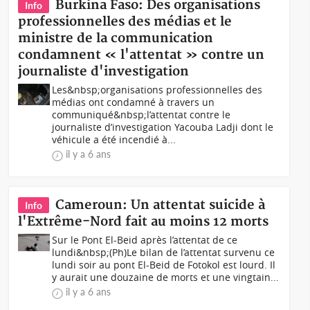
Burkina Faso: Des organisations
Info
professionnelles des médias et le
ministre de la communication
condamnent « l'attentat » contre un
journaliste d'investigation
Les&nbsp;organisations professionnelles des
médias ont condamné à travers un
communiqué&nbsp;l’attentat contre le
journaliste d’investigation Yacouba Ladji dont le
véhicule a été incendié à...
il y a 6 ans
Cameroun: Un attentat suicide à
Info
l'Extrême-Nord fait au moins 12 morts
Sur le Pont El-Beid après l’attentat de ce
lundi&nbsp;(Ph)Le bilan de l’attentat survenu ce
lundi soir au pont El-Beid de Fotokol est lourd. Il
y aurait une douzaine de morts et une vingtain...
il y a 6 ans