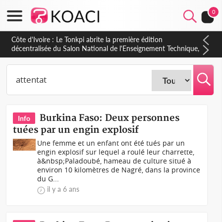
0
Côte d'Ivoire : PPA-CI, Gbagbo délègue une partie de ses
prérogatives de président à 05 cadres, vers sa retraite
politique ?
Burkina Faso: Deux personnes
Info
tuées par un engin explosif
Une femme et un enfant ont été tués par un
engin explosif sur lequel a roulé leur charrette,
à&nbsp;Paladoubé, hameau de culture situé à
environ 10 kilomètres de Nagré, dans la province
du G...
il y a 6 ans