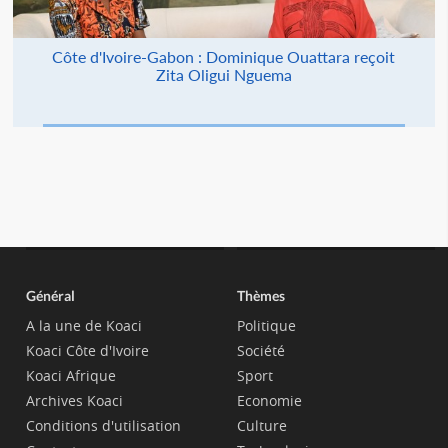
Côte d'Ivoire-Gabon : Dominique Ouattara reçoit
Zita Oligui Nguema
Général
Thèmes
A la une de Koaci
Politique
Koaci Côte d'Ivoire
Société
Koaci Afrique
Sport
Archives Koaci
Economie
Conditions d'utilisation
Culture