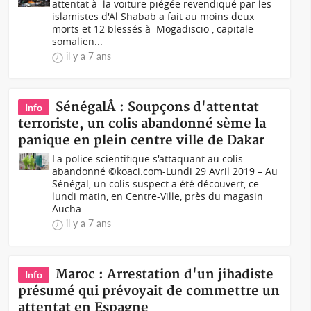
attentat à la voiture piégée revendiqué par les
islamistes d'Al Shabab a fait au moins deux
morts et 12 blessés à Mogadiscio , capitale
somalien...
il y a 7 ans
SénégalÂ : Soupçons d'attentat
Info
terroriste, un colis abandonné sème la
panique en plein centre ville de Dakar
La police scientifique s'attaquant au colis
abandonné ©koaci.com-Lundi 29 Avril 2019 – Au
Sénégal, un colis suspect a été découvert, ce
lundi matin, en Centre-Ville, près du magasin
Aucha...
il y a 7 ans
Maroc : Arrestation d'un jihadiste
Info
présumé qui prévoyait de commettre un
attentat en Espagne