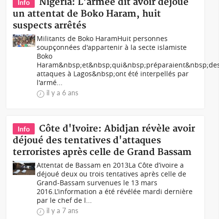
Nigeria: L'armée dit avoir déjoué
Info
un attentat de Boko Haram, huit
suspects arrêtés
Militants de Boko HaramHuit personnes
soupçonnées d'appartenir à la secte islamiste
Boko
Haram&nbsp;et&nbsp;qui&nbsp;préparaient&nbsp;de
attaques à Lagos&nbsp;ont été interpellés par
l'armé...
il y a 6 ans
Côte d'Ivoire: Abidjan révèle avoir
Info
déjoué des tentatives d'attaques
terroristes après celle de Grand Bassam
Attentat de Bassam en 2013La Côte d’ivoire a
déjoué deux ou trois tentatives après celle de
Grand-Bassam survenues le 13 mars
2016.L’information a été révélée mardi dernière
par le chef de l...
il y a 7 ans