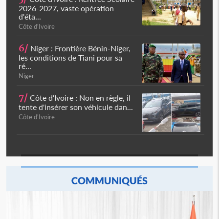
2026-2027, vaste opération
d'éta...
Côte d'Ivoire
6/
Niger : Frontière Bénin-Niger,
les conditions de Tiani pour sa
ré...
Niger
7/
Côte d'Ivoire : Non en règle, il
tente d'insérer son véhicule dan...
Côte d'Ivoire
COMMUNIQUÉS