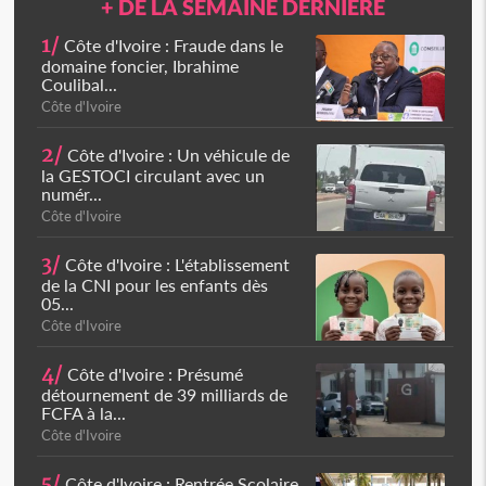
+ DE LA SEMAINE DERNIÈRE
1/
Côte d'Ivoire : Fraude dans le
domaine foncier, Ibrahime
Coulibal...
Côte d'Ivoire
2/
Côte d'Ivoire : Un véhicule de
la GESTOCI circulant avec un
numér...
Côte d'Ivoire
3/
Côte d'Ivoire : L'établissement
de la CNI pour les enfants dès
05...
Côte d'Ivoire
4/
Côte d'Ivoire : Présumé
détournement de 39 milliards de
FCFA à la...
Côte d'Ivoire
5/
Côte d'Ivoire : Rentrée Scolaire