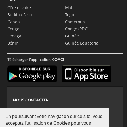
Côte d'Ivoire
Mali
Burkina Faso
Togo
Gabon
Cameroun
Congo
Congo (RDC)
Sénégal
Guinée
Bénin
Guinée Equatorial
Télécharger l'application KOACI
NOUS CONTACTER
contact@koaci.com
koaci@yahoo.fr
En poursuivant votre navigation sur ce site, vous
+225 07 08 85 52 93
acceptez l'utilisation de Cookies pour vous