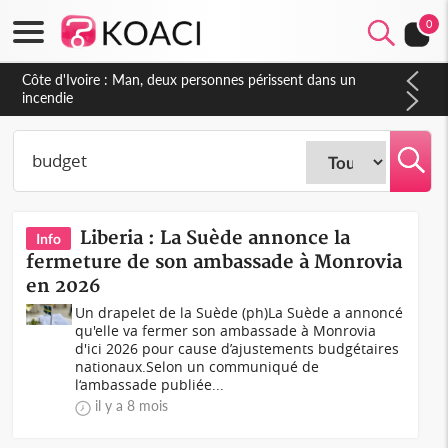
0
Côte d'Ivoire : Séileu, la célébration de la fête nationale
transformée en vaste campagne contre les produits
dépigmentants dangereux
Liberia : La Suède annonce la
Info
fermeture de son ambassade à Monrovia
en 2026
Un drapelet de la Suède (ph)La Suède a annoncé
qu'elle va fermer son ambassade à Monrovia
d'ici 2026 pour cause d’ajustements budgétaires
nationaux.Selon un communiqué de
l‘ambassade publiée...
il y a 8 mois