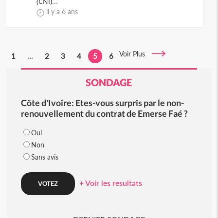
(CNI)...
il y a 6 ans
Voir Plus
1
...
2
3
4
5
6
SONDAGE
Côte d'Ivoire: Etes-vous surpris par le non-
renouvellement du contrat de Emerse Faé ?
Oui
Non
Sans avis
+ Voir les resultats