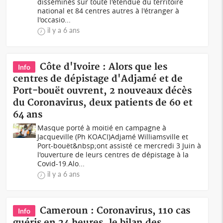
disséminés sur toute l'étendue du territoire
national et 84 centres autres à l'étranger à
l'occasio...
il y a 6 ans
Côte d'Ivoire : Alors que les
Info
centres de dépistage d'Adjamé et de
Port-bouët ouvrent, 2 nouveaux décès
du Coronavirus, deux patients de 60 et
64 ans
Masque porté à moitié en campagne à
Jacqueville (Ph KOACI)Adjamé Williamsville et
Port-bouët&nbsp;ont assisté ce mercredi 3 Juin à
l'ouverture de leurs centres de dépistage à la
Covid-19.Alo...
il y a 6 ans
Cameroun : Coronavirus, 110 cas
Info
guéris en 24 heures, le bilan des