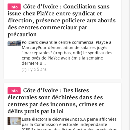
Côte d'Ivoire : Conciliation sans
Info
issue chez PlaYce entre syndicat et
direction, présence policiere aux abords
des centres commerciaux par
précaution
Policiers devant le centre commercial Playce à
MarcoryPour dénonciation de salaires jugés
"inacceptables" (trop bas, ndlr) le syndicat des
employés de PlaYce avait émis la semaine
dernière u...
il y a 5 ans
Côte d'Ivoire : Des listes
Info
électorales sont déchirées dans des
centres par des inconnus, crimes et
délits punis par la loi
Liste électorale déchirée&nbsp;A peine affichées
par la Commission électorale indépendante
(CEI),&nbsp;que des listes électorales provisoires