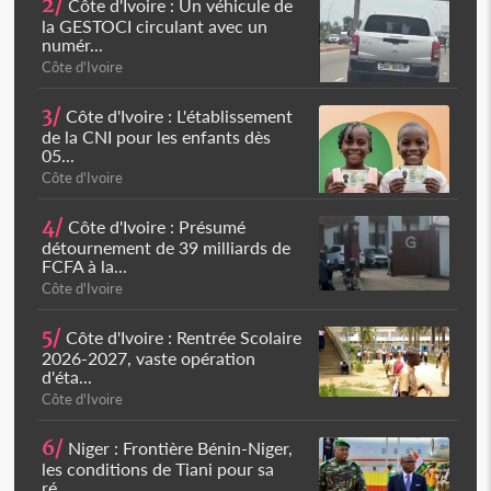
2/
Côte d'Ivoire : Un véhicule de
la GESTOCI circulant avec un
numér...
Côte d'Ivoire
3/
Côte d'Ivoire : L'établissement
de la CNI pour les enfants dès
05...
Côte d'Ivoire
4/
Côte d'Ivoire : Présumé
détournement de 39 milliards de
FCFA à la...
Côte d'Ivoire
5/
Côte d'Ivoire : Rentrée Scolaire
2026-2027, vaste opération
d'éta...
Côte d'Ivoire
6/
Niger : Frontière Bénin-Niger,
les conditions de Tiani pour sa
ré...