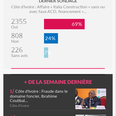
DERNIER SONDAGE
Côte d'Ivoire : Affaire « Italia Construction » sans ou
avec faux ACD, financement «...
2355
69%
Oui
808
24%
Non
226
7%
Sans avis
+ DE LA SEMAINE DERNIÈRE
1/
Côte d'Ivoire : Fraude dans le
domaine foncier, Ibrahime
Coulibal...
Côte d'Ivoire