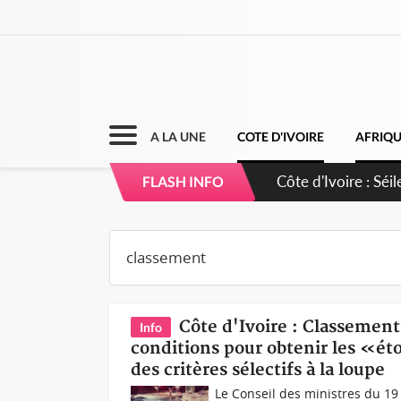
A LA UNE
COTE D'IVOIRE
AFRIQ
Côte d'Ivoire : Séi
FLASH INFO
dépigmentants da
Côte d'Ivoire : Classements
Info
conditions pour obtenir les «éto
des critères sélectifs à la loupe
Le Conseil des ministres du 19