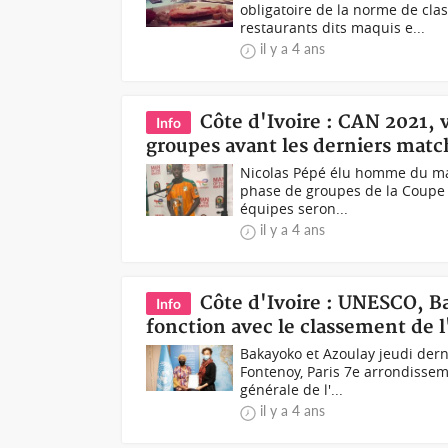
obligatoire de la norme de cl
restaurants dits maquis e...
il y a 4 ans
Côte d'Ivoire : CAN 2021, v
Info
groupes avant les derniers matc
Nicolas Pépé élu homme du mat
phase de groupes de la Coupe 
équipes seron...
il y a 4 ans
Côte d'Ivoire : UNESCO, 
Info
fonction avec le classement de l
Bakayoko et Azoulay jeudi dern
Fontenoy, Paris 7e arrondissem
générale de l'...
il y a 4 ans