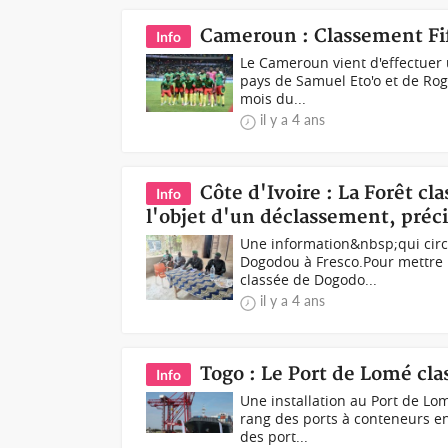
Cameroun : Classement Fif
Info
Le Cameroun vient d'effectuer 
pays de Samuel Eto'o et de Roge
mois du...
il y a 4 ans
Côte d'Ivoire : La Forêt cl
Info
l'objet d'un déclassement, préc
Une information&nbsp;qui circu
Dogodou à Fresco.Pour mettre u
classée de Dogodo...
il y a 4 ans
Togo : Le Port de Lomé cla
Info
Une installation au Port de Lo
rang des ports à conteneurs en
des port...