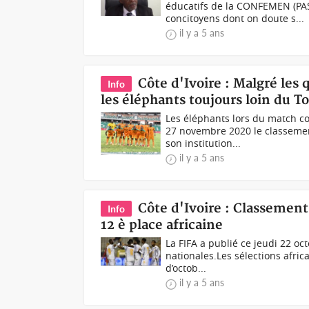
éducatifs de la CONFEMEN (PAS
concitoyens dont on doute s...
il y a 5 ans
Côte d'Ivoire : Malgré les
Info
les éléphants toujours loin du To
Les éléphants lors du match c
27 novembre 2020 le classeme
son institution...
il y a 5 ans
Côte d'Ivoire : Classement
Info
12 è place africaine
La FIFA a publié ce jeudi 22 o
nationales.Les sélections afri
d’octob...
il y a 5 ans