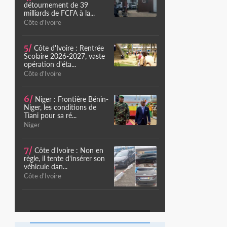
détournement de 39
milliards de FCFA à la...
Côte d'Ivoire
5/
Côte d'Ivoire : Rentrée
Scolaire 2026-2027, vaste
opération d'éta...
Côte d'Ivoire
6/
Niger : Frontière Bénin-
Niger, les conditions de
Tiani pour sa ré...
Niger
7/
Côte d'Ivoire : Non en
règle, il tente d'insérer son
véhicule dan...
Côte d'Ivoire