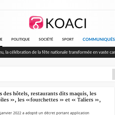
COMMUNIQUÉS
UE
POLITIQUE
SOCIÉTÉ
SPORT
leu, la célébration de la fête nationale transformée en vaste 
ngereux
 des hôtels, restaurants dits maquis, les
iles », les «fourchettes » et « Taliers »,
 janvier 2022 a adopté un décret portant application