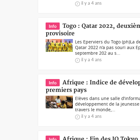
il y a 4 ans
Togo : Qatar 2022, deuxiè
Info
provisoire
Les Eperviers du Togo (ph)La 
Qatar 2022 n’a pas souri aux E
septembre 202 au s...
il y a 4 ans
Afrique : Indice de dévelo
Info
premiers pays
Elèves dans une salle d’inform
développement de la jeunesse 
travers le monde,...
il y a 4 ans
Afrique : Fin des JO Tokyo
Info