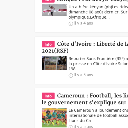
Un athlète kényan (ph)Les ride
dimanche 08 août dernier. Sur 
olympique.L’Afrique...
il y a 4 ans
Côte d'Ivoire : Liberté de 
Info
2021(RSF)
Reporter Sans Frontière (RSF) a
la presse en Côte d'Ivoire.Sel
198...
il y a 5 ans
Cameroun : Football, les 
Info
le gouvernement s'explique sur 
Le Cameroun a lourdement chut
internationale de football asso
Lions du Ca...
il y a 5 ans