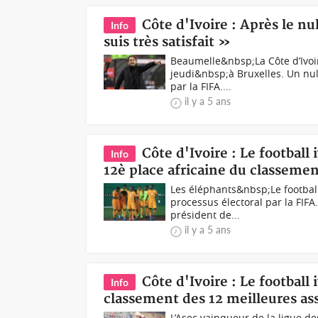
Côte d'Ivoire : Après le nu
Info
suis très satisfait »
Beaumelle&nbsp;La Côte d’Ivoi
jeudi&nbsp;à Bruxelles. Un nul
par la FIFA....
il y a 5 ans
Côte d'Ivoire : Le football
Info
12è place africaine du classeme
Les éléphants&nbsp;Le football
processus électoral par la FIFA
président de...
il y a 5 ans
Côte d'Ivoire : Le football
Info
classement des 12 meilleures as
L’Asec vainqueur de la ligue d