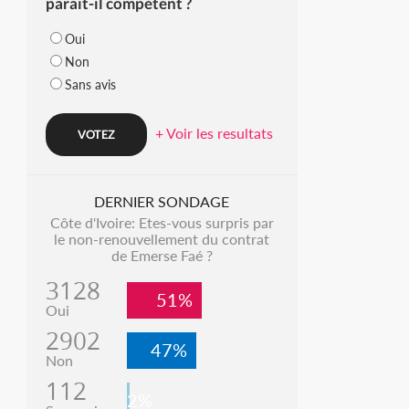
parait-il compétent ?
Oui
Non
Sans avis
+ Voir les resultats
DERNIER SONDAGE
Côte d'Ivoire: Etes-vous surpris par
le non-renouvellement du contrat
de Emerse Faé ?
3128
51%
Oui
2902
47%
Non
112
2%