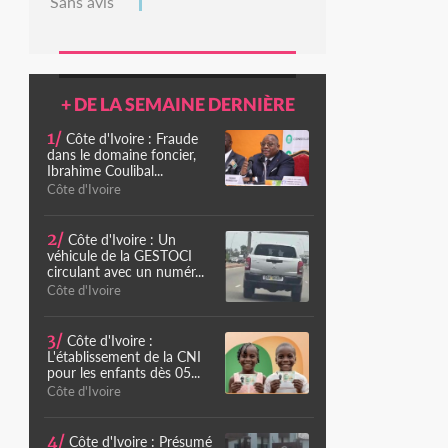
Sans avis
+ DE LA SEMAINE DERNIÈRE
1/
Côte d'Ivoire : Fraude
dans le domaine foncier,
Ibrahime Coulibal...
Côte d'Ivoire
2/
Côte d'Ivoire : Un
véhicule de la GESTOCI
circulant avec un numér...
Côte d'Ivoire
3/
Côte d'Ivoire :
L'établissement de la CNI
pour les enfants dès 05...
Côte d'Ivoire
4/
Côte d'Ivoire : Présumé