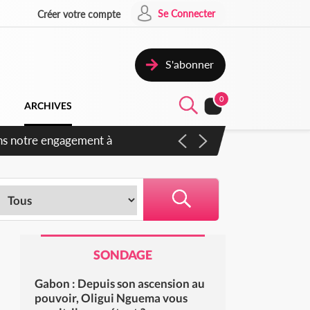
Se Connecter
Créer votre compte
S'abonner
0
ARCHIVES
 des amendements, un exclu
SONDAGE
Gabon : Depuis son ascension au
pouvoir, Oligui Nguema vous