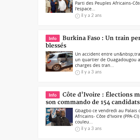
Parti des Peuples Africains-Côt
l'espace...
il y a 2 ans
Burkina Faso : Un train per
Info
blessés
Un accident entre un&nbsp;trai
un quartier de Ouagadougou a 
charges des tran...
il y a 3 ans
Côte d'Ivoire : Élections 
Info
son commando de 154 candidats
Gbagbo ce vendredi au Palais de
Africains- Côte d'Ivoire (PPA-C
couleu...
il y a 3 ans