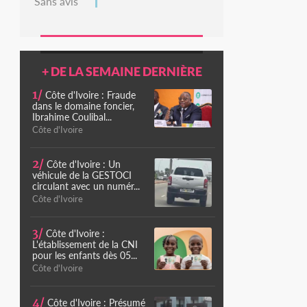
Sans avis
+ DE LA SEMAINE DERNIÈRE
1/
Côte d'Ivoire : Fraude
dans le domaine foncier,
Ibrahime Coulibal...
Côte d'Ivoire
2/
Côte d'Ivoire : Un
véhicule de la GESTOCI
circulant avec un numér...
Côte d'Ivoire
3/
Côte d'Ivoire :
L'établissement de la CNI
pour les enfants dès 05...
Côte d'Ivoire
4/
Côte d'Ivoire : Présumé