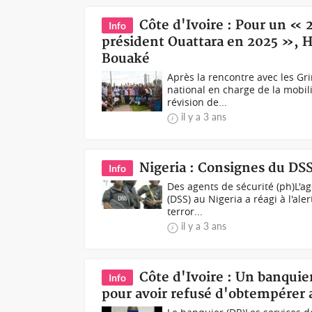
Côte d'Ivoire : Pour un «
Info
président Ouattara en 2025 », 
Bouaké
Après la rencontre avec les G
national en charge de la mobili
révision de...
il y a 3 ans
Nigeria : Consignes du DSS 
Info
Des agents de sécurité (ph) L'
(DSS) au Nigeria a réagi à l'al
terror...
il y a 3 ans
Côte d'Ivoire : Un banquie
Info
pour avoir refusé d'obtempérer 