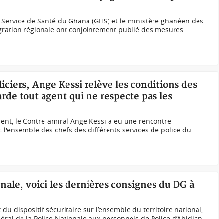
Le Service de Santé du Ghana (GHS) et le ministère ghanéen des
tégration régionale ont conjointement publié des mesures
liciers, Ange Kessi relève les conditions des
arde tout agent qui ne respecte pas les
t, le Contre-amiral Ange Kessi a eu une rencontre
 l'ensemble des chefs des différents services de police du
onale, voici les dernières consignes du DG à
u dispositif sécuritaire sur l’ensemble du territoire national,
éral de la Police Nationale aux personnels de Police d’Abidjan