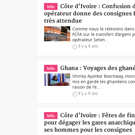
Côte d'Ivoire : Confusion
Info
opérateur donne des consignes fe
très attendue
Comme nous le relevions dans 
FCFA sur le transfert d’argent
opérateur.Selon...
il y a 4 ans
Ghana : Voyages des ghané
Info
Shirley Ayorkor Botchway, min
mis en garde les ghanéens con
raison de l'e...
il y a 4 ans
Côte d'Ivoire : Fêtes de fi
Info
pour dégager les gares anarchiqu
ses hommes pour les consignes