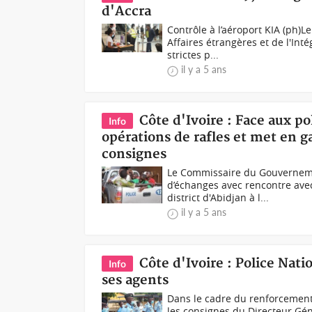
d'Accra
Contrôle à l’aéroport KIA (ph)
Affaires étrangères et de l'In
strictes p...
il y a 5 ans
Côte d'Ivoire : Face aux po
Info
opérations de rafles et met en g
consignes
Le Commissaire du Gouvernemen
d’échanges avec rencontre avec
district d'Abidjan à l...
il y a 5 ans
Côte d'Ivoire : Police Nati
Info
ses agents
Dans le cadre du renforcement d
les consignes du Directeur Gén