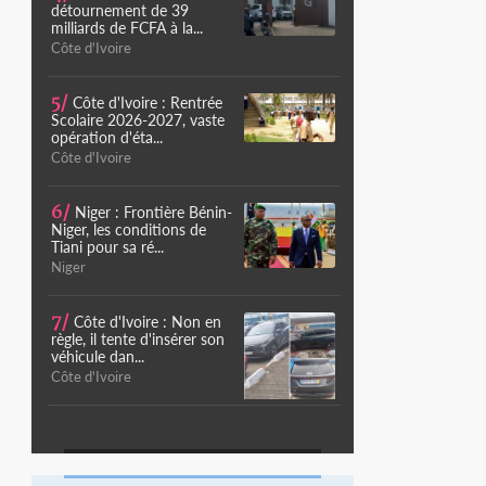
détournement de 39
milliards de FCFA à la...
Côte d'Ivoire
5/
Côte d'Ivoire : Rentrée
Scolaire 2026-2027, vaste
opération d'éta...
Côte d'Ivoire
6/
Niger : Frontière Bénin-
Niger, les conditions de
Tiani pour sa ré...
Niger
7/
Côte d'Ivoire : Non en
règle, il tente d'insérer son
véhicule dan...
Côte d'Ivoire