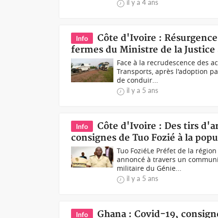
il y a 4 ans
Côte d'Ivoire : Résurgence 
Info
fermes du Ministre de la Justic
Face à la recrudescence des ac
Transports, après l'adoption pa
de conduir...
il y a 5 ans
Côte d'Ivoire : Des tirs d'
Info
consignes de Tuo Fozié à la popu
Tuo FoziéLe Préfet de la régio
annoncé à travers un communiq
militaire du Génie...
il y a 5 ans
Ghana : Covid-19, consigne
Info