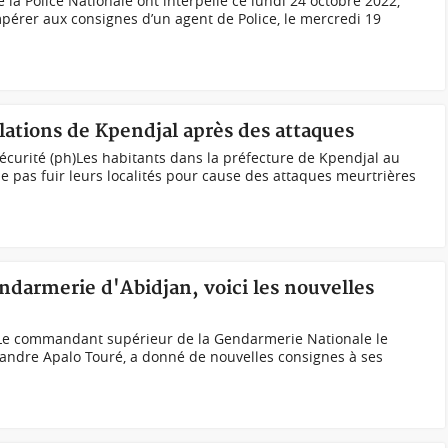
 la Police Nationale ont interpellé ce lundi 24 octobre 2022,
pérer aux consignes d’un agent de Police, le mercredi 19
lations de Kpendjal après des attaques
écurité (ph)Les habitants dans la préfecture de Kpendjal au
e pas fuir leurs localités pour cause des attaques meurtrières
endarmerie d'Abidjan, voici les nouvelles
;Le commandant supérieur de la Gendarmerie Nationale le
andre Apalo Touré, a donné de nouvelles consignes à ses