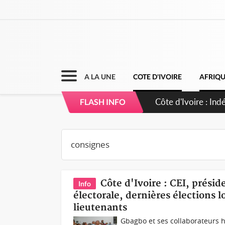
A LA UNE
COTE D'IVOIRE
AFRIQ
Sierra Leone : Un 
FLASH INFO
d'avance
Côte d'Ivoire : CEI, préside
Info
électorale, dernières élections l
lieutenants
Gbagbo et ses collaborateurs 