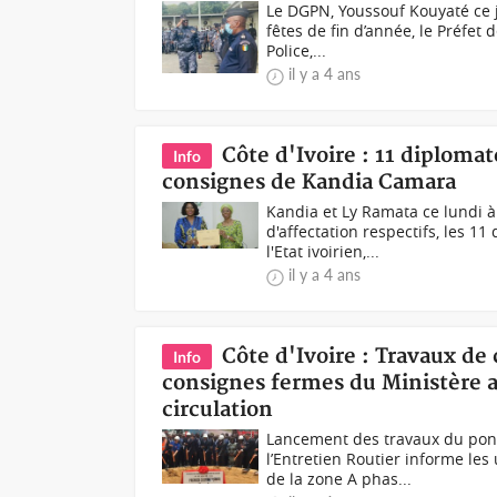
Le DGPN, Youssouf Kouyaté ce j
fêtes de fin d’année, le Préfet
Police,...
il y a 4 ans
Côte d'Ivoire : 11 diploma
Info
consignes de Kandia Camara
Kandia et Ly Ramata ce lundi à
d'affectation respectifs, les 
l'Etat ivoirien,...
il y a 4 ans
Côte d'Ivoire : Travaux de
Info
consignes fermes du Ministère 
circulation
Lancement des travaux du pon
l’Entretien Routier informe les
de la zone A phas...