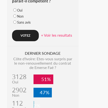
parait-il compétent ?
Oui
Non
Sans avis
+ Voir les resultats
DERNIER SONDAGE
Côte d'Ivoire: Etes-vous surpris par
le non-renouvellement du contrat
de Emerse Faé ?
3128
51%
Oui
2902
47%
Non
112
2%