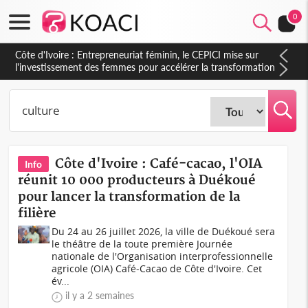
0
Côte d'Ivoire : Indépendance, le sous-préfet de Lobakuya
(Sassandra) relève des avancées importantes dans sa
circonscription
Côte d'Ivoire : Café-cacao, l'OIA
Info
réunit 10 000 producteurs à Duékoué
pour lancer la transformation de la
filière
Du 24 au 26 juillet 2026, la ville de Duékoué sera
le théâtre de la toute première Journée
nationale de l'Organisation interprofessionnelle
agricole (OIA) Café-Cacao de Côte d'Ivoire. Cet
év...
il y a 2 semaines