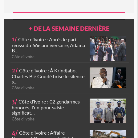
+ DE LA SEMAINE DERNIÈRE
1/
Côte d'Ivoire : Après le pari
réussi du 66e anniversaire, Adama
B...
Côte d'Ivoire
2/
Côte d'Ivoire : À Krindjabo,
Charles Blé Goudé brise le silence
s...
Côte d'Ivoire
3/
Côte d'Ivoire : 02 gendarmes
honorés, l'un pour saisie
significat...
Côte d'Ivoire
4/
Côte d'Ivoire : Affaire