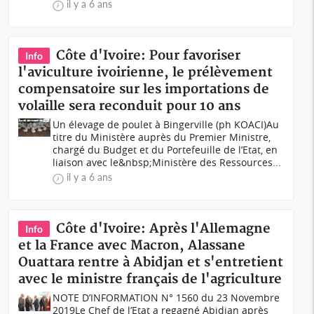
il y a 6 ans
Côte d'Ivoire: Pour favoriser
Info
l'aviculture ivoirienne, le prélèvement
compensatoire sur les importations de
volaille sera reconduit pour 10 ans
Un élevage de poulet à Bingerville (ph KOACI)Au
titre du Ministère auprès du Premier Ministre,
chargé du Budget et du Portefeuille de l’Etat, en
liaison avec le&nbsp;Ministère des Ressources...
il y a 6 ans
Côte d'Ivoire: Après l'Allemagne
Info
et la France avec Macron, Alassane
Ouattara rentre à Abidjan et s'entretient
avec le ministre français de l'agriculture
NOTE D’INFORMATION N° 1560 du 23 Novembre
2019Le Chef de l’Etat a regagné Abidjan après