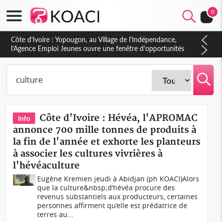
0
Côte d'Ivoire : CHU de Treichville, après la fronde, les agents
contractuels obtiennent un accord avec la direction sur les
arriérés du SMIG 2023
Côte d'Ivoire : Hévéa, l'APROMAC
Info
annonce 700 mille tonnes de produits à
la fin de l'année et exhorte les planteurs
à associer les cultures vivrières à
l'hévéaculture
Eugène Kremien jeudi à Abidjan (ph KOACI)Alors
que la culture&nbsp;d’hévéa procure des
revenus substantiels aux producteurs, certaines
personnes affirment qu’elle est prédatrice de
terres au...