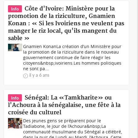
Côte d'Ivoire: Ministère pour la
Info
promotion de la riziculture, Gnamien
Konan : « Si les Ivoiriens ne veulent pas
manger le riz local, qu'ils mangent du
sable »
Gnamien KonanLa création d’un Ministère pour
la promotion de la riziculture dans le nouveau
gouvernement continue de faire réagir les
citoyens&nbsp;ivoiriens.Les hommes politiques
ne sont pa...
il y a 6 ans
Sénégal: La «Tamkharite» ou
Info
l'Achoura à la sénégalaise, une fête à la
croisée du culturel
Des jeunes gens se préparent pour le
Tadiabone, le jour de l’Achoura&nbsp;La
communauté musulmane du Sénégal a célébré,
dans la nuit de Lundi au Mardi, l’Achoura. Cette