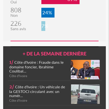
Oui
808
24%
Non
226
7%
Sans avis
+ DE LA SEMAINE DERNIÈRE
1/
Côte d'Ivoire : Fraude dans le
domaine foncier, Ibrahime
Coulibal...
Côte d'Ivoire
2/
Côte d'Ivoire : Un véhicule de
la GESTOCI circulant avec un
numér...
Côte d'Ivoire