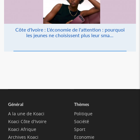
Côte d'Ivoire : L'économie de l'attention : pourquoi
les jeunes ne choisissent plus leur sma...
Général
Thèmes
A la une de Koaci
Politique
Koaci Côte d'Ivoire
Société
Koaci Afrique
Sport
Archives Koaci
Economie