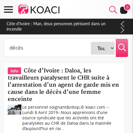
0
Côte d'Ivoire : Séileu, la célébration de la fête nationale
transformée en vaste campagne contre les produits
dépigmentants dangereux
Côte d'Ivoire : Daloa, les
Info
travailleurs paralysent le CHR suite à
l'arrestation d'un agent de garde mis en
cause dans le décès d'une femme
enceinte
Le personnel soignant&nbsp;© koaci.com --
Lundi 8 Avril 2019--Nous apprenions d’une
source syndicale que les activités ont été
paralysées au CHR de Daloa dans la matinée
d’aujourd’hui en rai...