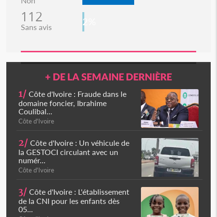
Non
112
2%
Sans avis
+ DE LA SEMAINE DERNIÈRE
1/
Côte d'Ivoire : Fraude dans le
domaine foncier, Ibrahime
Coulibal...
Côte d'Ivoire
2/
Côte d'Ivoire : Un véhicule de
la GESTOCI circulant avec un
numér...
Côte d'Ivoire
3/
Côte d'Ivoire : L'établissement
de la CNI pour les enfants dès
05...