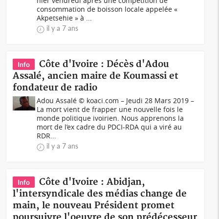
hier vendredi après une compétition de
consommation de boisson locale appelée «
Akpetsehie » à ...
il y a 7 ans
Côte d'Ivoire : Décès d'Adou
Info
Assalé, ancien maire de Koumassi et
fondateur de radio
Adou Assalé © koaci.com – Jeudi 28 Mars 2019 –
La mort vient de frapper une nouvelle fois le
monde politique ivoirien. Nous apprenons la
mort de l’ex cadre du PDCI-RDA qui a viré au
RDR...
il y a 7 ans
Côte d'Ivoire : Abidjan,
Info
l'intersyndicale des médias change de
main, le nouveau Président promet
poursuivre l'oeuvre de son prédécesseur