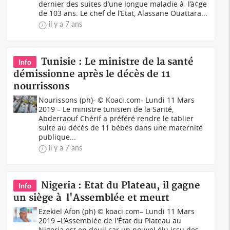
dernier des suites d’une longue maladie à l’à¢ge
de 103 ans. Le chef de l’Etat, Alassane Ouattara...
il y a 7 ans
Tunisie : Le ministre de la santé
Info
démissionne après le décès de 11
nourrissons
Nourissons (ph)- © Koaci.com- Lundi 11 Mars
2019 – Le ministre tunisien de la Santé,
Abderraouf Chérif a préféré rendre le tablier
suite au décès de 11 bébés dans une maternité
publique...
il y a 7 ans
Nigeria : Etat du Plateau, il gagne
Info
un siège à l'Assemblée et meurt
Ezekiel Afon (ph) © koaci.com– Lundi 11 Mars
2019 –L’Assemblée de l'État du Plateau au
Nigeria est en deuil car un nouvel élu issu des