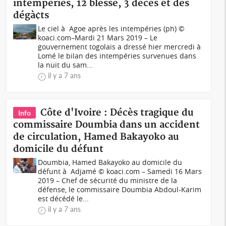
intempéries, 12 blessé, 3 décès et des
dégà¢ts
Le ciel à Agoe après les intempéries (ph) ©
koaci.com–Mardi 21 Mars 2019 – Le
gouvernement togolais a dressé hier mercredi à
Lomé le bilan des intempéries survenues dans
la nuit du sam...
il y a 7 ans
Côte d'Ivoire : Décès tragique du
Info
commissaire Doumbia dans un accident
de circulation, Hamed Bakayoko au
domicile du défunt
Doumbia, Hamed Bakayoko au domicile du
défunt à Adjamé © koaci.com – Samedi 16 Mars
2019 – Chef de sécurité du ministre de la
défense, le commissaire Doumbia Abdoul-Karim
est décédé le...
il y a 7 ans