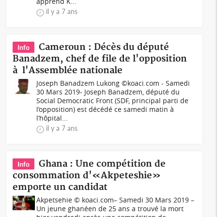
apprend K...
il y a 7 ans
Cameroun : Décès du député
Info
Banadzem, chef de file de l'opposition
à l'Assemblée nationale
Joseph Banadzem Lukong ©koaci.com - Samedi
30 Mars 2019- Joseph Banadzem, député du
Social Democratic Front (SDF, principal parti de
l’opposition) est décédé ce samedi matin à
l’hôpital...
il y a 7 ans
Ghana : Une compétition de
Info
consommation d'«Akpeteshie»
emporte un candidat
Akpetsehie © koaci.com– Samedi 30 Mars 2019 –
Un jeune ghanéen de 25 ans a trouvé la mort