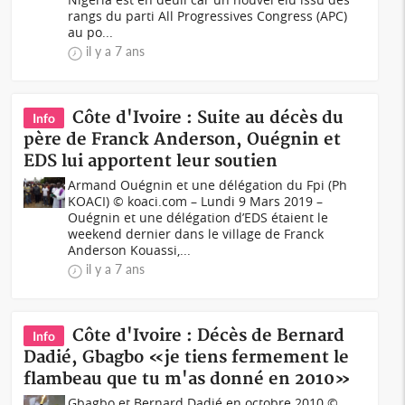
rangs du parti All Progressives Congress (APC)
au po...
il y a 7 ans
Côte d'Ivoire : Suite au décès du
Info
père de Franck Anderson, Ouégnin et
EDS lui apportent leur soutien
Armand Ouégnin et une délégation du Fpi (Ph
KOACI) © koaci.com – Lundi 9 Mars 2019 –
Ouégnin et une délégation d’EDS étaient le
weekend dernier dans le village de Franck
Anderson Kouassi,...
il y a 7 ans
Côte d'Ivoire : Décès de Bernard
Info
Dadié, Gbagbo «je tiens fermement le
flambeau que tu m'as donné en 2010»
Gbagbo et Bernard Dadié en octobre 2010 ©