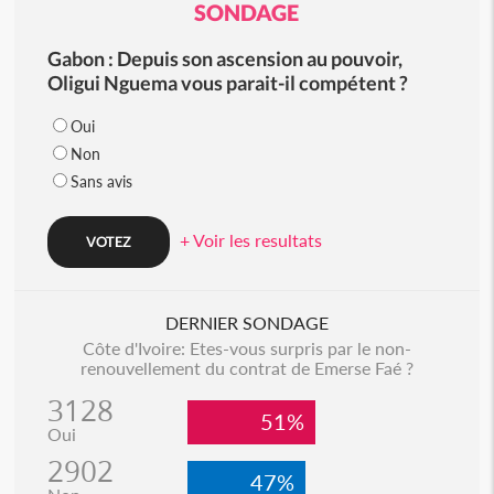
SONDAGE
Gabon : Depuis son ascension au pouvoir,
Oligui Nguema vous parait-il compétent ?
Oui
Non
Sans avis
+ Voir les resultats
DERNIER SONDAGE
Côte d'Ivoire: Etes-vous surpris par le non-
renouvellement du contrat de Emerse Faé ?
3128
51%
Oui
2902
47%