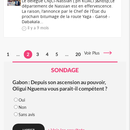
Le délégué CNJCI-Nassian (.ph KOACI.)&nbsp;Le
département de Nassian est en effervescence.
La raison, l'annonce par le Chef de l'État du
prochain bitumage de la route Yaga - Gansé -
Dabakala...
il y a 9 mois
Voir Plus
1
...
2
3
4
5
...
20
SONDAGE
Gabon : Depuis son ascension au pouvoir,
Oligui Nguema vous parait-il compétent ?
Oui
Non
Sans avis
+ Voir les resultats