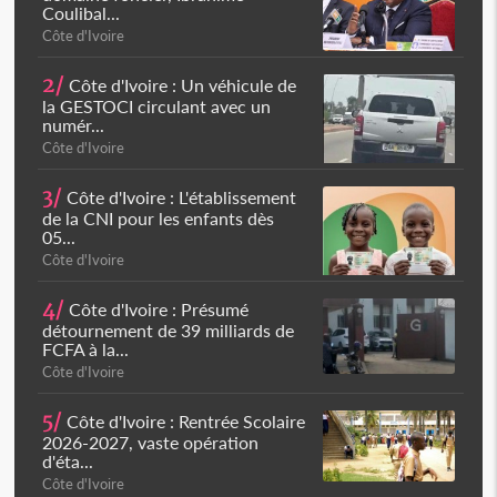
Coulibal...
Côte d'Ivoire
2/
Côte d'Ivoire : Un véhicule de
la GESTOCI circulant avec un
numér...
Côte d'Ivoire
3/
Côte d'Ivoire : L'établissement
de la CNI pour les enfants dès
05...
Côte d'Ivoire
4/
Côte d'Ivoire : Présumé
détournement de 39 milliards de
FCFA à la...
Côte d'Ivoire
5/
Côte d'Ivoire : Rentrée Scolaire
2026-2027, vaste opération
d'éta...
Côte d'Ivoire