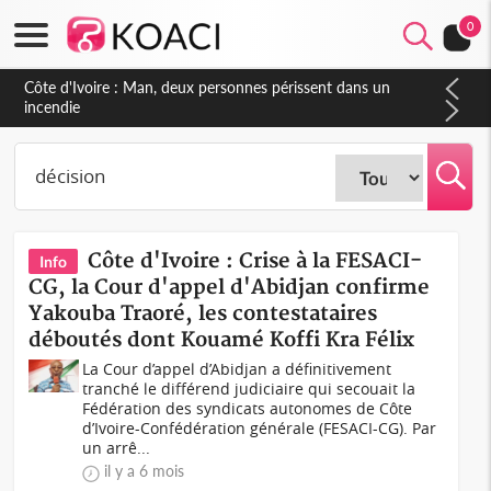
0
Côte d'Ivoire : Séileu, la célébration de la fête nationale
transformée en vaste campagne contre les produits
dépigmentants dangereux
Côte d'Ivoire : Crise à la FESACI-
Info
CG, la Cour d'appel d'Abidjan confirme
Yakouba Traoré, les contestataires
déboutés dont Kouamé Koffi Kra Félix
La Cour d’appel d’Abidjan a définitivement
tranché le différend judiciaire qui secouait la
Fédération des syndicats autonomes de Côte
d’Ivoire-Confédération générale (FESACI-CG). Par
un arrê...
il y a 6 mois