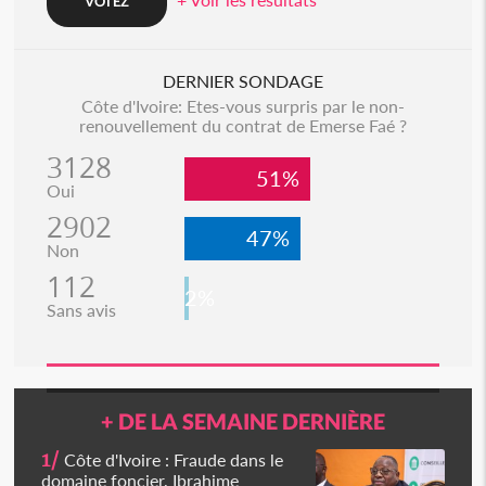
DERNIER SONDAGE
Côte d'Ivoire: Etes-vous surpris par le non-
renouvellement du contrat de Emerse Faé ?
3128
51%
Oui
2902
47%
Non
112
2%
Sans avis
+ DE LA SEMAINE DERNIÈRE
1/
Côte d'Ivoire : Fraude dans le
domaine foncier, Ibrahime