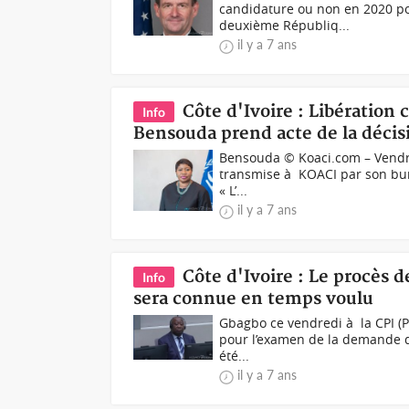
candidature ou non en 2020 po
deuxième Républiq...
il y a 7 ans
Côte d'Ivoire : Libération
Info
Bensouda prend acte de la décis
Bensouda © Koaci.com – Vendre
transmise à KOACI par son bure
« L’...
il y a 7 ans
Côte d'Ivoire : Le procès 
Info
sera connue en temps voulu
Gbagbo ce vendredi à la CPI (P
pour l’examen de la demande d
été...
il y a 7 ans