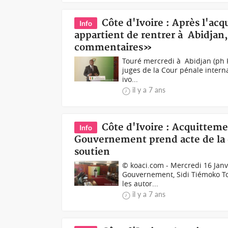
Côte d'Ivoire : Après l'ac
Info
appartient de rentrer à Abidjan,
commentaires»
Touré mercredi à Abidjan (ph K
juges de la Cour pénale interna
ivo...
il y a 7 ans
Côte d'Ivoire : Acquitteme
Info
Gouvernement prend acte de la d
soutien
© koaci.com - Mercredi 16 Jan
Gouvernement, Sidi Tiémoko Tour
les autor...
il y a 7 ans