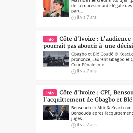
Massida mercredi à Abidjan (p
de la représentante légale des 
part...
il y a 7 ans
Côte d'Ivoire : L'audience
Info
pourrait pas aboutir à une déci
Gbagbo et Blé Goudé © Koaci.c
prononcé, Laurent Gbagbo et C
Cour Pénale Inte...
il y a 7 ans
Côte d'Ivoire : CPI, Bensou
Info
l'acquittement de Gbagbo et Blé 
Bensouda et Altit © Koaci.com 
Bensouda après l’acquittement 
juges...
il y a 7 ans