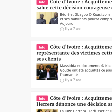
Côte d'Ivoire : Acquitteme
Info
salue cette décision courageuse 
Bédié et Gbagbo © Koaci.com – 
et ses habitants pourra compre
Aujourd...
il y a 7 ans
Côte d'Ivoire : Acquitteme
Info
représentante des victimes cette
ses clients
Massidda et documents © Koaci
Goudé ont été acquittés ce jou
l’humanité...
il y a 7 ans
Côte d'Ivoire : Acquitteme
Info
Herrera dénonce une décision s
La juge Herrera , Tarfusser et