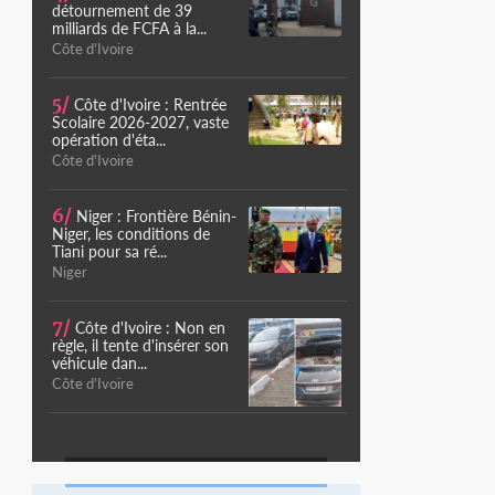
détournement de 39
milliards de FCFA à la...
Côte d'Ivoire
5/
Côte d'Ivoire : Rentrée
Scolaire 2026-2027, vaste
opération d'éta...
Côte d'Ivoire
6/
Niger : Frontière Bénin-
Niger, les conditions de
Tiani pour sa ré...
Niger
7/
Côte d'Ivoire : Non en
règle, il tente d'insérer son
véhicule dan...
Côte d'Ivoire