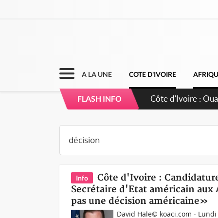
A LA UNE
COTE D'IVOIRE
AFRIQ
Côte d'Ivoire : Ou
FLASH INFO
Côte d'Ivoire : Candidatur
Info
Secrétaire d'Etat américain aux 
pas une décision américaine»
David Hale© koaci.com - Lundi 