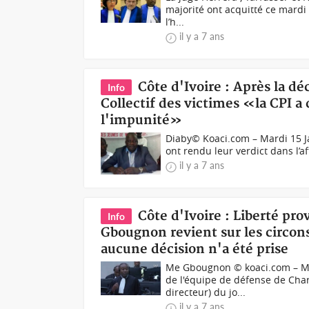
majorité ont acquitté ce mard
l’h...
il y a 7 ans
Côte d'Ivoire : Après la dé
Info
Collectif des victimes «la CPI a
l'impunité»
Diaby© Koaci.com – Mardi 15 Jan
ont rendu leur verdict dans l’af
il y a 7 ans
Côte d'Ivoire : Liberté pr
Info
Gbougnon revient sur les circon
aucune décision n'a été prise
Me Gbougnon © koaci.com – M
de l'équipe de défense de Cha
directeur) du jo...
il y a 7 ans