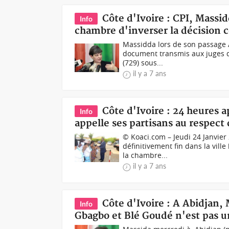
Côte d'Ivoire : CPI, Massi
Info
chambre d'inverser la décision 
Massidda lors de son passage 
document transmis aux juges de
(729) sous...
il y a 7 ans
Côte d'Ivoire : 24 heures a
Info
appelle ses partisans au respect
© Koaci.com – Jeudi 24 Janvier 
définitivement fin dans la vil
la chambre...
il y a 7 ans
Côte d'Ivoire : A Abidjan,
Info
Gbagbo et Blé Goudé n'est pas u