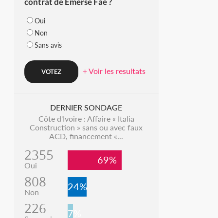
contrat de Emerse Faé ?
Oui
Non
Sans avis
+ Voir les resultats
DERNIER SONDAGE
Côte d'Ivoire : Affaire « Italia
Construction » sans ou avec faux
ACD, financement «...
2355
69%
Oui
808
24%
Non
226
7%