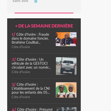
Sans avis
+ DE LA SEMAINE DERNIÈRE
1/
Côte d'Ivoire : Fraude
dans le domaine foncier,
Ibrahime Coulibal...
Côte d'Ivoire
2/
Côte d'Ivoire : Un
véhicule de la GESTOCI
circulant avec un numér...
Côte d'Ivoire
3/
Côte d'Ivoire :
L'établissement de la CNI
pour les enfants dès 05...
Côte d'Ivoire
4/
Côte d'Ivoire : Présumé