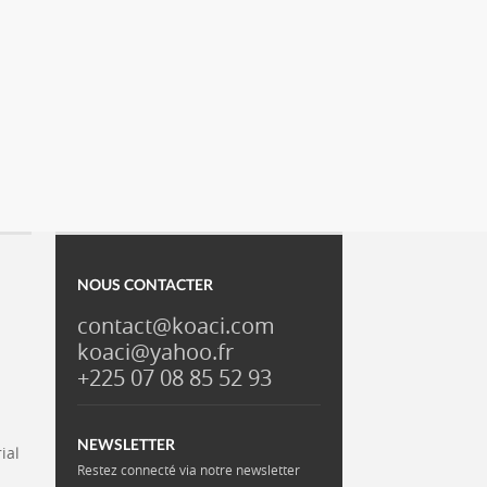
NOUS CONTACTER
contact@koaci.com
koaci@yahoo.fr
+225 07 08 85 52 93
NEWSLETTER
ial
Restez connecté via notre newsletter