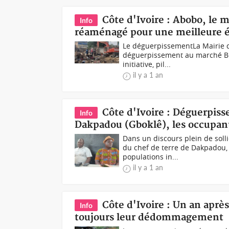
Côte d'Ivoire : Abobo, le 
Info
réaménagé pour une meilleure é
Le déguerpissementLa Mairie d
déguerpissement au marché Bot
initiative, pil...
il y a 1 an
Côte d'Ivoire : Déguerpiss
Info
Dakpadou (Gboklê), les occupan
Dans un discours plein de soll
du chef de terre de Dakpadou,
populations in...
il y a 1 an
Côte d'Ivoire : Un an aprè
Info
toujours leur dédommagement