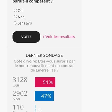
parait-il compétent ?
Oui
Non
Sans avis
+ Voir les resultats
DERNIER SONDAGE
Côte d'Ivoire: Etes-vous surpris par
le non-renouvellement du contrat
de Emerse Faé ?
3128
51%
Oui
2902
47%
Non
110
2%