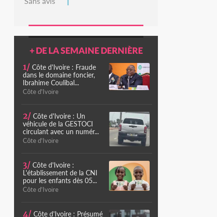
Sans avis
+ DE LA SEMAINE DERNIÈRE
1/
Côte d'Ivoire : Fraude
dans le domaine foncier,
Ibrahime Coulibal...
Côte d'Ivoire
2/
Côte d'Ivoire : Un
véhicule de la GESTOCI
circulant avec un numér...
Côte d'Ivoire
3/
Côte d'Ivoire :
L'établissement de la CNI
pour les enfants dès 05...
Côte d'Ivoire
4/
Côte d'Ivoire : Présumé