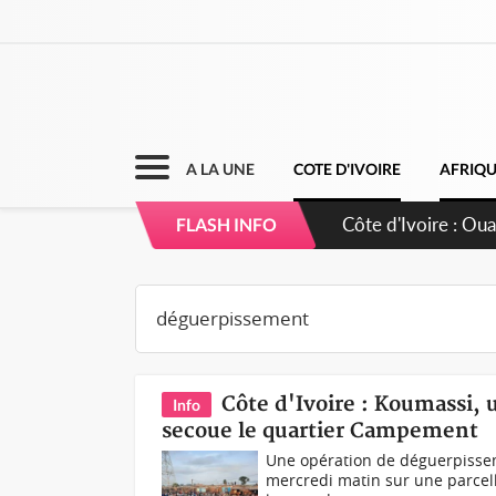
A LA UNE
COTE D'IVOIRE
AFRIQ
Côte d'Ivoire : Ou
FLASH INFO
Côte d'Ivoire : Koumassi,
Info
secoue le quartier Campement
Une opération de déguerpissem
mercredi matin sur une parcel