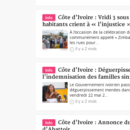
Côte d'Ivoire : Vridi 3 so
Info
habitants crient à « l'injustice 
À l’occasion de la célébration d
communément appelé « Zimbab
les rues pour...
il y a 2 mois
Côte d'Ivoire : Déguerpis
Info
l'indemnisation des familles sin
Le Gouvernement ivoirien passe
déguerpissement menées dans 
vendredi 22 mai 2...
il y a 2 mois
Côte d'Ivoire : Annonce d
Info
d'Abattoir