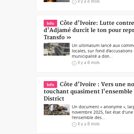
il y a 6 mois
Côte d'Ivoire: Lutte contre
Info
d'Adjamé durcit le ton pour rep
Transfo »
Un ultimatum lancé aux commer
locales, sur fond d’accusation
municipalité a don...
il y a 8 mois
Côte d'Ivoire : Vers une 
Info
touchant quasiment l'ensemble 
District
Un document « anonyme », larg
novembre 2025, fait état d'un
l'ensemble des...
il y a 8 mois