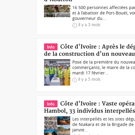
16 500 personnes affectées pa
et à l’abattoir de Port-Bouët, v
gouverneur du...
il y a 3 mois
Côte d'Ivoire : Après le
Info
de la construction d'un nouveau
Pose de la première du nouve
commerçants, le maire de la co
mardi 17 février...
il y a 5 mois
Côte d'Ivoire : Vaste opérat
Info
Hambol, 33 individus interpellé
Les interpellés et les sites d
de Niakara et de la Brigade de
janvie...