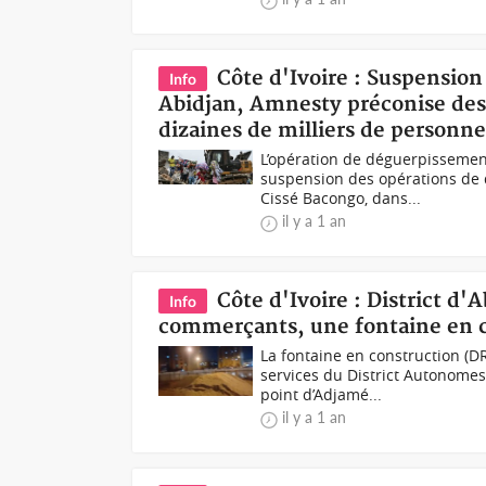
Côte d'Ivoire : Suspensio
Info
Abidjan, Amnesty préconise des
dizaines de milliers de personne
L’opération de déguerpissemen
suspension des opérations de 
Cissé Bacongo, dans...
il y a 1 an
Côte d'Ivoire : District d
Info
commerçants, une fontaine en c
La fontaine en construction (
services du District Autonomes
point d’Adjamé...
il y a 1 an