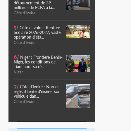
détournement de 39
milliards de FCFA à la...
Côte d'Ivoire
5/
Côte d'Ivoire : Rentrée
Scolaire 2026-2027, vaste
opération d'éta...
Côte d'Ivoire
6/
Niger : Frontière Bénin-
Niger, les conditions de
Tiani pour sa ré...
Niger
7/
Côte d'Ivoire : Non en
règle, il tente d'insérer son
véhicule dan...
Côte d'Ivoire