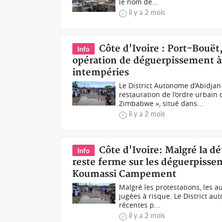
le nom de...
il y a 2 mois
Côte d'Ivoire : Port-Bouët,
Info
opération de déguerpissement à 
intempéries
Le District Autonome d’Abidjan
restauration de l’ordre urbain 
Zimbabwe », situé dans...
il y a 2 mois
Côte d'Ivoire: Malgré la dé
Info
reste ferme sur les déguerpissem
Koumassi Campement
Malgré les protestations, les 
jugées à risque. Le District au
récentes p...
il y a 2 mois