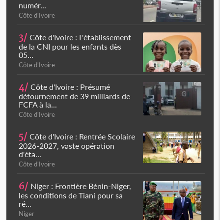
numér...
Côte d'Ivoire
3/
Côte d'Ivoire : L'établissement
de la CNI pour les enfants dès
05...
Côte d'Ivoire
4/
Côte d'Ivoire : Présumé
détournement de 39 milliards de
FCFA à la...
Côte d'Ivoire
5/
Côte d'Ivoire : Rentrée Scolaire
2026-2027, vaste opération
d'éta...
Côte d'Ivoire
6/
Niger : Frontière Bénin-Niger,
les conditions de Tiani pour sa
ré...
Niger