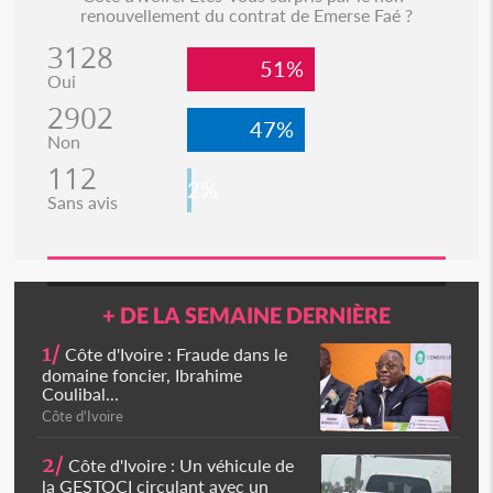
renouvellement du contrat de Emerse Faé ?
3128
51%
Oui
2902
47%
Non
112
2%
Sans avis
+ DE LA SEMAINE DERNIÈRE
1/
Côte d'Ivoire : Fraude dans le
domaine foncier, Ibrahime
Coulibal...
Côte d'Ivoire
2/
Côte d'Ivoire : Un véhicule de
la GESTOCI circulant avec un