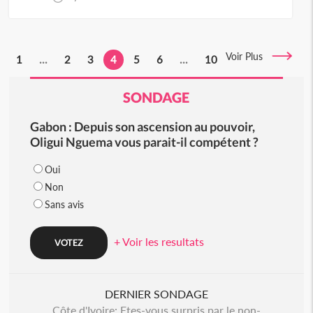
Voir Plus
1
...
2
3
4
5
6
...
10
SONDAGE
Gabon : Depuis son ascension au pouvoir,
Oligui Nguema vous parait-il compétent ?
Oui
Non
Sans avis
+ Voir les resultats
DERNIER SONDAGE
Côte d'Ivoire: Etes-vous surpris par le non-