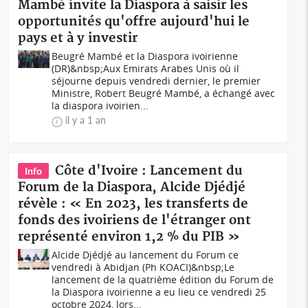
Mambé invite la Diaspora à saisir les
opportunités qu'offre aujourd'hui le
pays et à y investir
Beugré Mambé et la Diaspora ivoirienne
(DR)&nbsp;Aux Emirats Arabes Unis où il
séjourne depuis vendredi dernier, le premier
Ministre, Robert Beugré Mambé, a échangé avec
la diaspora ivoirien...
il y a 1 an
Côte d'Ivoire : Lancement du
Info
Forum de la Diaspora, Alcide Djédjé
révèle : « En 2023, les transferts de
fonds des ivoiriens de l'étranger ont
représenté environ 1,2 % du PIB »
Alcide Djédjé au lancement du Forum ce
vendredi à Abidjan (Ph KOACI)&nbsp;Le
lancement de la quatrième édition du Forum de
la Diaspora ivoirienne a eu lieu ce vendredi 25
octobre 2024, lors...