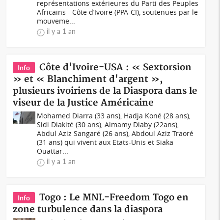
représentations extérieures du Parti des Peuples
Africains - Côte d’Ivoire (PPA-CI), soutenues par le
mouveme...
il y a 1 an
Côte d'Ivoire-USA : « Sextorsion
Info
» et « Blanchiment d'argent »,
plusieurs ivoiriens de la Diaspora dans le
viseur de la Justice Américaine
Mohamed Diarra (33 ans), Hadja Koné (28 ans),
Sidi Diakité (30 ans), Almamy Diaby (22ans),
Abdul Aziz Sangaré (26 ans), Abdoul Aziz Traoré
(31 ans) qui vivent aux Etats-Unis et Siaka
Ouattar...
il y a 1 an
Togo : Le MNL-Freedom Togo en
Info
zone turbulence dans la diaspora