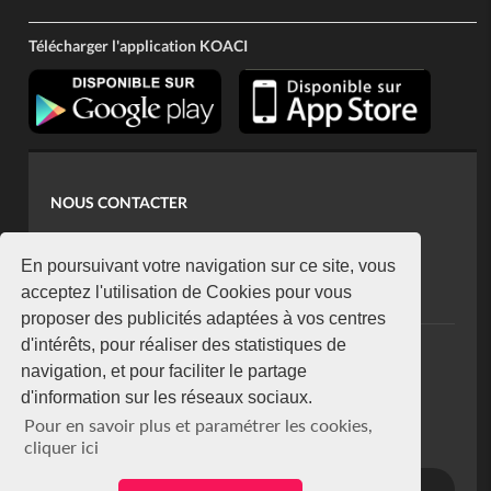
Télécharger l'application KOACI
NOUS CONTACTER
contact@koaci.com
koaci@yahoo.fr
En poursuivant votre navigation sur ce site, vous
+225 07 08 85 52 93
acceptez l'utilisation de Cookies pour vous
proposer des publicités adaptées à vos centres
d'intérêts, pour réaliser des statistiques de
NEWSLETTER
navigation, et pour faciliter le partage
Restez connecté via notre newsletter
d'information sur les réseaux sociaux.
S'abonner
Pour en savoir plus et paramétrer les cookies,
Se désabonner
cliquer ici