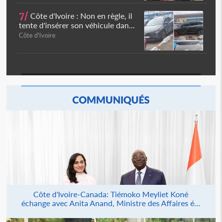
7/
Côte d'Ivoire : Non en règle, il
tente d'insérer son véhicule dan...
Côte d'Ivoire
COMMUNIQUÉS
Côte d'Ivoire-Canada: Tiémoko Meyliet Koné
échange avec Anita Anand, Ministre des Affaires é...