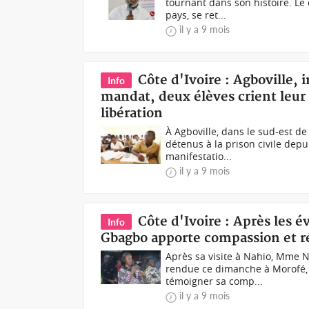
tournant dans son histoire. Le
pays, se ret...
il y a 9 mois
Côte d'Ivoire : Agboville,
Info
mandat, deux élèves crient leur 
libération
À Agboville, dans le sud-est de
détenus à la prison civile depu
manifestatio...
il y a 9 mois
Côte d'Ivoire : Après les
Info
Gbagbo apporte compassion et ré
Après sa visite à Nahio, Mme 
rendue ce dimanche à Morofé, u
témoigner sa comp...
il y a 9 mois