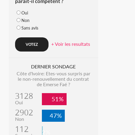
parait-il compétent ?
Oui
Non
Sans avis
+ Voir les resultats
DERNIER SONDAGE
Côte d'Ivoire: Etes-vous surpris par
le non-renouvellement du contrat
de Emerse Faé ?
3128
51%
Oui
2902
47%
Non
112
2%