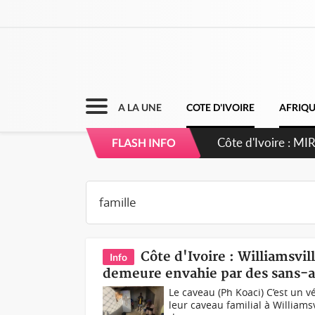
A LA UNE
COTE D'IVOIRE
AFRIQ
Côte d'Ivoire : 
FLASH INFO
Côte d'Ivoire : Williamsvil
Info
demeure envahie par des sans-a
Le caveau (Ph Koaci) C’est un v
leur caveau familial à Williamsv