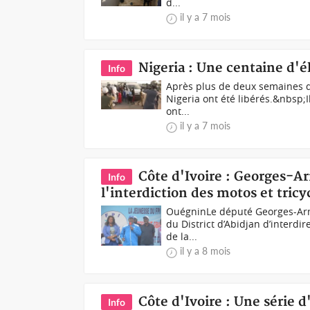
d...
il y a 7 mois
Nigeria : Une centaine d'é
Info
Après plus de deux semaines de
Nigeria ont été libérés.&nbsp;Il
ont...
il y a 7 mois
Côte d'Ivoire : Georges-A
Info
l'interdiction des motos et tricy
OuégninLe député Georges-Arm
du District d’Abidjan d’interdir
de la...
il y a 8 mois
Côte d'Ivoire : Une série d
Info