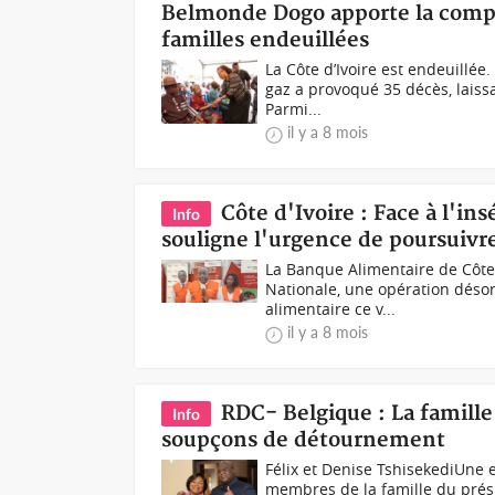
Belmonde Dogo apporte la compa
familles endeuillées
La Côte d’Ivoire est endeuillée
gaz a provoqué 35 décès, laissa
Parmi...
il y a 8 mois
Côte d'Ivoire : Face à l'in
Info
souligne l'urgence de poursuivre
La Banque Alimentaire de Côte d
Nationale, une opération désor
alimentaire ce v...
il y a 8 mois
RDC- Belgique : La famille
Info
soupçons de détournement
Félix et Denise TshisekediUne 
membres de la famille du prési