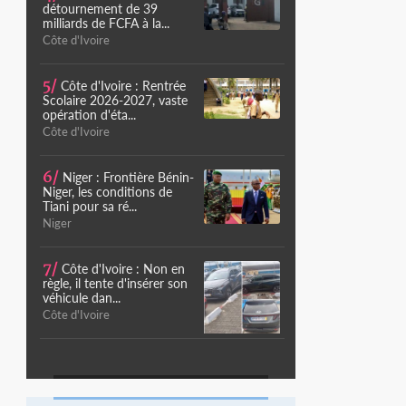
détournement de 39
milliards de FCFA à la...
Côte d'Ivoire
5/
Côte d'Ivoire : Rentrée
Scolaire 2026-2027, vaste
opération d'éta...
Côte d'Ivoire
6/
Niger : Frontière Bénin-
Niger, les conditions de
Tiani pour sa ré...
Niger
7/
Côte d'Ivoire : Non en
règle, il tente d'insérer son
véhicule dan...
Côte d'Ivoire