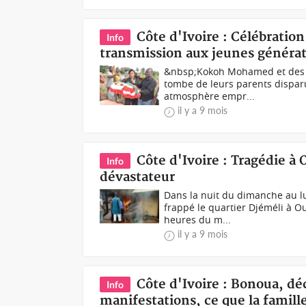
Côte d'Ivoire : Célébratio
Info
transmission aux jeunes générat
&nbsp;Kokoh Mohamed et des me
tombe de leurs parents disparu
atmosphère empr...
il y a 9 mois
Côte d'Ivoire : Tragédie à
Info
dévastateur
Dans la nuit du dimanche au l
frappé le quartier Djéméli à O
heures du m...
il y a 9 mois
Côte d'Ivoire : Bonoua, dé
Info
manifestations, ce que la famill