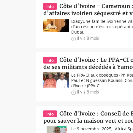
Côte d'Ivoire - Cameroun 
Info
d'affaires ivoirien séquestré et
DiabyUne famille ivoirienne vi
d’un réseau d’escrocs opérant e
Dubaï...
il y a 8 mois
Côte d'Ivoire : Le PPA-CI 
Info
de ses militants décédés à Yamou
Le PPA-CI aux obsèques (Ph Ko
Paul et N'guessan Kouassi Cons
d'Ivoire (PPA-C...
il y a 8 mois
Côte d'Ivoire : Conseil de 
Info
pour sauver la maison vert et ro
Le 9 novembre 2025, l’Africa Sp