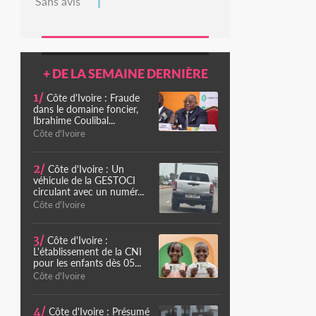
Sans avis
+ DE LA SEMAINE DERNIÈRE
1/
Côte d'Ivoire : Fraude
dans le domaine foncier,
Ibrahime Coulibal...
Côte d'Ivoire
2/
Côte d'Ivoire : Un
véhicule de la GESTOCI
circulant avec un numér...
Côte d'Ivoire
3/
Côte d'Ivoire :
L'établissement de la CNI
pour les enfants dès 05...
Côte d'Ivoire
4/
Côte d'Ivoire : Présumé