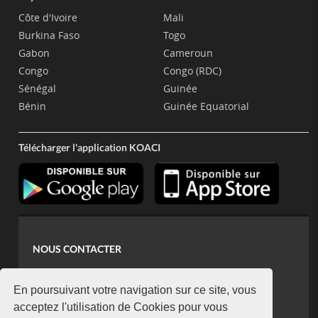
Côte d'Ivoire
Mali
Burkina Faso
Togo
Gabon
Cameroun
Congo
Congo (RDC)
Sénégal
Guinée
Bénin
Guinée Equatorial
Télécharger l'application KOACI
NOUS CONTACTER
contact@koaci.com
koaci@yahoo.fr
En poursuivant votre navigation sur ce site, vous
+225 07 08 85 52 93
acceptez l'utilisation de Cookies pour vous