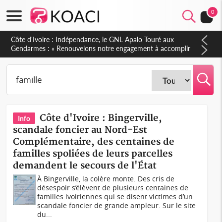
0
Sierra Leone : Un projet de réforme constitutionnelle en
gestation, points clés des amendements, un exclu d'avance
Côte d'Ivoire : Bingerville,
Info
scandale foncier au Nord-Est
Complémentaire, des centaines de
familles spoliées de leurs parcelles
demandent le secours de l'État
À Bingerville, la colère monte. Des cris de
désespoir s’élèvent de plusieurs centaines de
familles ivoiriennes qui se disent victimes d’un
scandale foncier de grande ampleur. Sur le site
du...