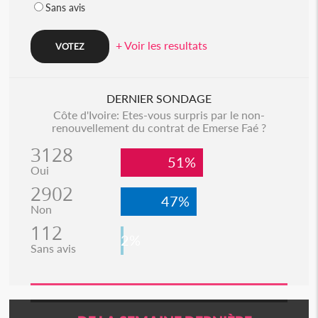
Sans avis
+ Voir les resultats
DERNIER SONDAGE
Côte d'Ivoire: Etes-vous surpris par le non-
renouvellement du contrat de Emerse Faé ?
3128
51%
Oui
2902
47%
Non
112
2%
Sans avis