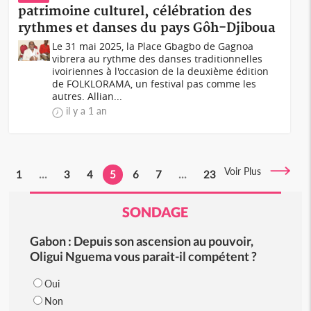
patrimoine culturel, célébration des
rythmes et danses du pays Gôh-Djiboua
Le 31 mai 2025, la Place Gbagbo de Gagnoa
vibrera au rythme des danses traditionnelles
ivoiriennes à l'occasion de la deuxième édition
de FOLKLORAMA, un festival pas comme les
autres. Allian...
il y a 1 an
Voir Plus
1
...
3
4
5
6
7
...
23
SONDAGE
Gabon : Depuis son ascension au pouvoir,
Oligui Nguema vous parait-il compétent ?
Oui
Non