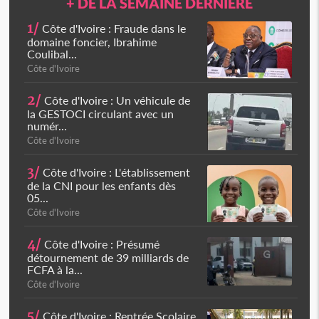
+ DE LA SEMAINE DERNIÈRE
1/
Côte d'Ivoire : Fraude dans le
domaine foncier, Ibrahime
Coulibal...
Côte d'Ivoire
2/
Côte d'Ivoire : Un véhicule de
la GESTOCI circulant avec un
numér...
Côte d'Ivoire
3/
Côte d'Ivoire : L'établissement
de la CNI pour les enfants dès
05...
Côte d'Ivoire
4/
Côte d'Ivoire : Présumé
détournement de 39 milliards de
FCFA à la...
Côte d'Ivoire
5/
Côte d'Ivoire : Rentrée Scolaire