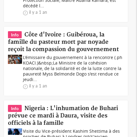
Protection Sociale, Maître Adama Kamara, est
décédé l...
il y a 1 an
Côte d'Ivoire : Guibéroua, la
Info
famille du pasteur mort par noyade
reçoit la compassion du gouvernement
L'émissaire du gouvernement à la rencontre (.ph
KOACI.)&nbsp;La Ministre de la cohésion
nationale, de la solidarité et de la lutte contre la
pauvreté Myss Belmonde Dogo s'est rendue ce
jeudi...
il y a 1 an
Nigeria : L'inhumation de Buhari
Info
prévue ce mardi à Daura, visite des
officiels à la famille
Visite du Vice-président Kashim Shettima à des
proches de Buhari à Londres (ph)L'ancien