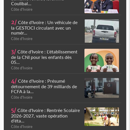
Coulibal...
Côte d'Ivoire
2/
Côte d'Ivoire : Un véhicule de
la GESTOCI circulant avec un
numér...
Côte d'Ivoire
3/
Côte d'Ivoire : L'établissement
de la CNI pour les enfants dès
05...
Côte d'Ivoire
4/
Côte d'Ivoire : Présumé
détournement de 39 milliards de
FCFA à la...
Côte d'Ivoire
5/
Côte d'Ivoire : Rentrée Scolaire
2026-2027, vaste opération
d'éta...
Côte d'Ivoire