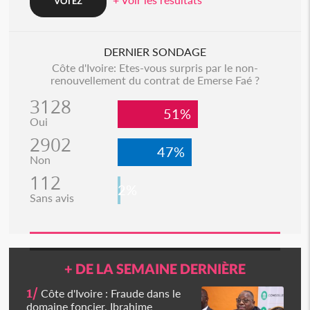
DERNIER SONDAGE
Côte d'Ivoire: Etes-vous surpris par le non-
renouvellement du contrat de Emerse Faé ?
3128
51%
Oui
2902
47%
Non
112
2%
Sans avis
+ DE LA SEMAINE DERNIÈRE
1/
Côte d'Ivoire : Fraude dans le
domaine foncier, Ibrahime