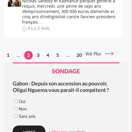
Nicolas Sarkozy et KadhafiLe parquet général a
requis, mercredi, une peine de sept ans
d’emprisonnement, 300 000 euros d’amende et
cinq ans d’inéligibilité contre l’ancien président
français...
il y a 2 mois
Voir Plus
1
...
2
3
4
5
...
20
SONDAGE
Gabon : Depuis son ascension au pouvoir,
Oligui Nguema vous parait-il compétent ?
Oui
Non
Sans avis
+ Voir les resultats