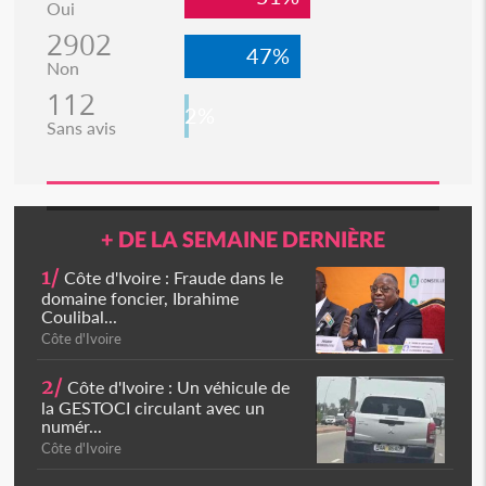
Oui
2902
47%
Non
112
2%
Sans avis
+ DE LA SEMAINE DERNIÈRE
1/
Côte d'Ivoire : Fraude dans le
domaine foncier, Ibrahime
Coulibal...
Côte d'Ivoire
2/
Côte d'Ivoire : Un véhicule de
la GESTOCI circulant avec un
numér...
Côte d'Ivoire