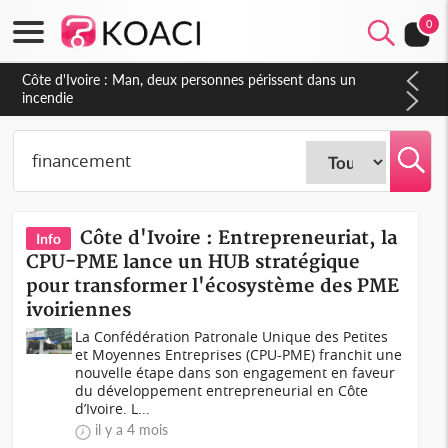
0
Côte d'Ivoire : Séileu, la célébration de la fête nationale
transformée en vaste campagne contre les produits
dépigmentants dangereux
Côte d'Ivoire : Entrepreneuriat, la
Info
CPU-PME lance un HUB stratégique
pour transformer l'écosystème des PME
ivoiriennes
La Confédération Patronale Unique des Petites
et Moyennes Entreprises (CPU-PME) franchit une
nouvelle étape dans son engagement en faveur
du développement entrepreneurial en Côte
d’Ivoire. L...
il y a 4 mois