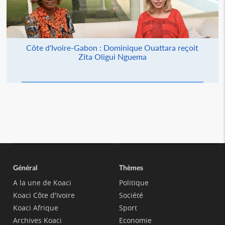
Côte d'Ivoire-Gabon : Dominique Ouattara reçoit
Zita Oligui Nguema
Général
Thèmes
A la une de Koaci
Politique
Koaci Côte d'Ivoire
Société
Koaci Afrique
Sport
Archives Koaci
Economie