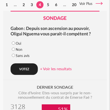
Voir Plus
1
...
2
3
4
5
6
...
20
SONDAGE
Gabon : Depuis son ascension au pouvoir,
Oligui Nguema vous parait-il compétent ?
Oui
Non
Sans avis
+ Voir les resultats
DERNIER SONDAGE
Côte d'Ivoire: Etes-vous surpris par le non-
renouvellement du contrat de Emerse Faé ?
3128
51%