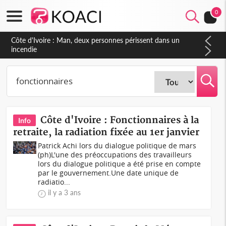
0
Côte d'Ivoire : Séileu, la célébration de la fête nationale
transformée en vaste campagne contre les produits
dépigmentants dangereux
Côte d'Ivoire : Fonctionnaires à la
Info
retraite, la radiation fixée au 1er janvier
Patrick Achi lors du dialogue politique de mars
(ph)L'une des préoccupations des travailleurs
lors du dialogue politique a été prise en compte
par le gouvernement.Une date unique de
radiatio...
il y a 3 ans