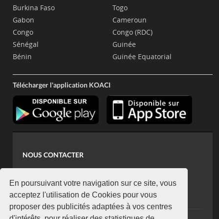
Burkina Faso
Togo
Gabon
Cameroun
Congo
Congo (RDC)
Sénégal
Guinée
Bénin
Guinée Equatorial
Télécharger l'application KOACI
NOUS CONTACTER
contact@koaci.com
koaci@yahoo.fr
En poursuivant votre navigation sur ce site, vous
+225 07 08 85 52 93
acceptez l'utilisation de Cookies pour vous
proposer des publicités adaptées à vos centres
d'intérêts, pour réaliser des statistiques de