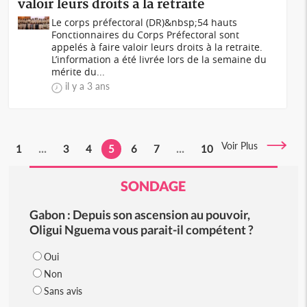
valoir leurs droits à la retraite
Le corps préfectoral (DR)&nbsp;54 hauts
Fonctionnaires du Corps Préfectoral sont
appelés à faire valoir leurs droits à la retraite.
L’information a été livrée lors de la semaine du
mérite du...
il y a 3 ans
Voir Plus
1
...
3
4
5
6
7
...
10
SONDAGE
Gabon : Depuis son ascension au pouvoir,
Oligui Nguema vous parait-il compétent ?
Oui
Non
Sans avis