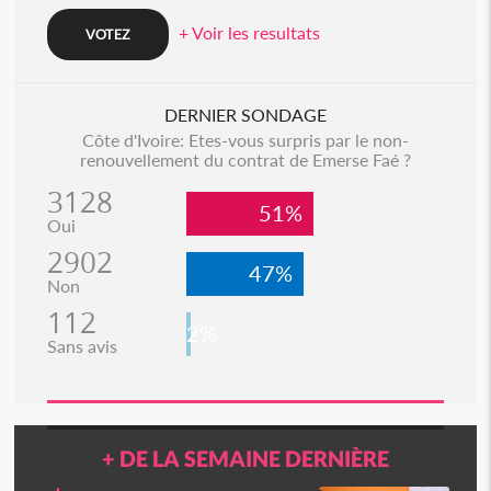
+ Voir les resultats
DERNIER SONDAGE
Côte d'Ivoire: Etes-vous surpris par le non-
renouvellement du contrat de Emerse Faé ?
3128
51%
Oui
2902
47%
Non
112
2%
Sans avis
+ DE LA SEMAINE DERNIÈRE