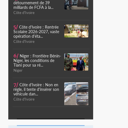
détournement de 39
milliards de FCFA à la...
Côte d'Ivoire
5/
Côte d'Ivoire : Rentrée
Scolaire 2026-2027, vaste
opération d'éta...
Côte d'Ivoire
6/
Niger : Frontière Bénin-
Niger, les conditions de
Tiani pour sa ré...
Niger
7/
Côte d'Ivoire : Non en
règle, il tente d'insérer son
véhicule dan...
Côte d'Ivoire