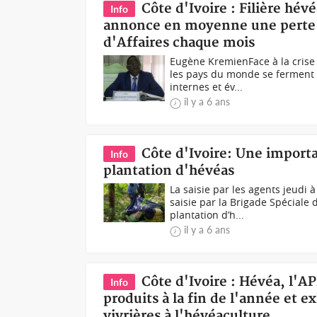
Côte d'Ivoire : Filière hév
Info
annonce en moyenne une perte d
d'Affaires chaque mois
Eugène KremienFace à la crise 
les pays du monde se ferment 
internes et év...
il y a 6 ans
Côte d'Ivoire: Une importa
Info
plantation d'hévéas
La saisie par les agents jeudi
saisie par la Brigade Spéciale 
plantation d’h...
il y a 6 ans
Côte d'Ivoire : Hévéa, l
Info
produits à la fin de l'année et ex
vivrières à l'hévéaculture