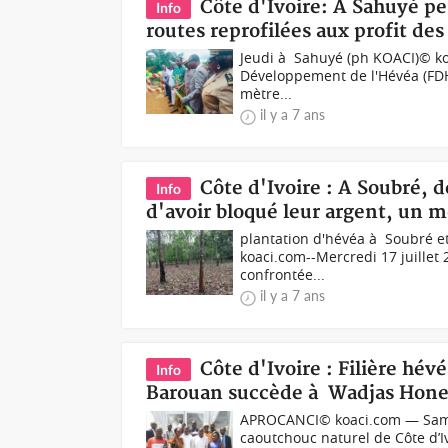
Côte d'Ivoire: À Sahuyé pe
Info
routes reprofilées aux profit des
Jeudi à Sahuyé (ph KOACI)© koa
Développement de l'Hévéa (FDH)
mètre...
il y a 7 ans
Côte d'Ivoire : A Soubré, 
Info
d'avoir bloqué leur argent, un 
plantation d'hévéa à Soubré e
koaci.com--Mercredi 17 juillet 2
confrontée...
il y a 7 ans
Côte d'Ivoire : Filière h
Info
Barouan succède à Wadjas Hone
APROCANCI© koaci.com — Samed
caoutchouc naturel de Côte d’I