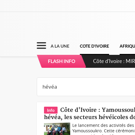
A LA UNE
COTE D'IVOIRE
AFRIQ
Côte d'Ivoire : 
FLASH INFO
Côte d'Ivoire : Yamoussou
Info
hévéa, les secteurs hévéicoles 
Le lancement des activités des 
Yamoussoukro. Cette cérémonie