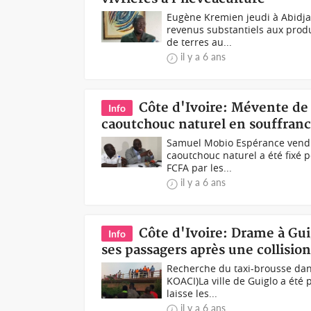
Eugène Kremien jeudi à Abidja
revenus substantiels aux produ
de terres au...
il y a 6 ans
Côte d'Ivoire: Mévente de
Info
caoutchouc naturel en souffranc
Samuel Mobio Espérance vendre
caoutchouc naturel a été fixé p
FCFA par les...
il y a 6 ans
Côte d'Ivoire: Drame à Gui
Info
ses passagers après une collisi
Recherche du taxi-brousse dans
KOACI)La ville de Guiglo a été
laisse les...
il y a 6 ans