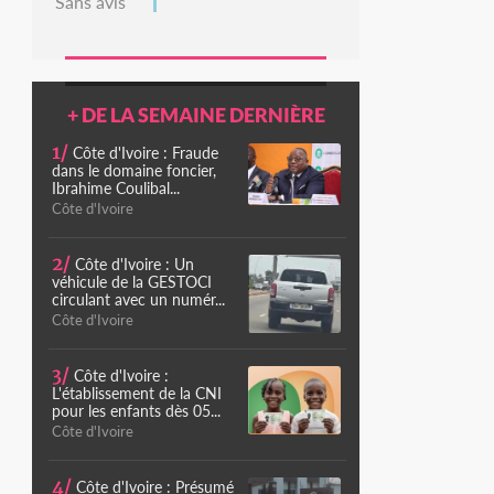
Sans avis
+ DE LA SEMAINE DERNIÈRE
1/
Côte d'Ivoire : Fraude
dans le domaine foncier,
Ibrahime Coulibal...
Côte d'Ivoire
2/
Côte d'Ivoire : Un
véhicule de la GESTOCI
circulant avec un numér...
Côte d'Ivoire
3/
Côte d'Ivoire :
L'établissement de la CNI
pour les enfants dès 05...
Côte d'Ivoire
4/
Côte d'Ivoire : Présumé