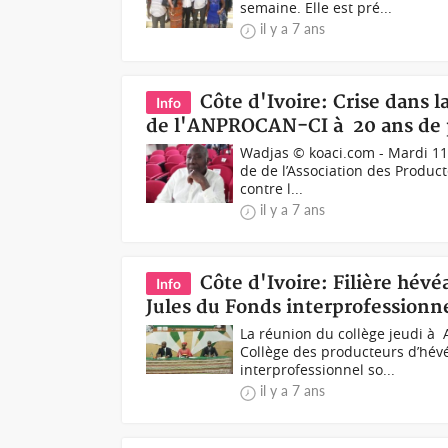
semaine. Elle est pré...
il y a 7 ans
Côte d'Ivoire: Crise dans l
Info
de l'ANPROCAN-CI à 20 ans de 
Wadjas © koaci.com - Mardi 11
de de l’Association des Produc
contre l...
il y a 7 ans
Côte d'Ivoire: Filière hévé
Info
Jules du Fonds interprofessionne
La réunion du collège jeudi à 
Collège des producteurs d’hévé
interprofessionnel so...
il y a 7 ans