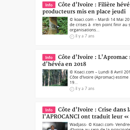
Côte d'Ivoire : Filière hévé
Info
producteurs mis en place jeudi
© koaci.com – Mardi 14 Mai 20
de crises à n'en point finir au 
organisations...
il y a 7 ans
Côte d'Ivoire : L'Apromac
Info
d'hévéa en 2018
© Koaci.com – Lundi 8 Avril 20
Côte d’Ivoire (Apromac) estime
19...
il y a 7 ans
Côte d'Ivoire : Crise dans 
Info
l'APROCANCI ont traduit leur «
Wadjass- © Koaci.com- Vendredi 
d’Ivoire au sein de la principal