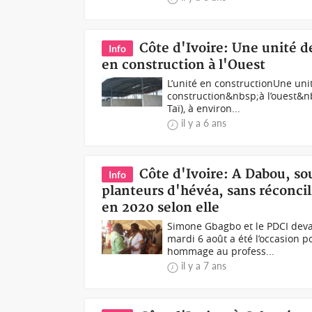
Côte d'Ivoire: Une unité 
Info
en construction à l'Ouest
L’unité en constructionUne uni
construction&nbsp;à l’ouest&nb
Taï), à environ...
il y a 6 ans
Côte d'Ivoire: A Dabou, so
Info
planteurs d'hévéa, sans réconcilia
en 2020 selon elle
Simone Gbagbo et le PDCI deva
mardi 6 août a été l’occasion
hommage au profess...
il y a 7 ans