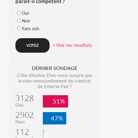
parait-il compétent ?
Oui
Non
Sans avis
+ Voir les resultats
DERNIER SONDAGE
Côte d'Ivoire: Etes-vous surpris par
le non-renouvellement du contrat
de Emerse Faé ?
3128
51%
Oui
2902
47%
Non
112
2%