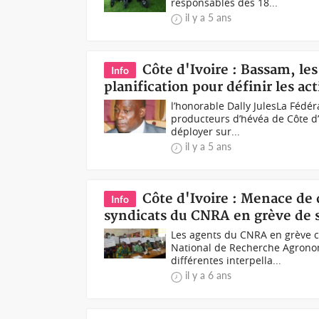
responsables des 18...
il y a 5 ans
Côte d'Ivoire : Bassam, les
Info
planification pour définir les ac
l’honorable Dally JulesLa Fédér
producteurs d’hévéa de Côte d’I
déployer sur...
il y a 5 ans
Côte d'Ivoire : Menace de 
Info
syndicats du CNRA en grève de s
Les agents du CNRA en grève ce
National de Recherche Agronom
différentes interpella...
il y a 6 ans