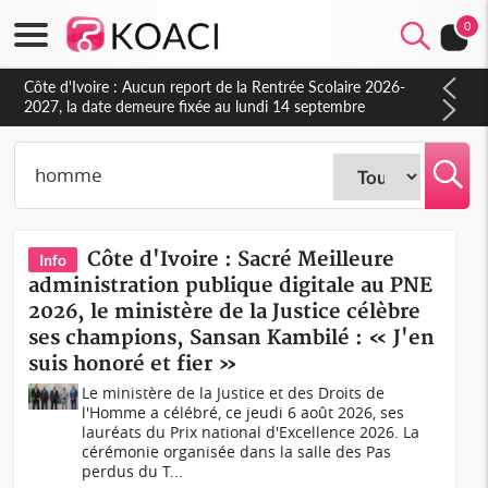
0
Côte d'Ivoire : Indépendance à Blahou, le sous-préfet : « La
fête nous invite à mesurer le chemin parcouru et à renouveler
notre engagement collectif en faveur du développement »
Côte d'Ivoire : Sacré Meilleure
Info
administration publique digitale au PNE
2026, le ministère de la Justice célèbre
ses champions, Sansan Kambilé : « J'en
suis honoré et fier »
Le ministère de la Justice et des Droits de
l'Homme a célébré, ce jeudi 6 août 2026, ses
lauréats du Prix national d'Excellence 2026. La
cérémonie organisée dans la salle des Pas
perdus du T...