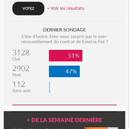
+ Voir les resultats
DERNIER SONDAGE
Côte d'Ivoire: Etes-vous surpris par le non-
renouvellement du contrat de Emerse Faé ?
3128
51%
Oui
2902
47%
Non
112
2%
Sans avis
+ DE LA SEMAINE DERNIÈRE