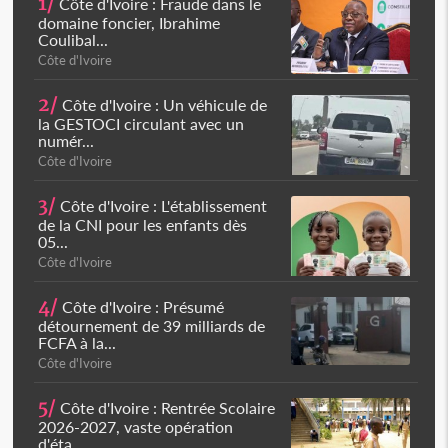
1/
Côte d'Ivoire : Fraude dans le
domaine foncier, Ibrahime
Coulibal...
Côte d'Ivoire
2/
Côte d'Ivoire : Un véhicule de
la GESTOCI circulant avec un
numér...
Côte d'Ivoire
3/
Côte d'Ivoire : L'établissement
de la CNI pour les enfants dès
05...
Côte d'Ivoire
4/
Côte d'Ivoire : Présumé
détournement de 39 milliards de
FCFA à la...
Côte d'Ivoire
5/
Côte d'Ivoire : Rentrée Scolaire
2026-2027, vaste opération
d'éta...