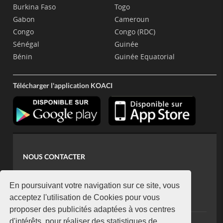
Burkina Faso
Togo
Gabon
Cameroun
Congo
Congo (RDC)
Sénégal
Guinée
Bénin
Guinée Equatorial
Télécharger l'application KOACI
NOUS CONTACTER
contact@koaci.com
koaci@yahoo.fr
En poursuivant votre navigation sur ce site, vous
+225 07 08 85 52 93
acceptez l'utilisation de Cookies pour vous
proposer des publicités adaptées à vos centres
d'intérêts, pour réaliser des statistiques de