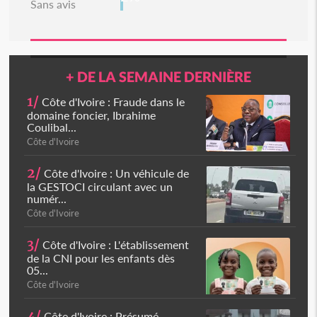
Sans avis
+ DE LA SEMAINE DERNIÈRE
1/
Côte d'Ivoire : Fraude dans le
domaine foncier, Ibrahime
Coulibal...
Côte d'Ivoire
2/
Côte d'Ivoire : Un véhicule de
la GESTOCI circulant avec un
numér...
Côte d'Ivoire
3/
Côte d'Ivoire : L'établissement
de la CNI pour les enfants dès
05...
Côte d'Ivoire
4/
Côte d'Ivoire : Présumé