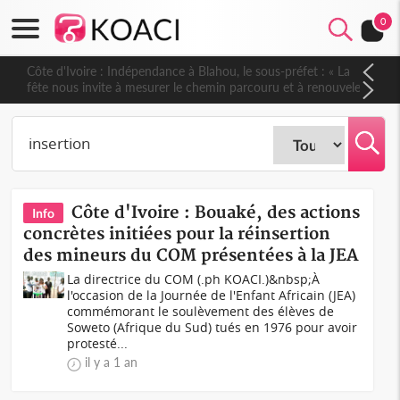
0
Côte d'Ivoire : Indépendance à Blahou, le sous-préfet : « La
fête nous invite à mesurer le chemin parcouru et à renouveler
notre engagement collectif en faveur du développement »
Côte d'Ivoire : Bouaké, des actions
Info
concrètes initiées pour la réinsertion
des mineurs du COM présentées à la JEA
La directrice du COM (.ph KOACI.)&nbsp;À
l'occasion de la Journée de l'Enfant Africain (JEA)
commémorant le soulèvement des élèves de
Soweto (Afrique du Sud) tués en 1976 pour avoir
protesté...
il y a 1 an