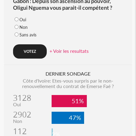
Gabon : Depuis son ascension au pouvoir,
Oligui Nguema vous parait-il compétent ?
Oui
Non
Sans avis
+ Voir les resultats
DERNIER SONDAGE
Côte d'Ivoire: Etes-vous surpris par le non-
renouvellement du contrat de Emerse Faé ?
3128
51%
Oui
2902
47%
Non
112
2%