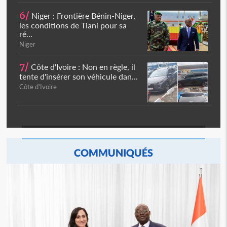
6/
Niger : Frontière Bénin-Niger,
les conditions de Tiani pour sa
ré...
Niger
7/
Côte d'Ivoire : Non en règle, il
tente d'insérer son véhicule dan...
Côte d'Ivoire
COMMUNIQUÉS