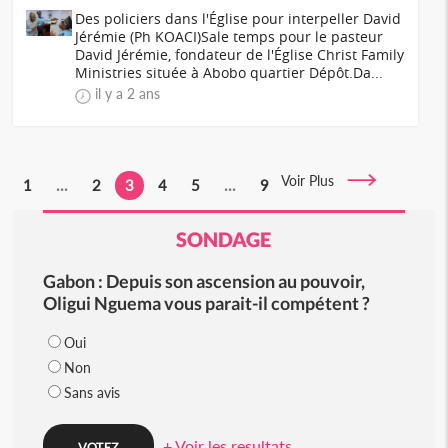
Des policiers dans l'Église pour interpeller David
Jérémie (Ph KOACI)Sale temps pour le pasteur
David Jérémie, fondateur de l'Église Christ Family
Ministries située à Abobo quartier Dépôt.Da...
il y a 2 ans
Voir Plus
1
...
2
3
4
5
...
9
SONDAGE
Gabon : Depuis son ascension au pouvoir,
Oligui Nguema vous parait-il compétent ?
Oui
Non
Sans avis
+ Voir les resultats