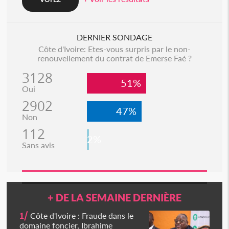
DERNIER SONDAGE
Côte d'Ivoire: Etes-vous surpris par le non-
renouvellement du contrat de Emerse Faé ?
3128
51%
Oui
2902
47%
Non
112
2%
Sans avis
+ DE LA SEMAINE DERNIÈRE
1/
Côte d'Ivoire : Fraude dans le
domaine foncier, Ibrahime