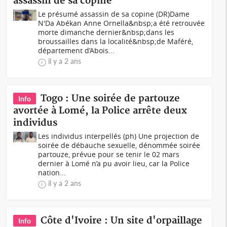
assassin de sa copine
Le présumé assassin de sa copine (DR)Dame
N'Da Abékan Anne Ornella&nbsp;a été retrouvée
morte dimanche dernier&nbsp;dans les
broussailles dans la localité&nbsp;de Maféré,
département d’Abois...
il y a 2 ans
Togo : Une soirée de partouze
Info
avortée à Lomé, la Police arrête deux
individus
Les individus interpellés (ph) Une projection de
soirée de débauche sexuelle, dénommée soirée
partouze, prévue pour se tenir le 02 mars
dernier à Lomé n’a pu avoir lieu, car la Police
nation...
il y a 2 ans
Côte d'Ivoire : Un site d'orpaillage
Info