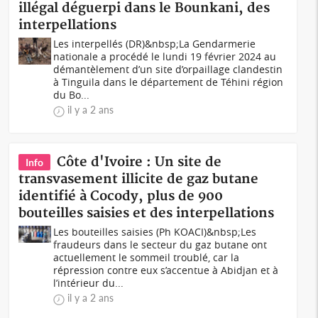
illégal déguerpi dans le Bounkani, des
interpellations
Les interpellés (DR)&nbsp;La Gendarmerie
nationale a procédé le lundi 19 février 2024 au
démantèlement d’un site d’orpaillage clandestin
à Tinguila dans le département de Téhini région
du Bo...
il y a 2 ans
Côte d'Ivoire : Un site de
Info
transvasement illicite de gaz butane
identifié à Cocody, plus de 900
bouteilles saisies et des interpellations
Les bouteilles saisies (Ph KOACI)&nbsp;Les
fraudeurs dans le secteur du gaz butane ont
actuellement le sommeil troublé, car la
répression contre eux s’accentue à Abidjan et à
l’intérieur du...
il y a 2 ans