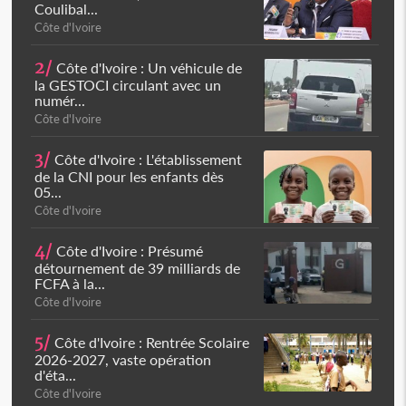
Coulibal...
Côte d'Ivoire
2/
Côte d'Ivoire : Un véhicule de
la GESTOCI circulant avec un
numér...
Côte d'Ivoire
3/
Côte d'Ivoire : L'établissement
de la CNI pour les enfants dès
05...
Côte d'Ivoire
4/
Côte d'Ivoire : Présumé
détournement de 39 milliards de
FCFA à la...
Côte d'Ivoire
5/
Côte d'Ivoire : Rentrée Scolaire
2026-2027, vaste opération
d'éta...
Côte d'Ivoire