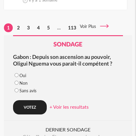
Voir Plus
1
2
3
4
5
...
113
SONDAGE
Gabon : Depuis son ascension au pouvoir,
Oligui Nguema vous parait-il compétent ?
Oui
Non
Sans avis
+ Voir les resultats
DERNIER SONDAGE