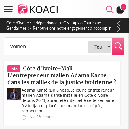
0
Sierra Leone : Un projet de réforme constitutionnelle en
gestation, points clés des amendements, un exclu d'avance
Côte d'Ivoire-Mali :
Info
L'entrepreneur malien Adama Kanté
dans les mailles de la justice ivoirienne ?
Adama Kanté (DR)&nbsp;Le jeune entrepreneur
malien Adama Kanté installé en Côte d’Ivoire
depuis 2023, aurait été interpellé cette semaine
à Abidjan et placé sous mandat de dépôt,
rapportent...
il y a 15 heures