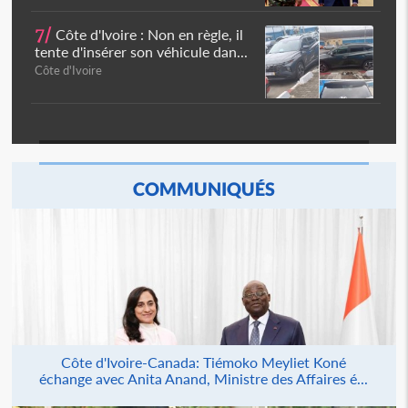
7/
Côte d'Ivoire : Non en règle, il
tente d'insérer son véhicule dan...
Côte d'Ivoire
COMMUNIQUÉS
Côte d'Ivoire-Canada: Tiémoko Meyliet Koné
échange avec Anita Anand, Ministre des Affaires é...