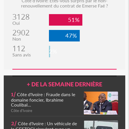
Côte d'Ivoire: Etes-vous surpris par le non-
renouvellement du contrat de Emerse Faé ?
3128
51%
Oui
2902
47%
Non
112
2%
Sans avis
+ DE LA SEMAINE DERNIÈRE
1/
Côte d'Ivoire : Fraude dans le
domaine foncier, Ibrahime
Coulibal...
Côte d'Ivoire
2/
Côte d'Ivoire : Un véhicule de
la GESTOCI circulant avec un