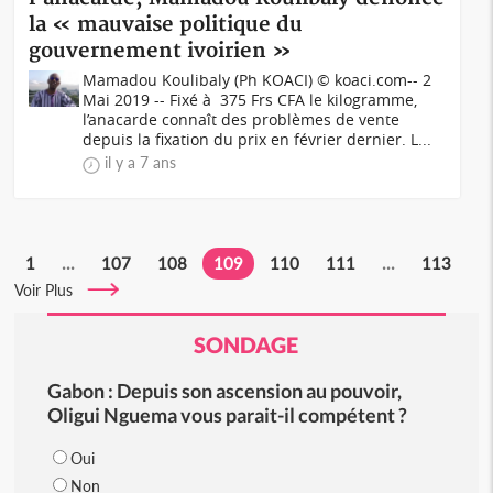
la « mauvaise politique du
gouvernement ivoirien »
Mamadou Koulibaly (Ph KOACI) © koaci.com-- 2
Mai 2019 -- Fixé à 375 Frs CFA le kilogramme,
l’anacarde connaît des problèmes de vente
depuis la fixation du prix en février dernier. L...
il y a 7 ans
1
...
107
108
109
110
111
...
113
Voir Plus
SONDAGE
Gabon : Depuis son ascension au pouvoir,
Oligui Nguema vous parait-il compétent ?
Oui
Non