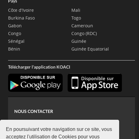
Pays
Côte d'Ivoire
Mali
Burkina Faso
Togo
Gabon
Cameroun
Congo
Congo (RDC)
Sénégal
Guinée
Bénin
Guinée Equatorial
Télécharger l'application KOACI
NOUS CONTACTER
contact@koaci.com
koaci@yahoo.fr
En poursuivant votre navigation sur ce site, vous
+225 07 08 85 52 93
acceptez l'utilisation de Cookies pour vous