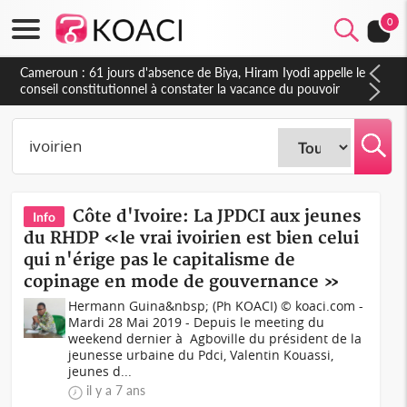
0
Côte d'Ivoire : Fin de la pagaille au PDCI-RDA, Lessiehi bannit
les mouvements sauvages
Côte d'Ivoire: La JPDCI aux jeunes
Info
du RHDP «le vrai ivoirien est bien celui
qui n'érige pas le capitalisme de
copinage en mode de gouvernance »
Hermann Guina&nbsp; (Ph KOACI) © koaci.com -
Mardi 28 Mai 2019 - Depuis le meeting du
weekend dernier à Agboville du président de la
jeunesse urbaine du Pdci, Valentin Kouassi,
jeunes d...
il y a 7 ans