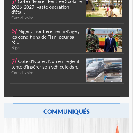
5/
Côte d'Ivoire : Rentrée Scolaire
2026-2027, vaste opération
d'éta...
Côte d'Ivoire
6/
Niger : Frontière Bénin-Niger,
les conditions de Tiani pour sa
ré...
Niger
7/
Côte d'Ivoire : Non en règle, il
tente d'insérer son véhicule dan...
Côte d'Ivoire
COMMUNIQUÉS