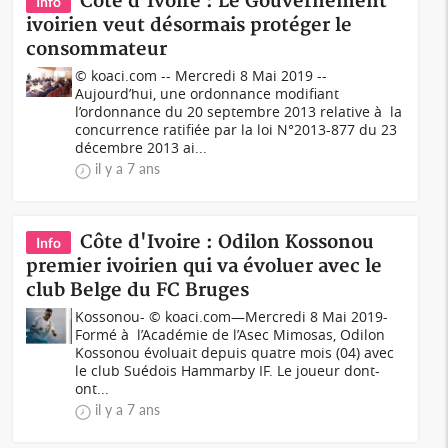
Côte d'Ivoire : Le Gouvernement
Info
ivoirien veut désormais protéger le
consommateur
© koaci.com -- Mercredi 8 Mai 2019 --
Aujourd’hui, une ordonnance modifiant
l’ordonnance du 20 septembre 2013 relative à la
concurrence ratifiée par la loi N°2013-877 du 23
décembre 2013 ai...
il y a 7 ans
Côte d'Ivoire : Odilon Kossonou
Info
premier ivoirien qui va évoluer avec le
club Belge du FC Bruges
Kossonou- © koaci.com—Mercredi 8 Mai 2019-
Formé à l’Académie de l’Asec Mimosas, Odilon
Kossonou évoluait depuis quatre mois (04) avec
le club Suédois Hammarby IF. Le joueur dont-
ont...
il y a 7 ans