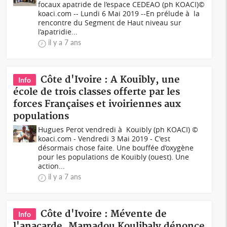
focaux apatride de l’espace CEDEAO (ph KOACI)©
koaci.com -- Lundi 6 Mai 2019 --En prélude à la
rencontre du Segment de Haut niveau sur
l’apatridie...
il y a 7 ans
Côte d'Ivoire : A Kouibly, une
Info
école de trois classes offerte par les
forces Françaises et ivoiriennes aux
populations
Hugues Perot vendredi à Kouibly (ph KOACI) ©
koaci.com - Vendredi 3 Mai 2019 - C'est
désormais chose faite. Une bouffée d’oxygène
pour les populations de Kouibly (ouest). Une
action...
il y a 7 ans
Côte d'Ivoire : Mévente de
Info
l'anacarde, Mamadou Koulibaly dénonce