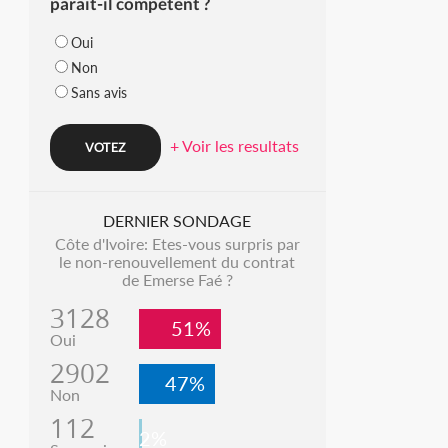
parait-il compétent ?
Oui
Non
Sans avis
+ Voir les resultats
DERNIER SONDAGE
Côte d'Ivoire: Etes-vous surpris par
le non-renouvellement du contrat
de Emerse Faé ?
3128
51%
Oui
2902
47%
Non
112
2%