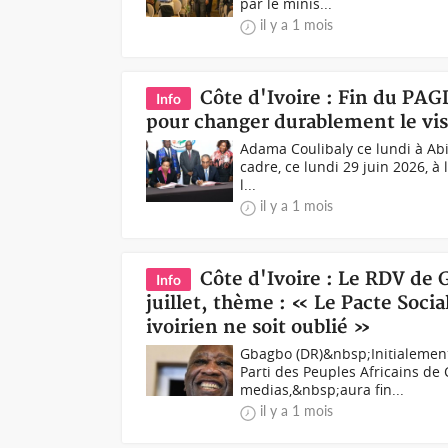
par le minis...
il y a 1 mois
Côte d'Ivoire : Fin du PAGD
Info
pour changer durablement le visa
Adama Coulibaly ce lundi à Abid
cadre, ce lundi 29 juin 2026, à 
l...
il y a 1 mois
Côte d'Ivoire : Le RDV de 
Info
juillet, thème : « Le Pacte Socia
ivoirien ne soit oublié »
Gbagbo (DR)&nbsp;Initialement
Parti des Peuples Africains de 
medias,&nbsp;aura fin...
il y a 1 mois