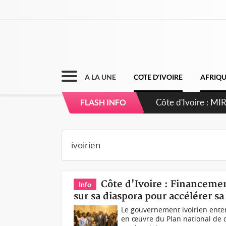
A LA UNE
COTE D'IVOIRE
AFRIQ
Côte d'Ivoire : 
FLASH INFO
Côte d'Ivoire : Financem
Info
sur sa diaspora pour accélérer 
Le gouvernement ivoirien enten
en œuvre du Plan national de 