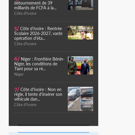
détournement de 39
milliards de FCFA à la...
Côte d'Ivoire
5/
Côte d'Ivoire : Rentrée
Scolaire 2026-2027, vaste
opération d'éta...
Côte d'Ivoire
6/
Niger : Frontière Bénin-
Niger, les conditions de
Tiani pour sa ré...
Niger
7/
Côte d'Ivoire : Non en
règle, il tente d'insérer son
véhicule dan...
Côte d'Ivoire