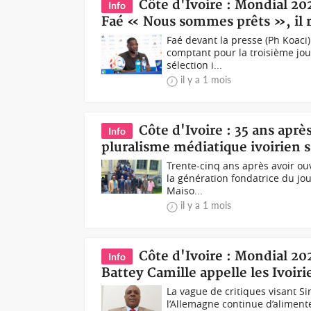
Côte d'Ivoire : Mondial 2
Info
Faé « Nous sommes prêts », il r
Faé devant la presse (Ph Koaci
comptant pour la troisième jo
sélection i...
il y a 1 mois
Côte d'Ivoire : 35 ans aprè
Info
pluralisme médiatique ivoirien 
Trente-cinq ans après avoir ouve
la génération fondatrice du jo
Maiso...
il y a 1 mois
Côte d'Ivoire : Mondial 20
Info
Battey Camille appelle les Ivoir
La vague de critiques visant Si
l’Allemagne continue d’aliment