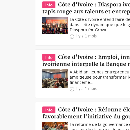
Côte d'Ivoire : Diaspora i
Info
tapis rouge aux talents et entre
La Côte d’Ivoire entend faire 
dans cette dynamique que le g
Diaspora for Growt...
il y a 1 mois
Côte d'Ivoire : Emploi, in
Info
ivoirienne interpelle la Banque
À Abidjan, jeunes entrepreneurs
ambitieuse pour transformer l’
financeme...
il y a 1 mois
Côte d'Ivoire : Réforme éle
Info
favorablement l'initiative du g
La réforme de la gouvernance 
susciter de vives réactions au s