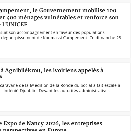
 Campement, le Gouvernement mobilise 100
er 400 ménages vulnérables et renforce son
de l'UNICEF
rsuit son accompagnement en faveur des populations
 de déguerpissement de Koumassi Campement. Ce dimanche 28
à Agnibilékrou, les ivoiriens appelés à
é
caravane de la 6ᵉ édition de la Ronde du Social a fait escale à
 l'Indénié-Djuablin. Devant les autorités administratives,
re Expo de Nancy 2026, les entreprises
s perspectives en Europe