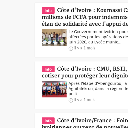
Côte d'Ivoire : Koumassi
Info
millions de FCFA pour indemnis
élan de solidarité avec l'appui 
Le Gouvernement ivoirien pou
affectées par les opérations
juin 2026, au Lycée munic...
il y a 1 mois
Côte d'Ivoire : CMU, RSTI, 
Info
cotiser pour protéger leur dignit
Après l'étape d'Abengourou, la 
Agnibilékrou, dans la région de
polit...
il y a 1 mois
Côte d'Ivoire/France : Foi
Info
ivoiriennes ouvrent de nouvelle