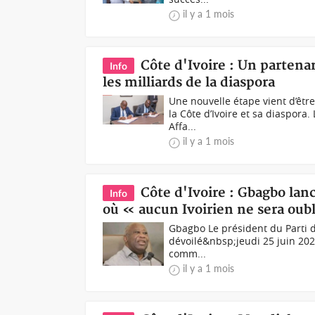
il y a 1 mois
Côte d'Ivoire : Un partenar
Info
les milliards de la diaspora
Une nouvelle étape vient d’êtr
la Côte d’Ivoire et sa diaspora
Affa...
il y a 1 mois
Côte d'Ivoire : Gbagbo lan
Info
où « aucun Ivoirien ne sera oub
Gbagbo Le président du Parti de
dévoilé&nbsp;jeudi 25 juin 2026
comm...
il y a 1 mois