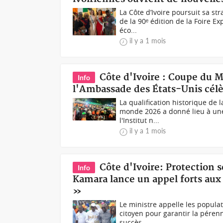
La Côte d’Ivoire poursuit sa st
de la 90ᵉ édition de la Foire E
éco...
il y a 1 mois
Côte d'Ivoire : Coupe du 
Info
l'Ambassade des États-Unis célèb
La qualification historique de 
monde 2026 a donné lieu à une 
l'Institut n...
il y a 1 mois
Côte d'Ivoire: Protection
Info
Kamara lance un appel forts aux 
»
Le ministre appelle les populat
citoyen pour garantir la péren
succès...