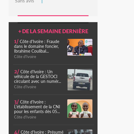
Sans avis
+ DE LA SEMAINE DERNIÈRE
1/
Côte d'Ivoire : Fraude
dans le domaine foncier,
Ibrahime Coulibal...
Côte d'Ivoire
2/
Côte d'Ivoire : Un
véhicule de la GESTOCI
circulant avec un numér...
Côte d'Ivoire
3/
Côte d'Ivoire :
L'établissement de la CNI
pour les enfants dès 05...
Côte d'Ivoire
4/
Côte d'Ivoire : Présumé