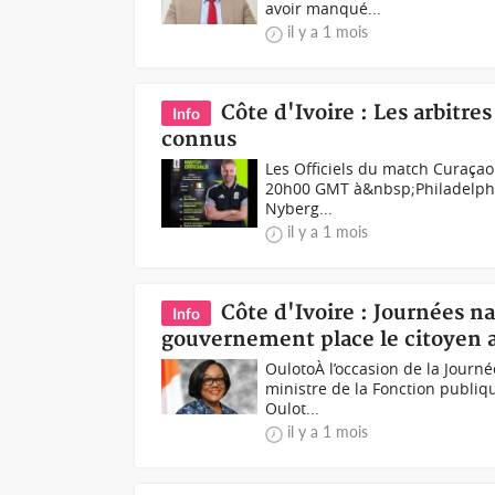
avoir manqué...
il y a 1 mois
Côte d'Ivoire : Les arbitre
Info
connus
Les Officiels du match Curaçao 
20h00 GMT à&nbsp;Philadelphie 
Nyberg...
il y a 1 mois
Côte d'Ivoire : Journées na
Info
gouvernement place le citoyen a
OulotoÀ l’occasion de la Journé
ministre de la Fonction publiq
Oulot...
il y a 1 mois