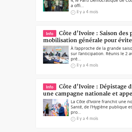
4, le Parti Démocratique de Cô
a offi...
il y a 4 mois
Côte d'Ivoire : Saison des
Info
mobilisation générale pour évite
À l’approche de la grande sais
sur l’anticipation. Réunis le 2 
pré...
il y a 4 mois
Côte d'Ivoire : Dépistage 
Info
une campagne nationale et appel
La Côte d’Ivoire franchit une n
Santé, de l’Hygiène publique e
pro...
il y a 4 mois