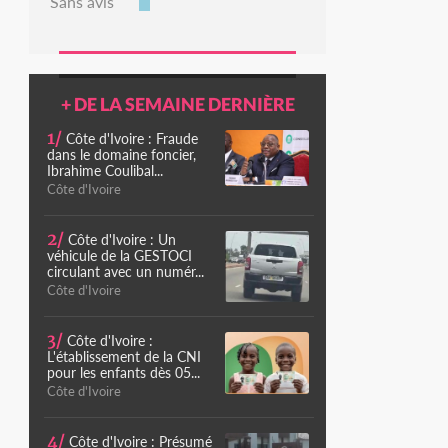
Sans avis
+ DE LA SEMAINE DERNIÈRE
1/
Côte d'Ivoire : Fraude
dans le domaine foncier,
Ibrahime Coulibal...
Côte d'Ivoire
2/
Côte d'Ivoire : Un
véhicule de la GESTOCI
circulant avec un numér...
Côte d'Ivoire
3/
Côte d'Ivoire :
L'établissement de la CNI
pour les enfants dès 05...
Côte d'Ivoire
4/
Côte d'Ivoire : Présumé