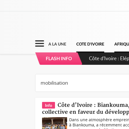
A LA UNE
COTE D'IVOIRE
AFRIQ
Cameroun : 5 comb
FLASH INFO
Côte d'Ivoire : Biankouma,
Info
collective en faveur du dévelop
Dans une atmosphère empreinte
à Biankouma, a récemment accu