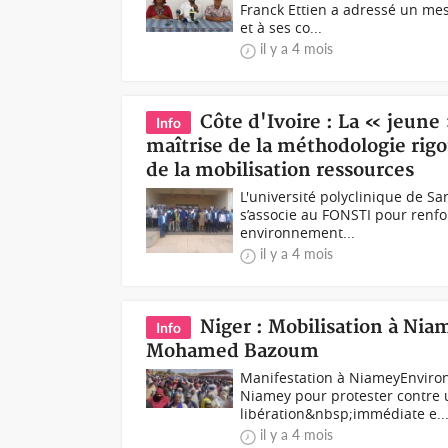
Franck Ettien a adressé un mes
et à ses co...
il y a 4 mois
Côte d'Ivoire : La « jeune
Info
maîtrise de la méthodologie rig
de la mobilisation ressources
L'université polyclinique de S
s’associe au FONSTI pour renfo
environnement...
il y a 4 mois
Niger : Mobilisation à Ni
Info
Mohamed Bazoum
Manifestation à NiameyEnviron
Niamey pour protester contre 
libération&nbsp;immédiate e..
il y a 4 mois