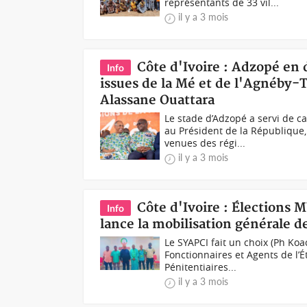
représentants de 33 vil...
il y a 3 mois
Côte d'Ivoire : Adzopé en
Info
issues de la Mé et de l'Agnéby-
Alassane Ouattara
Le stade d’Adzopé a servi de 
au Président de la République
venues des régi...
il y a 3 mois
Côte d'Ivoire : Élections 
Info
lance la mobilisation générale d
Le SYAPCI fait un choix (Ph Koa
Fonctionnaires et Agents de l’É
Pénitentiaires...
il y a 3 mois