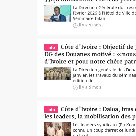
La Direction Générale du Trésor
février 2026 à l’Hôtel de Ville
Séminaire-bilan...
il y a 6 mois
Côte d'Ivoire : Objectif de
Info
DG des Douanes motivé : «nous i
d'Ivoire et pour notre chère pat
La Direction générale des Douan
janvier, les travaux du séminai
édition de...
il y a 6 mois
Côte d'Ivoire : Daloa, bras
Info
les leaders, la mobilisation des
Les leaders syndicaux (Ph Koa
connu un coup d’arrêt ce lundi
de la pl...