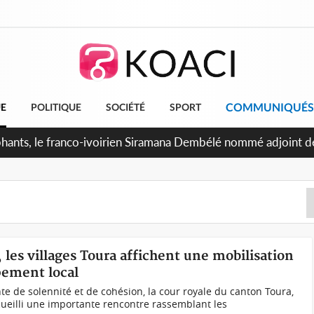
COMMUNIQUÉS
UE
POLITIQUE
SOCIÉTÉ
SPORT
attants séparatistes neutralisés, le Mindef dément les rumeur
 les villages Toura affichent une mobilisation
pement local
 de solennité et de cohésion, la cour royale du canton Toura,
eilli une importante rencontre rassemblant les