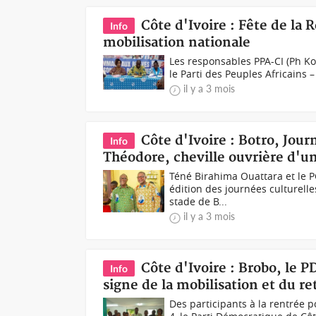
Côte d'Ivoire : Fête de la
Info
mobilisation nationale
Les responsables PPA-CI (Ph Koa
le Parti des Peuples Africains – 
il y a 3 mois
Côte d'Ivoire : Botro, Jou
Info
Théodore, cheville ouvrière d'un
Téné Birahima Ouattara et le 
édition des journées culturell
stade de B...
il y a 3 mois
Côte d'Ivoire : Brobo, le 
Info
signe de la mobilisation et du r
Des participants à la rentrée 