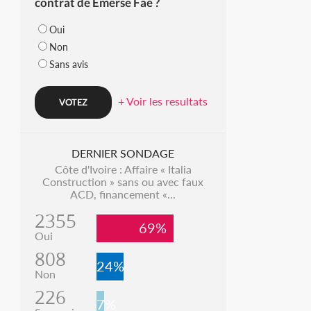
contrat de Emerse Faé ?
Oui
Non
Sans avis
+ Voir les resultats
DERNIER SONDAGE
Côte d'Ivoire : Affaire « Italia
Construction » sans ou avec faux
ACD, financement «...
2355
69%
Oui
808
24%
Non
226
7%