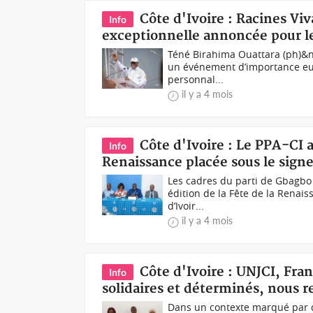
Côte d'Ivoire : Racines Vi
Info
exceptionnelle annoncée pour l
Téné Birahima Ouattara (ph)&nb
un événement d’importance eu é
personnal...
il y a 4 mois
Côte d'Ivoire : Le PPA-CI 
Info
Renaissance placée sous le signe
Les cadres du parti de Gbagbo 
édition de la Fête de la Renais
d’Ivoir...
il y a 4 mois
Côte d'Ivoire : UNJCI, Fra
Info
solidaires et déterminés, nous r
Dans un contexte marqué par d