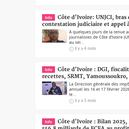
Côte d'Ivoire: UNJCI, bras
Info
contestation judiciaire et appel 
À quelques jours de la tenue 
journalistes de Côte d’Ivoire (U
au sei...
il y a 4 mois
Côte d'Ivoire : DGI, fiscal
Info
recettes, SRMT, Yamoussoukro,
La Direction générale des impô
annuel les 16 et 17 février 2026
le...
il y a 5 mois
Côte d'Ivoire : Bilan 2025,
Info
556,8 milliards de FCFA au profit