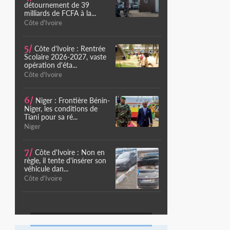
détournement de 39
milliards de FCFA à la...
Côte d'Ivoire
5/
Côte d'Ivoire : Rentrée
Scolaire 2026-2027, vaste
opération d'éta...
Côte d'Ivoire
6/
Niger : Frontière Bénin-
Niger, les conditions de
Tiani pour sa ré...
Niger
7/
Côte d'Ivoire : Non en
règle, il tente d'insérer son
véhicule dan...
Côte d'Ivoire